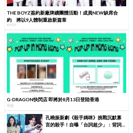
THE BOYZ簽約新廠牌續團體活動！成員NEW缺席合
約 將以9人體制重啟新篇章
KPOP
G-DRAGON快閃店 即將於8月13日登陸香港
明星
孔曉振新劇《殺手媽咪》挑戰沉默寡
言的殺手！自曝「台詞超少」：背詞
壓力小很多XD