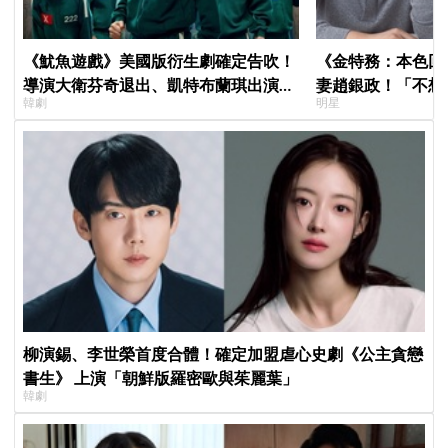
《魷魚遊戲》美國版衍生劇確定告吹！
《金特務：本色回
導演大衛芬奇退出、凱特布蘭琪出演傳
妻趙銀政！「不想
韓劇
明星
聞也破局
一句話展現滿滿尊
柳演錫、李世榮首度合體！確定加盟虐心史劇《公主貪戀
書生》 上演「朝鮮版羅密歐與茱麗葉」
韓劇