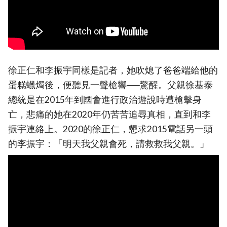
徐正仁和李振宇同樣是記者，她吹熄了爸爸端給他的
蛋糕蠟燭後，便聽見一聲槍響──驚醒。父親徐基泰
總統是在2015年到國會進行政治遊說時遭槍擊身
亡，悲痛的她在2020年仍苦苦追尋真相，直到和李
振宇連絡上。2020的徐正仁，懇求2015電話另一頭
的李振宇：「明天我父親會死，請救救我父親。」