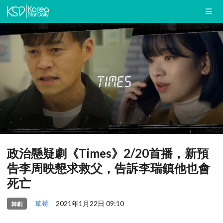
政治懸疑劇《Times》2/20首播，新預
告李周映懇求救父，告訴李瑞鎮他也會
死亡
草莓
2021年1月22日 09:10
韓劇