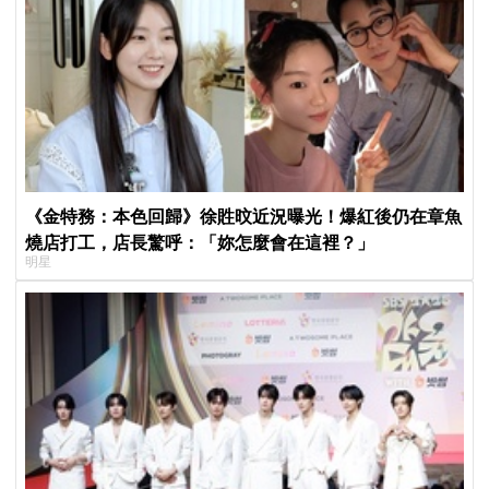
《金特務：本色回歸》徐貹旼近況曝光！爆紅後仍在章魚
燒店打工，店長驚呼：「妳怎麼會在這裡？」
明星