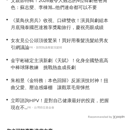
父親節特輯！2026最令人難忘的4位韓劇爸爸角
色：蘇志燮、李棟旭...他們連命都可以不要
《菜鳥伙房兵》收視、口碑雙收！演員與劇組本
月底飛泰國芭達雅享獎勵旅行，慶祝亮眼成績
女友見公公頭頂後驚呆！買好用養髮洗髮給男友
引網議論
PR・新聞熱議養髮洗髮精
金宇彬確定主演新劇《天賦》！化身全國墊底高
中棒球隊教練 挑戰熱血成長劇
朱相昱《金特務：本色回歸》反派演技封神！扭
曲父愛、壓迫感爆棚 讓觀眾毛骨悚然
立即諮詢HPV！是對自己健康最好的投資，把握
現在不...
PR・台灣癌症基金會
Recommended by