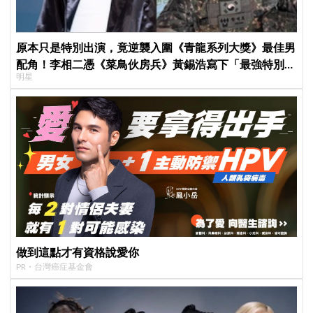
原本只是特別出演，竟逆襲入圍《青龍系列大獎》最佳男
配角！李相二憑《菜鳥伙房兵》黃錫浩寫下「最強特別出
明星
演」傳奇
做到這點才有資格說愛你
PR・台灣癌症基金會