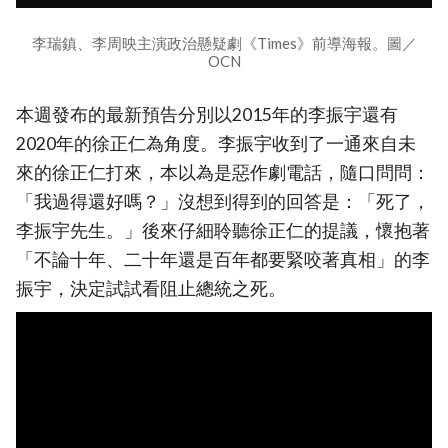
李瑞鎮、李周映主演政治懸疑劇《Times》前導海報。圖／
OCN
本週發布的最新預告分別以2015年的李振宇還有
2020年的徐正仁為角度。李振宇收到了一通來自未
來的徐正仁打來，本以為是惡作劇電話，隨口問問：
「我過得還好嗎？」沒想到得到的回答是：「死了，
李振宇先生。」後來仔細聆聽徐正仁的提議，懷抱著
「不論十年、二十年還是百年都要緊咬著真相」的李
振宇，決定試試看阻止總統之死。