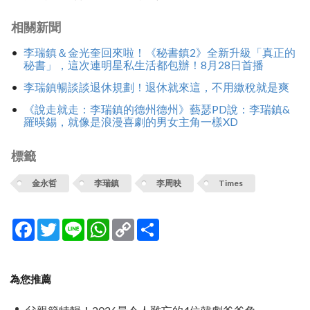
相關新聞
李瑞鎮＆金光奎回來啦！《秘書鎮2》全新升級「真正的
秘書」，這次連明星私生活都包辦！8月28日首播
李瑞鎮暢談談退休規劃！退休就來這，不用繳稅就是爽
《說走就走：李瑞鎮的德州德州》藝瑟PD說：李瑞鎮&
羅暎錫，就像是浪漫喜劇的男女主角一樣XD
標籤
金永哲
李瑞鎮
李周映
Times
Facebook
Twitter
Line
WhatsApp
Copy
分
Link
享
為您推薦