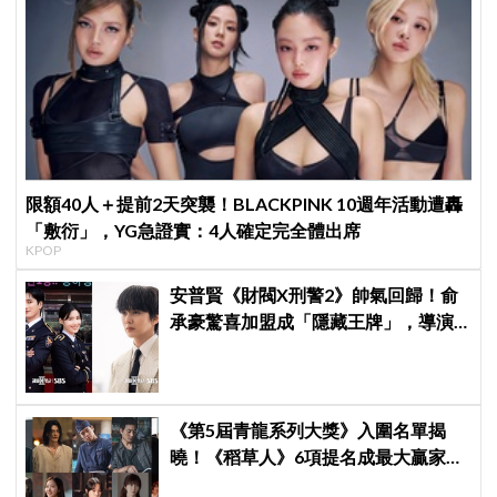
限額40人＋提前2天突襲！BLACKPINK 10週年活動遭轟
「敷衍」，YG急證實：4人確定完全體出席
KPOP
安普賢《財閥X刑警2》帥氣回歸！俞
承豪驚喜加盟成「隱藏王牌」，導演
笑曝：太有存在感決定提前登場
《第5屆青龍系列大獎》入圍名單揭
曉！《稻草人》6項提名成最大贏家，
金宣虎、玄彬爭視帝，高胤禎、金高