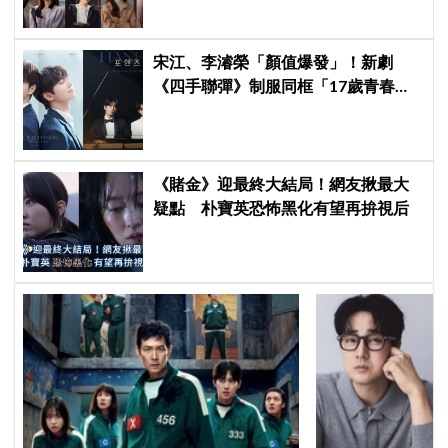
銀角逐視后！
宋江、李濬榮「顏值爆發」！新劇
《四手聯彈》制服同框「17歲青春神
顏」掀期待
《賭金》迎最終大結局！網友揪最大
疑點 朴寶英恐怖黑化有望再拚視后