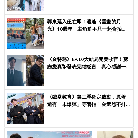
郭東延入伍在即！適逢《雲畫的月
光》10週年，主角群不只一起合拍畫
報，還錄製特別節目
《金特務》EP.10大結局完美收官！蘇
志燮真摯發表完結感言：真心感謝一
路陪伴我們到最後的觀眾
《鐵拳教育》第二季確定啟動，原著
還有「未爆彈」等著拍！金武烈不排
除「打更大」