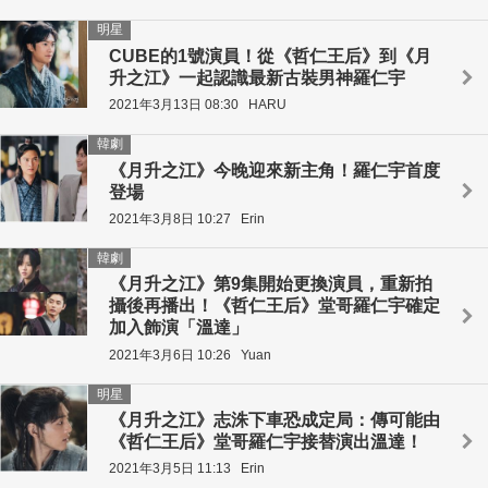
明星
CUBE的1號演員！從《哲仁王后》到《月
升之江》一起認識最新古裝男神羅仁宇
2021年3月13日 08:30
HARU
韓劇
《月升之江》今晚迎來新主角！羅仁宇首度
登場
2021年3月8日 10:27
Erin
韓劇
《月升之江》第9集開始更換演員，重新拍
攝後再播出！《哲仁王后》堂哥羅仁宇確定
加入飾演「溫達」
2021年3月6日 10:26
Yuan
明星
《月升之江》志洙下車恐成定局：傳可能由
《哲仁王后》堂哥羅仁宇接替演出溫達！
2021年3月5日 11:13
Erin