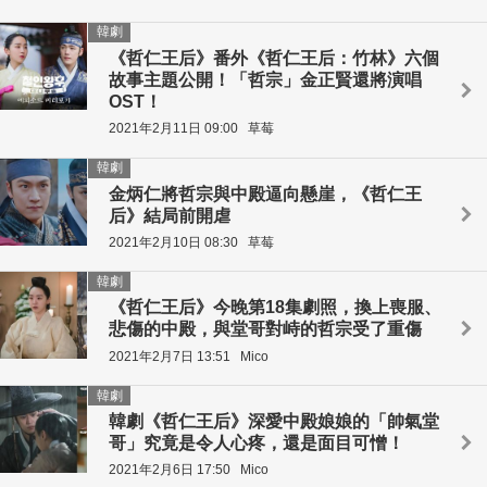
韓劇
《哲仁王后》番外《哲仁王后：竹林》六個
故事主題公開！「哲宗」金正賢還將演唱
OST！
2021年2月11日 09:00
草莓
韓劇
金炳仁將哲宗與中殿逼向懸崖，《哲仁王
后》結局前開虐
2021年2月10日 08:30
草莓
韓劇
《哲仁王后》今晚第18集劇照，換上喪服、
悲傷的中殿，與堂哥對峙的哲宗受了重傷
2021年2月7日 13:51
Mico
韓劇
韓劇《哲仁王后》深愛中殿娘娘的「帥氣堂
哥」究竟是令人心疼，還是面目可憎！
2021年2月6日 17:50
Mico