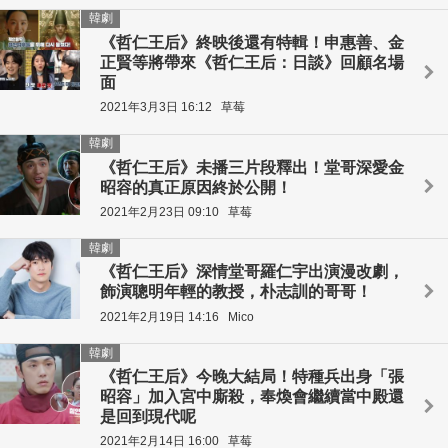
韓劇
《哲仁王后》終映後還有特輯！申惠善、金
正賢等將帶來《哲仁王后：日談》回顧名場
面
2021年3月3日 16:12
草莓
韓劇
《哲仁王后》未播三片段釋出！堂哥深愛金
昭容的真正原因終於公開！
2021年2月23日 09:10
草莓
韓劇
《哲仁王后》深情堂哥羅仁宇出演漫改劇，
飾演聰明年輕的教授，朴志訓的哥哥！
2021年2月19日 14:16
Mico
韓劇
《哲仁王后》今晚大結局！特種兵出身「張
昭容」加入宮中廝殺，奉煥會繼續當中殿還
是回到現代呢
2021年2月14日 16:00
草莓