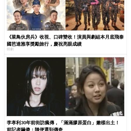
《菜鳥伙房兵》收視、口碑雙收！演員與劇組本月底飛泰
國芭達雅享獎勵旅行，慶祝亮眼成績
韓劇
李孝利30年前街訪瘋傳，「滿滿膠原蛋白」嫩樣出土！
前記者嚇傻：隨便選到傳奇