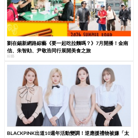
劉在錫新網路綜藝《要一起吃拉麵嗎？》7月開播！金南
佶、朱智勛、尹敬浩同行展開美食之旅
綜藝
BLACKPINK出道10週年活動變調！逆應援禮物被嫌「太