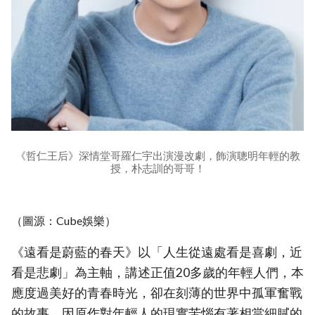
《哲仁王后》深情堂哥羅仁宇出演漫改劇，飾演聰明年輕的教
授，朴志訓的哥哥！
（圖源：Cube娛樂）
《遠看是蔚藍的春天》以「人生從遠處看是喜劇，近
看是悲劇」為主軸，講述正值20多歲的年輕人們，本
應度過美好的青春時光，卻在刻薄的世界中孤軍奮戰
的故事。因原作對年輕人的現實苦惱有著相當細膩的