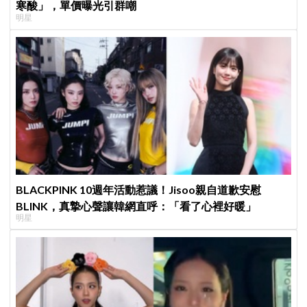
寒酸」，單價曝光引群嘲
明星
BLACKPINK 10週年活動惹議！Jisoo親自道歉安慰
BLINK，真摯心聲讓韓網直呼：「看了心裡好暖」
明星