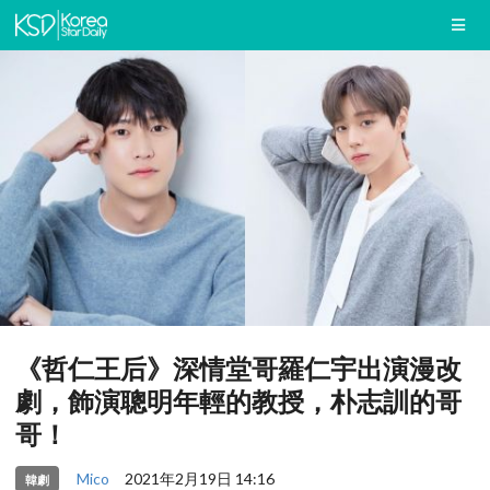
《哲仁王后》深情堂哥羅仁宇出演漫改
劇，飾演聰明年輕的教授，朴志訓的哥
哥！
Mico
2021年2月19日 14:16
韓劇