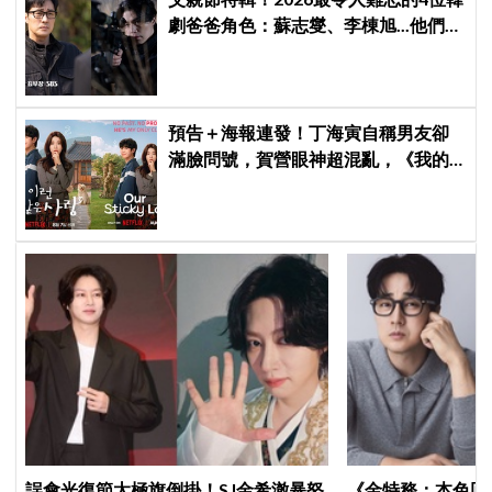
劇爸爸角色：蘇志燮、李棟旭...他們連
命都可以不要
預告＋海報連發！丁海寅自稱男友卻
滿臉問號，賀營眼神超混亂，《我的
荒糖戀愛》定檔8月7日，還沒播就讓
網友瘋猜結局
誤會光復節太極旗倒掛！SJ金希澈暴怒
《金特務：本色回