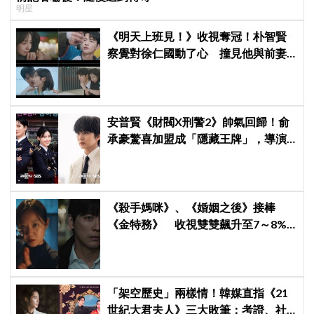
明星
《明天上班見！》收視奪冠！朴智賢
察覺對徐仁國動了心 撞見他與前妻
同框心好慌
安普賢《財閥X刑警2》帥氣回歸！俞
承豪驚喜加盟成「隱藏王牌」，導演
笑曝：太有存在感決定提前登場
《殺手媽咪》、《婚姻之後》接棒
《金特務》 收視雙雙飆升至7～8%
創新高！
「架空歷史」兩樣情！韓媒直指《21
世紀大君夫人》三大敗筆：考證、社