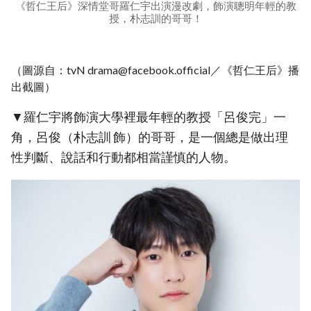
《哲仁王后》深情堂哥羅仁宇出演漫改劇，飾演聰明年輕的教
授，朴志訓的哥哥！
（圖源自：tvN drama@facebook.official／《哲仁王后》播
出截圖）
▼羅仁宇將飾演大學裡最年輕的教授「呂俊完」一
角，呂俊（朴志訓 飾）的哥哥，是一個總是做出理
性判斷、說話和行動都相當謹慎的人物。