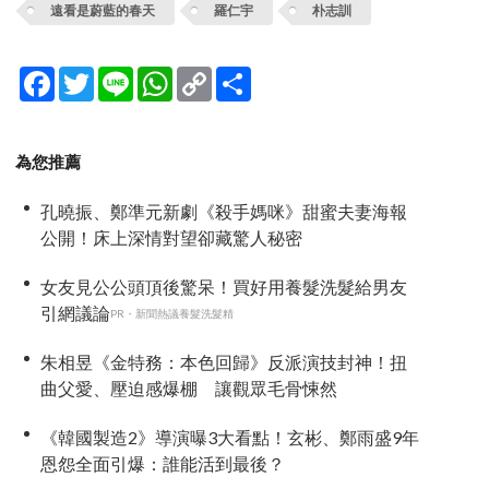
遠看是蔚藍的春天
羅仁宇
朴志訓
Facebook
Twitter
Line
WhatsApp
Copy
分
Link
享
為您推薦
孔曉振、鄭準元新劇《殺手媽咪》甜蜜夫妻海報
公開！床上深情對望卻藏驚人秘密
女友見公公頭頂後驚呆！買好用養髮洗髮給男友
引網議論
PR・新聞熱議養髮洗髮精
朱相昱《金特務：本色回歸》反派演技封神！扭
曲父愛、壓迫感爆棚 讓觀眾毛骨悚然
《韓國製造2》導演曝3大看點！玄彬、鄭雨盛9年
恩怨全面引爆：誰能活到最後？