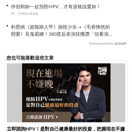
伴侶和妳一起預防HPV，才有資格說愛妳！
PR・台灣癌症基金會
朴恩斌《超能路人甲》搞怪少女→《毛骨悚然的
戀愛》見鬼霸總！180度反差演技獲讚「信看演
員」
Recommended by
您也可能喜歡這些文章
立即諮詢HPV！是對自己健康最好的投資，把握現在不嫌