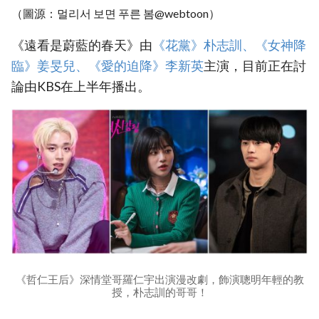
（圖源：멀리서 보면 푸른 봄@webtoon）
《遠看是蔚藍的春天》由
《花黨》朴志訓、《女神降
臨》姜旻兒、《愛的迫降》李新英
主演，目前正在討
論由KBS在上半年播出。
《哲仁王后》深情堂哥羅仁宇出演漫改劇，飾演聰明年輕的教
授，朴志訓的哥哥！