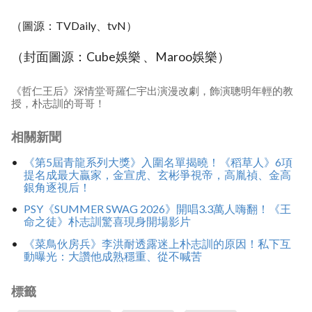
（圖源：TVDaily、tvN）
（封面圖源：Cube娛樂 、Maroo娛樂）
《哲仁王后》深情堂哥羅仁宇出演漫改劇，飾演聰明年輕的教
授，朴志訓的哥哥！
相關新聞
《第5屆青龍系列大獎》入圍名單揭曉！《稻草人》6項
提名成最大贏家，金宣虎、玄彬爭視帝，高胤禎、金高
銀角逐視后！
PSY《SUMMER SWAG 2026》開唱3.3萬人嗨翻！《王
命之徒》朴志訓驚喜現身開場影片
《菜鳥伙房兵》李洪耐透露迷上朴志訓的原因！私下互
動曝光：大讚他成熟穩重、從不喊苦
標籤