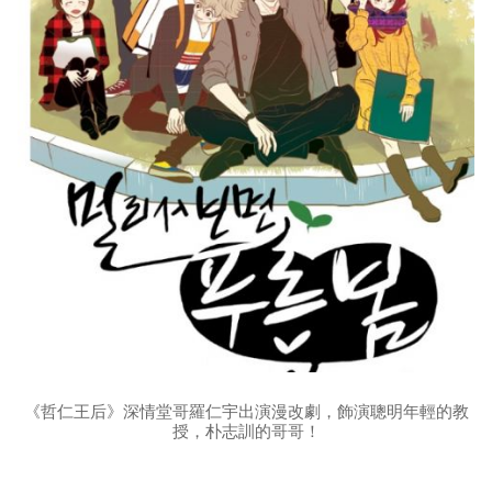
《哲仁王后》深情堂哥羅仁宇出演漫改劇，飾演聰明年輕的教
授，朴志訓的哥哥！