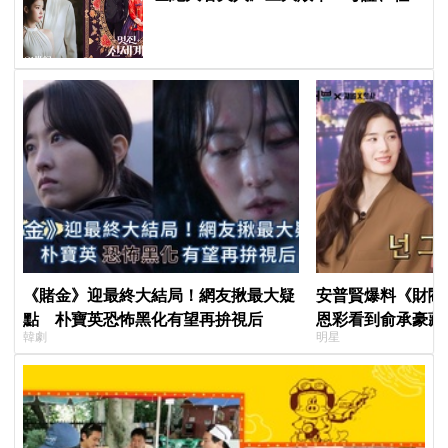
會觀、女性敘事全垮！讚《我的王室
死對頭》諷刺到位
《賭金》迎最終大結局！網友揪最大疑
安普賢爆料《財閥
點 朴寶英恐怖黑化有望再拚視后
恩彩看到俞承豪藏
韓劇
明星
普賢只是「搞笑男