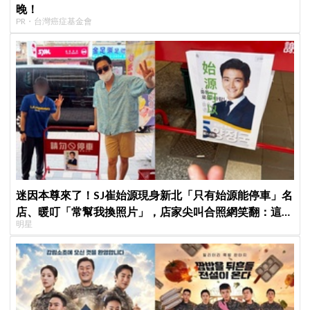
晚！
PR・台灣癌症基金會
迷因本尊來了！SJ崔始源現身新北「只有始源能停車」名
店、暖叮「常幫我換照片」，店家尖叫合照網笑翻：這輩
明星
子不能脫粉了