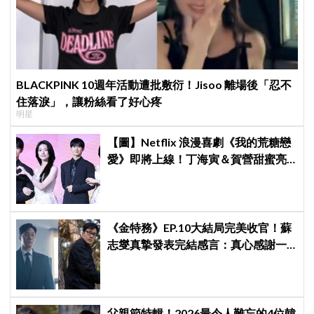
BLACKPINK 10週年活動遭批敷衍！Jisoo 離場後「忍不
住落淚」，讓粉絲看了好心疼
明星
【圖】Netflix 浪漫喜劇《我的荒糖戀
愛》即將上線！丁海寅＆賀營甜蜜亮
相製作發表會，甜蜜CP化學反應引期
待
《金特務》EP.10大結局完美收官！蘇
志燮真摯發表完結感言：真心感謝一
路陪伴我們到最後的觀眾
父親節特輯！2026最令人難忘的4位韓