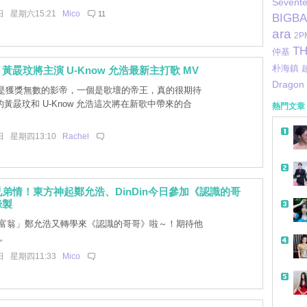
Sevent
日 星期六15:21
Mico
11
BIGB
ara
2P
TH
仲基
朴海鎮
黃晸玟將主演 U-Know 允浩最新主打歌 MV
Dragon
是獲獎無數的影帝，一個是歌壇的帝王，真的很期待
黃晸玟和 U-Know 允浩這次將在新歌中帶來的合
熱門文章
日 星期四13:10
Rachel
弟情！東方神起鄭允浩、DinDin今日參加《認識的哥
錄製
富翁」鄭允浩又轉學來《認識的哥哥》啦～！期待他
台。
日 星期四11:33
Mico