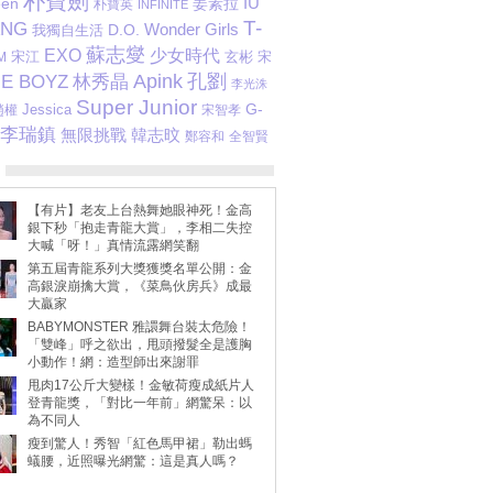
朴寶劍
IU
姜素拉
een
朴寶英
INFINITE
T-
ANG
D.O.
Wonder Girls
我獨自生活
蘇志燮
少女時代
EXO
宋江
玄彬
M
宋
Apink
孔劉
E BOYZ
林秀晶
李光洙
Super Junior
G-
Jessica
趙權
宋智孝
李瑞鎮
韓志旼
無限挑戰
鄭容和
全智賢
【有片】老友上台熱舞她眼神死！金高
銀下秒「抱走青龍大賞」，李相二失控
大喊「呀！」真情流露網笑翻
第五屆青龍系列大獎獲獎名單公開：金
高銀淚崩擒大賞，《菜鳥伙房兵》成最
大贏家
BABYMONSTER 雅譞舞台裝太危險！
「雙峰」呼之欲出，甩頭撥髮全是護胸
小動作！網：造型師出來謝罪
甩肉17公斤大變樣！金敏荷瘦成紙片人
登青龍獎，「對比一年前」網驚呆：以
為不同人
瘦到驚人！秀智「紅色馬甲裙」勒出螞
蟻腰，近照曝光網驚：這是真人嗎？