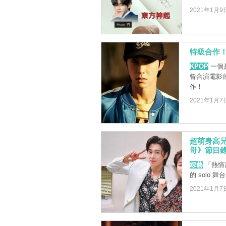
2021年1月9
特級合作！
KPOP
一個
曾合演電影的
作！
2021年1月7
超萌身高兄
哥》節目
綜藝
「熱情
的 solo 舞
2021年1月7