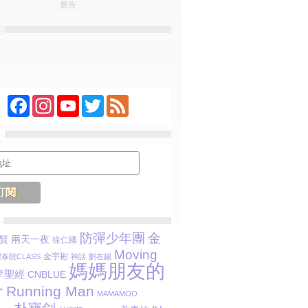
廣告
Facebook
Instagram
YouTube
Twitter
Feed
防彈少年團
金
兩天一夜
賢
徐仁國
Moving
金宇彬
泰院CLASS
神話
劉在錫
媽媽朋友的
李聖經
CNBLUE
子
Running Man
MAMAMOO