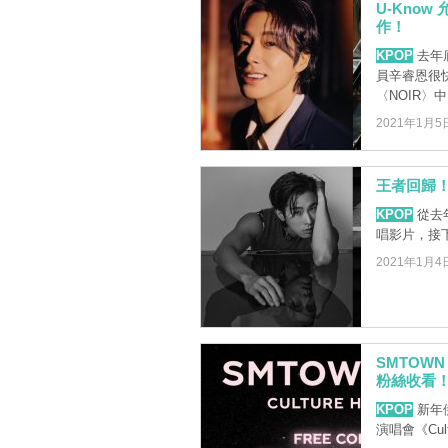
U-Kno
作！
KPOP
去年底
員辛睿恩很快
〈NOIR〉中 .
2021年1月5
王者回歸！
KPOP
從去年
唱影片，接
2021年1月4
SMTOWN
粉絲收看
KPOP
新年伊
演唱會《Cult