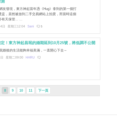
猜測
網友發現，東方神起當年憑《Hug》拿到的第一個打
獎盃，居然被放到二手交易網站上拍賣，而當時這個
天保管... ...
14日 星期三12:04
Sani
5
定！東方神起昌珉的婚期延到10月25號，將低調不公開
珉婚後的生活能夠幸福美滿，一直開心下去～
9日 星期二09:00
HARU
8
9
10
11
下一頁