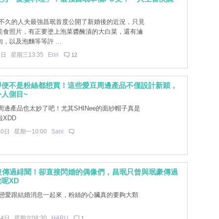
不久的人夫最強昌珉首度公開了新婚後的近況，只見
美食照片，有正要塗上泡菜醬醃漬的大白菜，還有滷
，以及泡麵等等許 ...
9日 星期三13:35
Erin
12
即便不是粉絲都想買！這些愛豆周邊產品不僅設計新穎，
人側目~
周邊產品也太妙了吧！尤其SHINee的面紗帽子真是
XDD
30日 星期一10:00
Sani
年沒傳過緋聞！卻直接閃婚的偶像們，昌珉只曾與珉豪傳過
呢XD
戀愛跟結婚消息一起來，粉絲的心臟真的要夠大顆
14日 星期六08:30
HARU
1