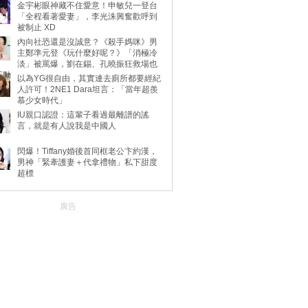
金宇彬眼神藏不住愛意！申敏兒一登台
「全程看著愛妻」，李光洙興奮歡呼到
被制止 XD
內向社恐還是沒誠意？《殺手媽咪》男
主鄭準元登《玩什麼好呢？》「消極冷
淡」被罵爆，劉在錫、孔曉振狂救場也
不動
以為YG很自由，其實連去廁所都要經紀
人許可！2NE1 Dara坦言：「當年超羨
慕少女時代」
IU親口認證：這輩子看過最離譜的謠
言，就是有人說我是中國人
閃爆！Tiffany婚後首同框老公卞約漢，
男神「緊牽護妻＋代拿禮物」私下甜度
超標
廣告