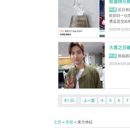
取途徑引
明星
近日有
歌節目一位
獎盃是交給朴有
2020年10月
大喜之日確
明星
祝福昌
2020年9月2
8 / 11
上一頁
4
5
6
7
主頁
»
星檔
» 東方神起