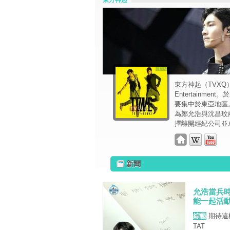
東方神起
東方神起（TVX
Entertainme
要集中於東亞地區
為鄭允浩與沈昌玟
擇離開經紀公司並
新聞
允浩當兵時
能一起活
綜藝
期待這
TAT