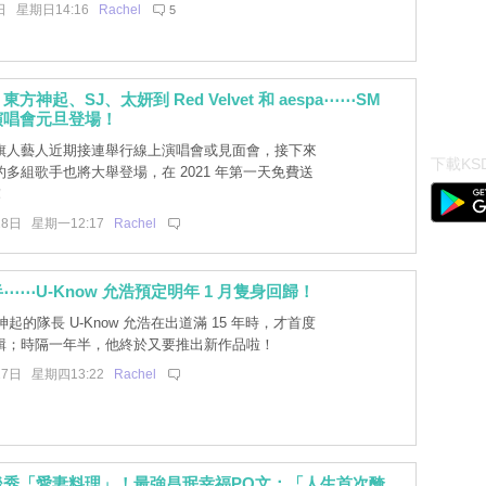
日 星期日14:16
Rachel
5
方神起、SJ、太妍到 Red Velvet 和 aespa⋯⋯SM
演唱會元旦登場！
 旗人藝人近期接連舉行線上演唱會或見面會，接下來
下載KSD
多組歌手也將大舉登場，在 2021 年第一天免費送
！
28日 星期一12:17
Rachel
⋯⋯U-Know 允浩預定明年 1 月隻身回歸！
起的隊長 U-Know 允浩在出道滿 15 年時，才首度
輯；時隔一年半，他終於又要推出新作品啦！
17日 星期四13:22
Rachel
後秀「愛妻料理」！最強昌珉幸福PO文：「人生首次醃