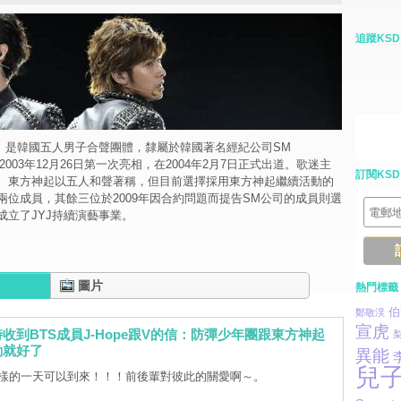
追蹤KSD
Q）是韓國五人男子合聲團體，隸屬於韓國著名經紀公司SM
nt。於2003年12月26日第一次亮相，在2004年2月7日正式出道。歌迷主
訂閱KSD
。東方神起以五人和聲著稱，但目前選擇採用東方神起繼續活動的
兩位成員，其餘三位於2009年因合約問題而提告SM公司的成員則選
成立了JYJ持續演藝事業。
圖片
熱門標籤
伯
鄭敬淏
宣虎
收到BTS成員J-Hope跟V的信：防彈少年團跟東方神起
梨
動就好了
異能
兒
樣的一天可以到來！！！前後輩對彼此的關愛啊～。