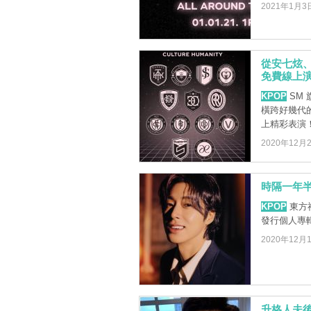
2021年1月3
從安七炫、東
免費線上
KPOP
SM
橫跨好幾代的
上精彩表演
2020年12月
時隔一年半
KPOP
東方神
發行個人專
2020年12月
升格人夫