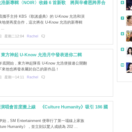
w 允浩新專輯〈NOIR〉收錄 6 首新歌 將與辛睿恩跨界合
攜手主持 KBS《歌謠盛典》的 U-Know 允浩和演
地便再度合作，這次將在 U-Know 允浩的新專輯
..
帶
日 星期二12:04
Rachel
東方神起 U-Know 允浩月中發表迷你二輯
底開始，東方神起隊長 U-Know 允浩便接連公開翻
下來他也將發表屬於自己的新作品！
日 星期一14:11
Rachel
 演唱會首度搬上線 《Culture Humanity》吸引 186 國
！
始，SM Entertainment 便舉行了第一場線上家族
ure Humanity》，並立刻以驚人成績為 202 ...