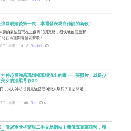
最強昌珉婚後第一次 本週發表親自作詞的新歌！
神起的最強昌珉在上個月低調完婚，很快地他便重新
即將在本週閃電發表新歌！
10日 星期二14:12
Rachel
東方神起最強昌珉婚禮現場流出的唯一一張照片：就是少
美女的溫柔背影XD
25日，東方神起成員最強昌珉與戀人舉行了非公開婚
27日 星期二11:08
Rui
43
第一個冠軍獎杯驚現二手交易網站！開價五百萬韓幣，獲