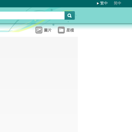
繁中
简中
圖片
星檔