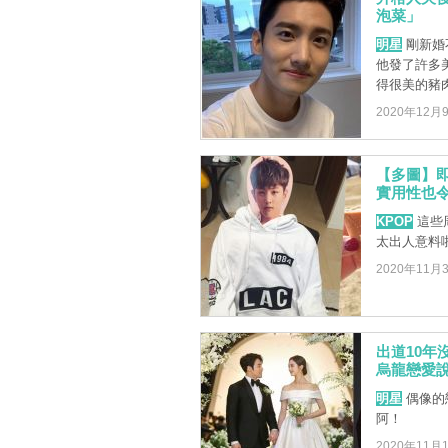
泡菜」
明星
剛新婚
他發了許多
得很美的豬肉
2020年12月
【多圖】
實用性也令
KPOP
這些
太出人意料啦
2020年11月
出道10
烏龍戀愛說
明星
偶像的
阿！
2020年11月