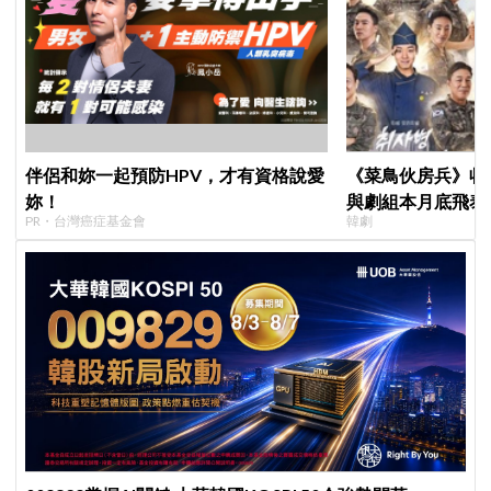
伴侶和妳一起預防HPV，才有資格說愛
《菜鳥伙房兵》收
妳！
與劇組本月底飛泰
PR・台灣癌症基金會
韓劇
行，慶祝亮眼成績