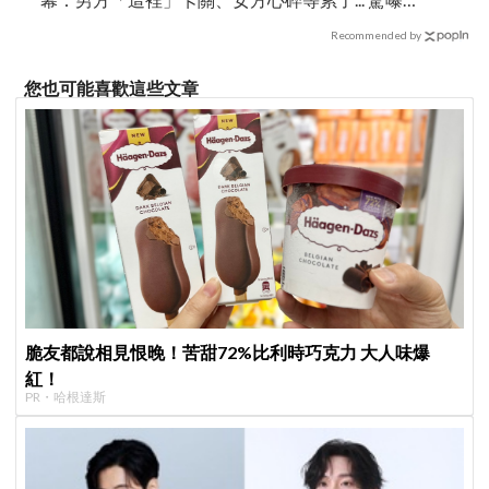
來仍有復合可能？
Recommended by
您也可能喜歡這些文章
脆友都說相見恨晚！苦甜72%比利時巧克力 大人味爆
紅！
PR・哈根達斯