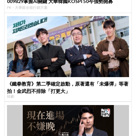
009829掌握AI關鍵 大華韓國KOSPI 50今強勢開募
PR・大華銀全能行銷方案
《鐵拳教育》第二季確定啟動，原著還有「未爆彈」等著
拍！金武烈不排除「打更大」
韓劇