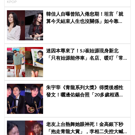
KPOP
韓佳人自曝曾陷入倦怠期！坦言「就
算今天結束人生也沒關係」如今靠
YouTube重拾生活樂趣
迷因本尊來了！SJ崔始源現身新北
「只有始源能停車」名店、暖叮「常
幫我換照片」，店家尖叫合照網笑
翻：這輩子不能脫粉了
朱宇宰《青龍系列大獎》得獎後感性
發文！曬邊佑錫合照「20多歲相遇，
如今一起站上頒獎舞台」
老友上台熱舞她眼神死！金高銀下秒
「抱走青龍大賞」，李相二失控大喊