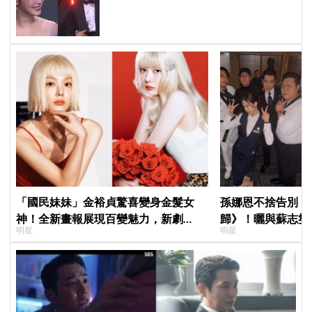
「呀！」真情流露網笑翻
「國民妹妹」金裕貞驚喜變身金髮女
孫娜恩不捨告別《
神！全新畫報展現百變魅力，新劇
歸》！曬與蘇志燮
明星
明星
《100日的謊言》將在10月首播
朱相昱暖心合照，