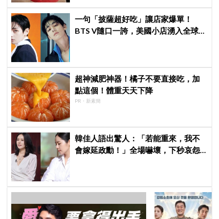
一句「披薩超好吃」讓店家爆單！
BTS V隨口一誇，美國小店湧入全球
ARMY擠爆
超神減肥神器！橘子不要直接吃，加
點這個！體重天天下降
PR・新素簡
韓佳人語出驚人：「若能重來，我不
會嫁延政勳！」全場嚇壞，下秒哀怨
曝真實原因笑翻