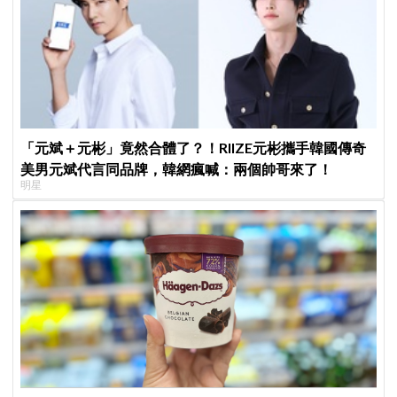
「元斌＋元彬」竟然合體了？！RIIZE元彬攜手韓國傳奇
美男元斌代言同品牌，韓網瘋喊：兩個帥哥來了！
明星