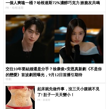
一個人爽嗑一桶？哈根達斯72%濃醇巧克力 掀脆友共鳴
PR・哈根達斯
交往10年要結婚還是分手？徐康俊×安恩真新劇《不是你
的戀愛》首波劇照曝光，9月12日首播引期待
韓劇
起床就先做件事，沒三天小腹就不見
了! 肚子一天天變小！
PR・新素簡