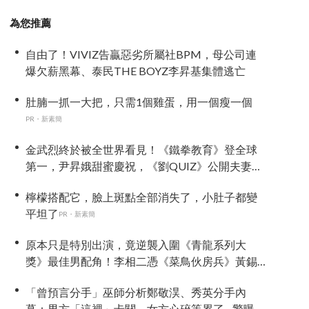
為您推薦
自由了！VIVIZ告贏惡劣所屬社BPM，母公司連
爆欠薪黑幕、泰民THE BOYZ李昇基集體逃亡
肚腩一抓一大把，只需1個雞蛋，用一個瘦一個
PR・新素簡
金武烈終於被全世界看見！《鐵拳教育》登全球
第一，尹昇娥甜蜜慶祝，《劉QUIZ》公開夫妻相
擁落淚故事
檸檬搭配它，臉上斑點全部消失了，小肚子都變
平坦了
PR・新素簡
原本只是特別出演，竟逆襲入圍《青龍系列大
獎》最佳男配角！李相二憑《菜鳥伙房兵》黃錫
浩寫下「最強特別出演」傳奇
「曾預言分手」巫師分析鄭敬淏、秀英分手內
幕：男方「這裡」卡關、女方心碎等累了... 驚曝未