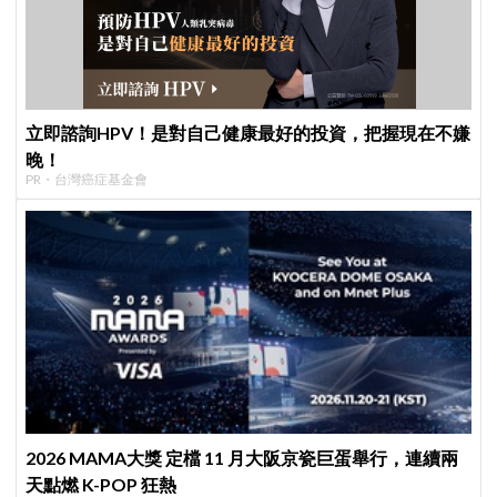
立即諮詢HPV！是對自己健康最好的投資，把握現在不嫌
晚！
PR・台灣癌症基金會
2026 MAMA大獎 定檔 11 月大阪京瓷巨蛋舉行，連續兩
天點燃 K-POP 狂熱