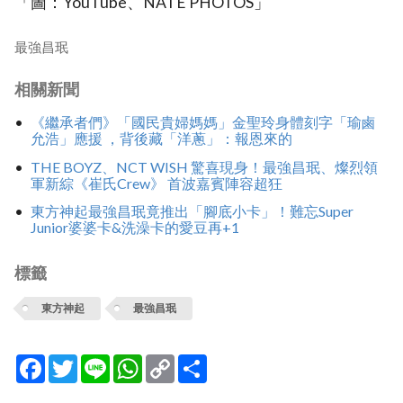
「圖：YouTube、NATE PHOTOS」
最強昌珉
相關新聞
《繼承者們》「國民貴婦媽媽」金聖玲身體刻字「瑜鹵
允浩」應援 ，背後藏「洋蔥」：報恩來的
THE BOYZ、NCT WISH 驚喜現身！最強昌珉、燦烈領
軍新綜《崔氏Crew》 首波嘉賓陣容超狂
東方神起最強昌珉竟推出「腳底小卡」！難忘Super
Junior婆婆卡&洗澡卡的愛豆再+1
標籤
東方神起
最強昌珉
Facebook
Twitter
Line
WhatsApp
Copy
分
Link
享