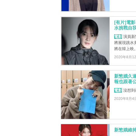
[有片]電
水挑戰自
電影
演員新
將展現跳水
將在韓上映
2020年8月1
新慜娥久違
報也跟著
電影
沒想到
2020年8月4
新慜娥維持