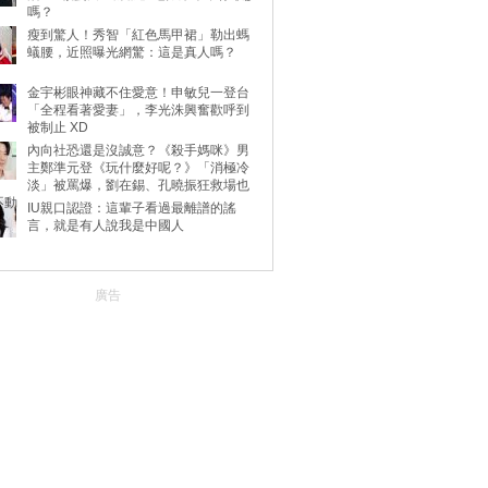
嗎？
瘦到驚人！秀智「紅色馬甲裙」勒出螞
蟻腰，近照曝光網驚：這是真人嗎？
金宇彬眼神藏不住愛意！申敏兒一登台
「全程看著愛妻」，李光洙興奮歡呼到
被制止 XD
內向社恐還是沒誠意？《殺手媽咪》男
主鄭準元登《玩什麼好呢？》「消極冷
淡」被罵爆，劉在錫、孔曉振狂救場也
不動
IU親口認證：這輩子看過最離譜的謠
言，就是有人說我是中國人
廣告