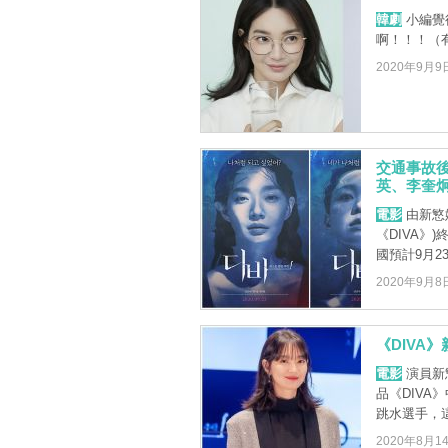
韓劇
小編覺
啊！！！（
2020年9月9
交通事故後
英、李奎
電影
由新慜
《DIVA》
國預計9月23
2020年9月8
《DIVA
電影
演員新
品《DIV
跳水選手，這
2020年8月1