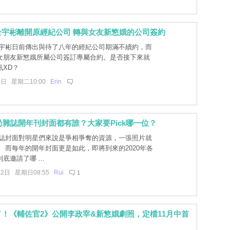
金宇彬離開原經紀公司 轉與女友新慜娥的公司簽約
宇彬日前傳出與待了八年的經紀公司期滿不續約，而
女朋友新慜娥所屬公司簽訂專屬合約。是否接下來就
訊XD？
1日 星期二10:00
Erin
時尚雜誌開年刊封面都有誰？大家要Pick哪一位？
誌封面對明星們來說是爭相爭奪的資源，一張照片就
 而每年的開年封面更是如此，即將到來的2020年各
底邀請了哪 ...
22日 星期日08:55
Rui
1
！《輔佐官2》公開李政宰&新慜娥劇照，定檔11月中首