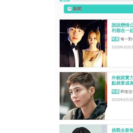
新慜娥
新聞
誰說戀情
利都在一
明星
每一對
2020年10月
外貌跟實
點就要成
明星
即使沒
2020年9月2
挑戰全新