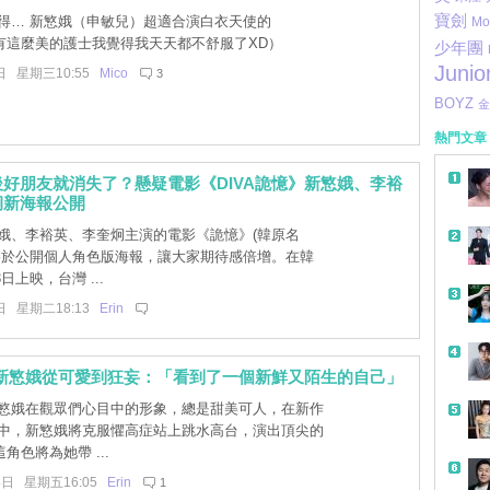
寶劍
得… 新慜娥（申敏兒）超適合演白衣天使的
Mo
有這麼美的護士我覺得我天天都不舒服了XD）
少年團
Junio
日 星期三10:55
Mico
3
BOYZ
金
熱門文章
好朋友就消失了？懸疑電影《DIVA詭憶》新慜娥、李裕
炯新海報公開
娥、李裕英、李奎炯主演的電影《詭憶》(韓原名
)終於公開個人角色版海報，讓大家期待感倍增。在韓
日上映，台灣 ...
日 星期二18:13
Erin
》新慜娥從可愛到狂妄：「看到了一個新鮮又陌生的自己」
慜娥在觀眾們心目中的形象，總是甜美可人，在新作
A》中，新慜娥將克服懼高症站上跳水高台，演出頂尖的
角色將為她帶 ...
4日 星期五16:05
Erin
1