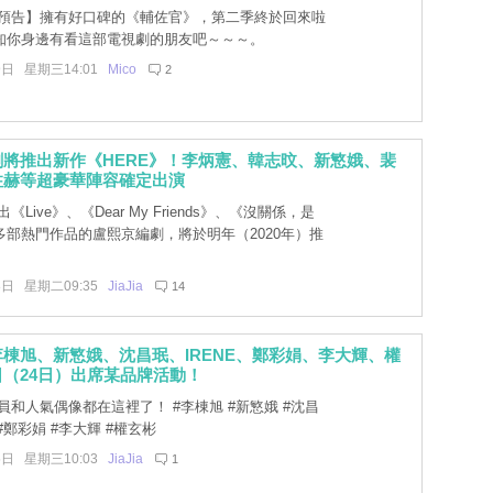
預告】擁有好口碑的《輔佐官》，第二季終於回來啦
知你身邊有看這部電視劇的朋友吧～～～。
9日 星期三14:01
Mico
2
將推出新作《HERE》！李炳憲、韓志旼、新慜娥、裴
柱赫等超豪華陣容確定出演
《Live》、《Dear My Friends》、《沒關係，是
多部熱門作品的盧熙京編劇，將於明年（2020年）推
8日 星期二09:35
JiaJia
14
棟旭、新慜娥、沈昌珉、IRENE、鄭彩娟、李大輝、權
（24日）出席某品牌活動！
和人氣偶像都在這裡了！ #李棟旭 #新慜娥 #沈昌
E #鄭彩娟 #李大輝 #權玄彬
5日 星期三10:03
JiaJia
1