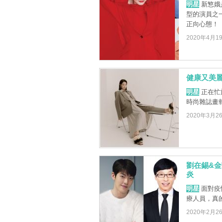
明星
新慜娥
型的演員之
正向心態！
2020年4月1
健康又美
明星
正在忙
時尚雜誌畫
2020年3月2
劉在錫&金
炎
明星
面對疫
療人員，真的
2020年2月2