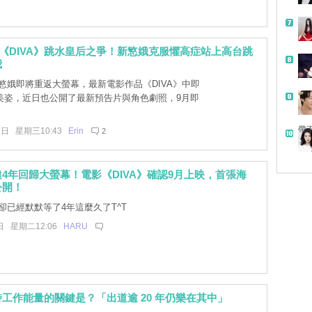
影《DIVA》跳水皇后之爭！新慜娥克服懼高症站上高台跳
我
慜娥即將重返大螢幕，最新電影作品《DIVA》中即
美姿，近日也公開了最新預告片與角色劇照，9月即
。
帶
2日 星期三10:43
Erin
2
4年回歸大螢幕！電影《DIVA》確認9月上映，首張海
公開！
卻已經默默等了4年這麼久了T^T
日 星期二12:06
HARU
工作能量的關鍵是？「出道逾 20 年仍樂在其中」