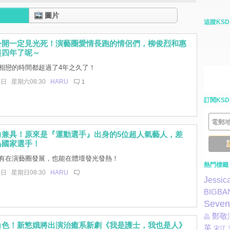
圖片
追蹤KSD
公開一定見光死！演藝圈愛情長跑的情侶們，柳俊烈和惠
起四年了呢～
相戀的時間都超過了4年之久了！
3日 星期六08:30
HARU
1
訂閱KSD
力兼具！原來是『運動選手』出身的5位超人氣藝人，差
為國家選手！
有在演藝圈發展，也能在體壇發光發熱！
熱門標籤
0日 星期日08:30
HARU
Jessic
BIGBA
Seven
鄭敬
晶
角色！新慜娥將出演治癒系新劇《我是護士，我也是人》
英
宋江