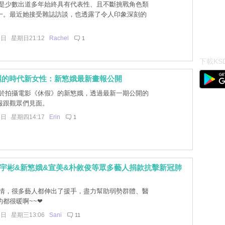
是少數出道多年始終具有代表性、且不斷挑戰角色類
一。最近她接受雜誌訪談，也透露了令人印象深刻的
9日 星期日21:12
Rachel
1
下載KSD
麗的時代新女性：新慜娥最新畫報公開
於拍攝電影《休假》的新慜娥，透過最新一期公開的
報跟觀眾們見面。
6日 星期四14:17
Erin
1
宇彬&新慜娥&宣美&朴敘俊等眾多藝人捐款抗擊新冠肺
情，很多藝人都伸出了援手，盡力幫助弱勢群體、醫
都很暖啊~~❤
6日 星期三13:06
Sani
11