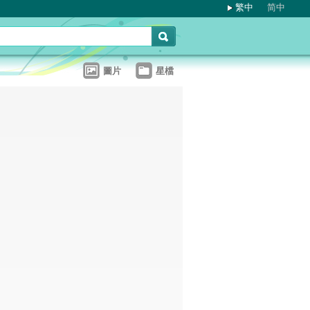
繁中
简中
圖片
星檔