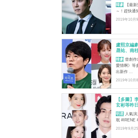
韓劇
【最新
～！趕快通
2019年10月
盧熙京編劇
晟祐、南
韓劇
曾創作出
愛情啊》等
出新作 ...
2019年10月
【多圖】李
玄彬等昨日
明星
人氣演員
珉 #IREN
2019年9月2