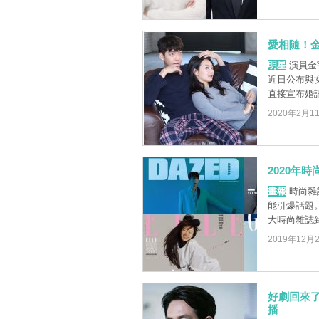
愛相隨！
明星
演員金
近日公布與
直接宣布婚
2020年2月1
2020年
畫報
時尚雜
能引爆話題。
大時尚雜誌到
2019年12月
好劇回來了
播