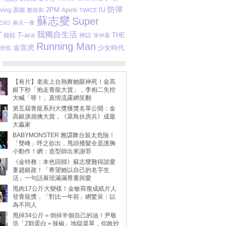
防彈
2PM
IU
ving 異能
Apink
鄭容和
TWICE
蘇志燮
Super
EXO
兩天一夜
r
我獨自生活
T-ara
THE
鐘鉉
神話
宋仲基
Running Man
金宣虎
少女時代
所炫
【有片】老友上台熱舞她眼神死！金高
銀下秒「抱走青龍大賞」，李相二失控
大喊「呀！」真情流露網笑翻
第五屆青龍系列大獎獲獎名單公開：金
高銀淚崩擒大賞，《菜鳥伙房兵》成最
大贏家
BABYMONSTER 雅譞舞台裝太危險！
「雙峰」呼之欲出，甩頭撥髮全是護胸
小動作！網：造型師出來謝罪
《金特務：本色回歸》蘇志燮難得談愛
妻趙銀政！「希望她以自己的名字生
活」一句話展現滿滿尊重與愛
甩肉17公斤大變樣！金敏荷瘦成紙片人
登青龍獎，「對比一年前」網驚呆：以
為不同人
甩掉34公斤＝倒掉半個自己的油！尹敬
浩「2顆蛋白＋辣椒」地獄菜單，你敢抄