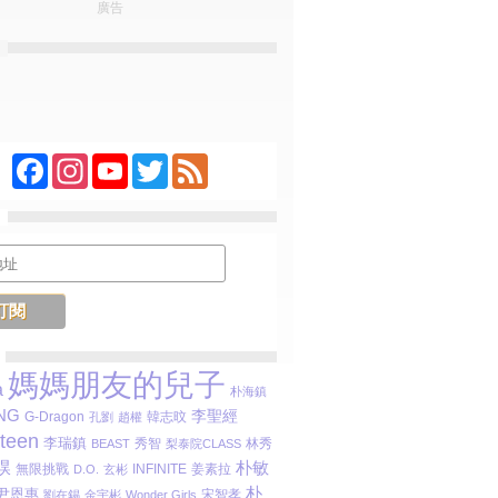
廣告
Facebook
Instagram
YouTube
Twitter
Feed
媽媽朋友的兒子
a
朴海鎮
NG
李聖經
G-Dragon
孔劉
趙權
韓志旼
teen
李瑞鎮
秀智
林秀
BEAST
梨泰院CLASS
朴敏
淏
無限挑戰
INFINITE
姜素拉
D.O.
玄彬
朴
尹恩惠
宋智孝
劉在錫
金宇彬
Wonder Girls