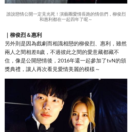
誰說戀情公開一定見光死！演藝圈愛情長跑的情侶們，柳俊烈
和惠利都在一起四年了呢～
｜柳俊烈＆惠利
另外則是因為戲劇而相識相戀的柳俊烈、惠利，雖然
兩人之間相差8歲，不過彼此之間的愛意藏都藏不
住，像是公開戀情後，2016年還一起參加了tvN的頒
獎典禮，讓人再次看見愛情美麗的模樣～