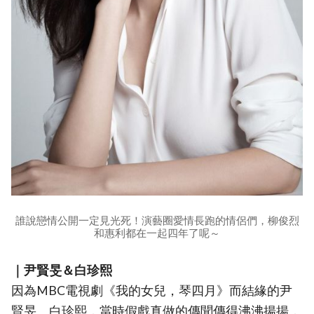
誰說戀情公開一定見光死！演藝圈愛情長跑的情侶們，柳俊烈
和惠利都在一起四年了呢～
｜尹賢旻＆白珍熙
因為MBC電視劇《我的女兒，琴四月》而結緣的尹
賢旻、白珍熙，當時假戲真做的傳聞傳得沸沸揚揚，