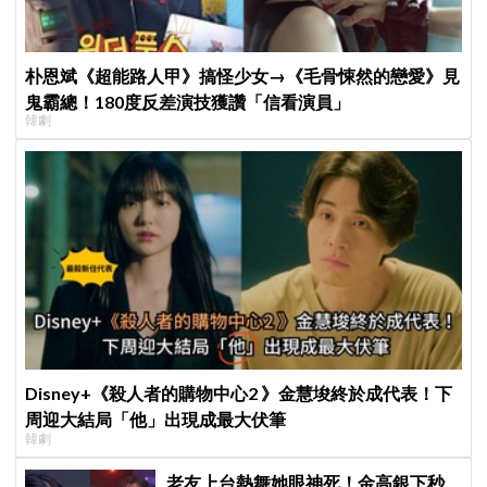
朴恩斌《超能路人甲》搞怪少女→《毛骨悚然的戀愛》見
鬼霸總！180度反差演技獲讚「信看演員」
韓劇
Disney+《殺人者的購物中心2 》金慧埈終於成代表！下
周迎大結局「他」出現成最大伏筆
韓劇
老友上台熱舞她眼神死！金高銀下秒