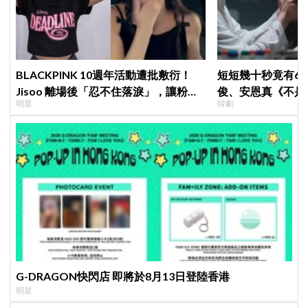
BLACKPINK 10週年活動遭批敷衍！
短短幾十秒竟有6
Jisoo 離場後「忍不住落淚」，讓粉絲
俊、安恩真《不是
明星
韓劇
看了好心疼
公開，網友直呼：
G-DRAGON快閃店 即將於8月13日登陸香港
明星