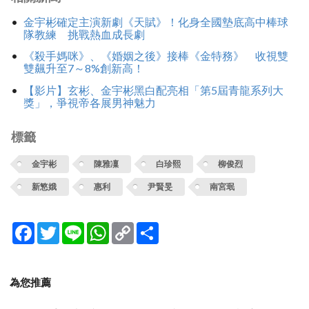
金宇彬確定主演新劇《天賦》！化身全國墊底高中棒球
隊教練 挑戰熱血成長劇
《殺手媽咪》、《婚姻之後》接棒《金特務》 收視雙
雙飆升至7～8%創新高！
【影片】玄彬、金宇彬黑白配亮相「第5屆青龍系列大
獎」，爭視帝各展男神魅力
標籤
金宇彬
陳雅凜
白珍熙
柳俊烈
新慜娥
惠利
尹賢旻
南宮珉
Facebook
Twitter
Line
WhatsApp
Copy
分
Link
享
為您推薦