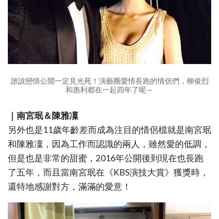
誰說戀情公開一定見光死！演藝圈愛情長跑的情侶們，柳俊烈
和惠利都在一起四年了呢～
｜南宮珉＆陳雅凜
另外也是11歲年齡差而成為注目的情侶檔就是南宮珉
和陳雅凜，因為工作而認識的兩人，雖然愛的低調，
但是也是非常的甜蜜，2016年公開後到現在也長跑
了五年，而且當南宮珉在《KBS演技大賞》獲獎時，
還特地感謝對方，滿滿的愛意！