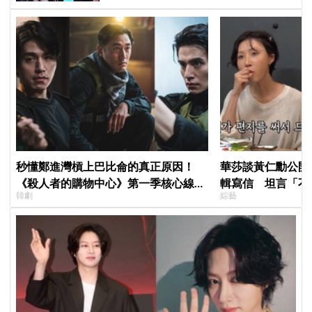
秒懂鄭進灣槓上巴比侖的真正原因！
華莎談黃仁勳公開
《殺人者的購物中心》第一季核心線索
輯寫信 坦言「不
韓劇
綜藝
快速複習
來」