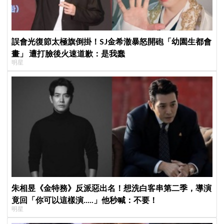
誤會光復節太極旗倒掛！SJ金希澈暴怒開砲「幼園生都會
畫」 遭打臉後火速道歉：是我蠢
明星
朱相昱《金特務》反派惡出名！想洗白客串第二季，導演
竟回「你可以這樣演.....」他秒喊：不要！
明星