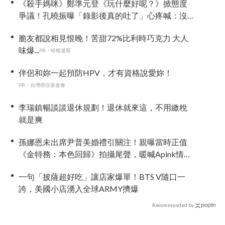
《殺手媽咪》鄭準元登《玩什麼好呢？》掀態度
爭議！孔曉振曝「錄影後真的吐了」心疼喊：沒
能救你
脆友都說相見恨晚！苦甜72%比利時巧克力 大人
味爆...
PR・哈根達斯
伴侶和妳一起預防HPV，才有資格說愛妳！
PR・台灣癌症基金會
李瑞鎮暢談談退休規劃！退休就來這，不用繳稅
就是爽
孫娜恩未出席尹普美婚禮引關注！親曝當時正值
《金特務：本色回歸》拍攝尾聲，暖喊Apink情誼
始終不變
一句「披薩超好吃」讓店家爆單！BTS V隨口一
誇，美國小店湧入全球ARMY擠爆
Recommended by