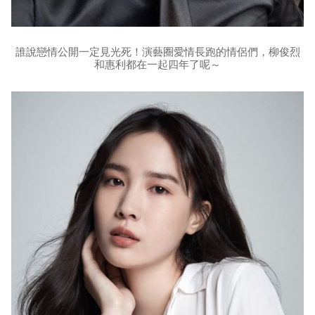
誰說戀情公開一定見光死！演藝圈愛情長跑的情侶們，柳俊烈
和惠利都在一起四年了呢～