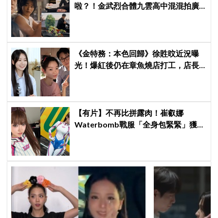
啦？！金武烈合體九雲高中混混拍廣
告，兩人嚇壞反應笑翻劇迷：根本番
外篇！
《金特務：本色回歸》徐貹旼近況曝
光！爆紅後仍在章魚燒店打工，店長
驚呼：「妳怎麼會在這裡？」
【有片】不再比拼露肉！崔叡娜
Waterbomb戰服「全身包緊緊」獲好
評，逆向操作炸翻全場：根本福音戰
士