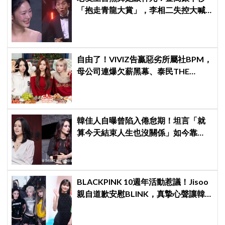
「抱走青龍大賞」，李相二失控大喊
「呀！」真情流露網笑翻
自由了！VIVIZ告贏惡劣所屬社BPM，
母公司連爆欠薪黑幕、泰民THE
BOYZ李昇基集體逃亡
韓佳人自曝曾陷入倦怠期！坦言「就
算今天結束人生也沒關係」如今靠
YouTube重拾生活樂趣
BLACKPINK 10週年活動惹議！Jisoo
親自道歉安慰BLINK，真摯心聲讓韓
網直呼：「看了心裡好暖」