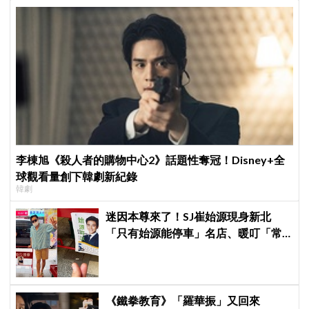
李棟旭《殺人者的購物中心2》話題性奪冠！Disney+全
球觀看量創下韓劇新紀錄
韓劇
迷因本尊來了！SJ崔始源現身新北
「只有始源能停車」名店、暖叮「常
幫我換照片」，店家尖叫合照網笑
翻：這輩子不能脫粉了
《鐵拳教育》「羅華振」又回來