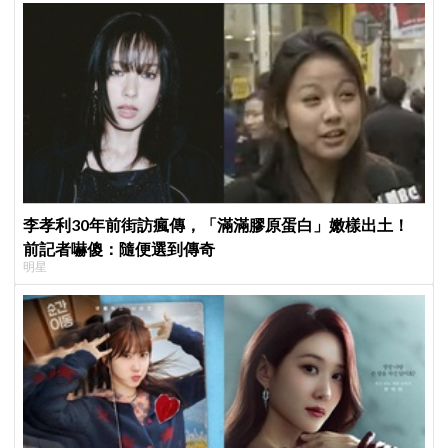
李孝利30年前街訪瘋傳，「滿滿膠原蛋白」嫩樣出土！
前記者嚇傻：隨便選到傳奇
明星