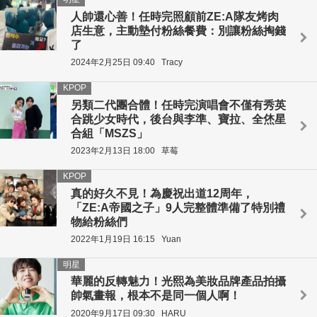
人帥還心善！任時完照顧前ZE:A隊友烤肉
店生意，主動墊付粉絲餐費：別讓粉絲掏錢
了
2024年2月25日 09:40
Tracy
KPOP
另類二代團合體！任時完演唱會不僅有秀英
合跳少女時代，後台與李準、寶拉、全烋星
合組「MSZS」
2023年2月13日 18:00
草莓
KPOP
真的好久不見！為慶祝出道12周年，
「ZE:A帝國之子」9人完整體準備了特別禮
物給粉絲們
2022年1月19日 16:15
Yuan
明星
華麗的反轉魅力！光熙為美妝品牌產品拍攝
帥氣畫報，根本不是同一個人啊！
2020年9月17日 09:30
HARU