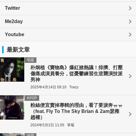
Twitter
Me2day
Youtube
最新文章
明星
朴炯植《寶物島》爆紅掀熱議！排擠、打壓
傷痛成演員養分，從憂鬱練習生逆襲演技派
男神
2025年4月14日 09:10
Tracy
KPOP
粉絲便宜賣掉專輯的理由，看了要淚奔ㅠㅠ
（feat. Fly To The Sky Brian & 2am瑟雍
趙權）
2024年5月2日 11:05
草莓
明星