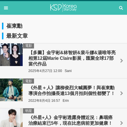
崔東勳
最新文章
電影
【多圖】金宇彬&林智妍&裴斗娜&湯唯等亮
相第12屆Marie Claire影展，匯聚全球17部
當代作品
2025年4月27日 12:00
Sani
電影
《外星＋人》讓柳俊烈大喊圓夢！與崔東勳
導演合作拍攝長達13個月拍到個性都變了！
2022年8月4日 16:57
Erin
明星
《外星+人》金宇彬透露身體近況：鼻咽癌
治療結束已5年，現在比患病前更加健康！