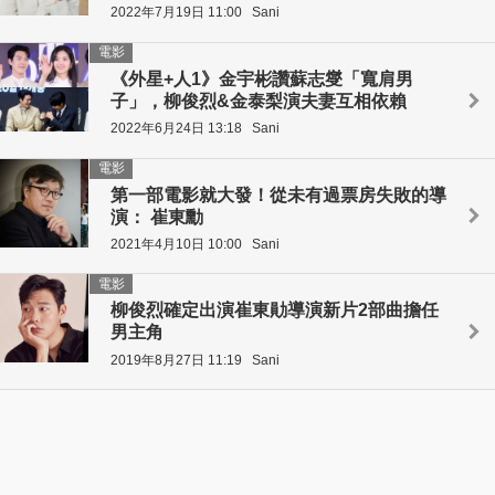
2022年7月19日 11:00
Sani
電影
《外星+人1》金宇彬讚蘇志燮「寬肩男
子」，柳俊烈&金泰梨演夫妻互相依賴
2022年6月24日 13:18
Sani
電影
第一部電影就大發！從未有過票房失敗的導
演： 崔東勳
2021年4月10日 10:00
Sani
電影
柳俊烈確定出演崔東勛導演新片2部曲擔任
男主角
2019年8月27日 11:19
Sani