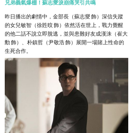
兄弟義氣爆棚！蘇志燮淚崩痛哭引共鳴
昨日播出的劇情中，金部長（蘇志燮 飾）深信失蹤
的女兒敏智（徐貹旼 飾）依然活在世上，戰力覺醒
的他二話不說立即脫逃，並與患難好友成漢洙（崔大
勳 飾）、朴鎮哲（尹敬浩 飾）展開一場賭上性命的
生死合作。