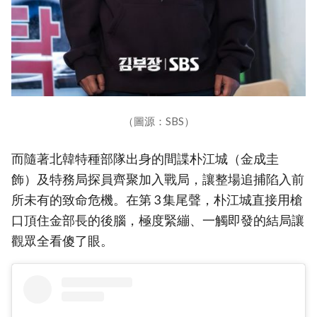
（圖源：SBS）
而隨著北韓特種部隊出身的間諜朴江城（金成圭
飾）及特務局探員齊聚加入戰局，讓整場追捕陷入前
所未有的致命危機。在第 3 集尾聲，朴江城直接用槍
口頂住金部長的後腦，極度緊繃、一觸即發的結局讓
觀眾全看傻了眼。