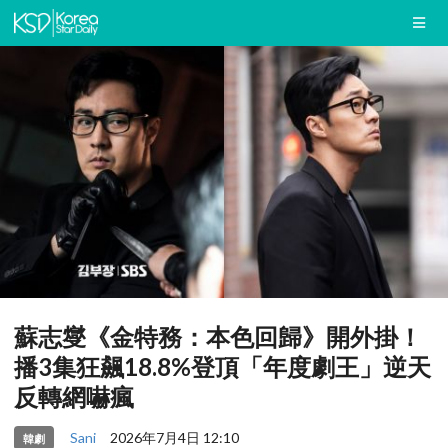
蘇志燮《金特務：本色回歸》開外掛！
播3集狂飆18.8%登頂「年度劇王」逆天
反轉網嚇瘋
Sani
2026年7月4日 12:10
韓劇