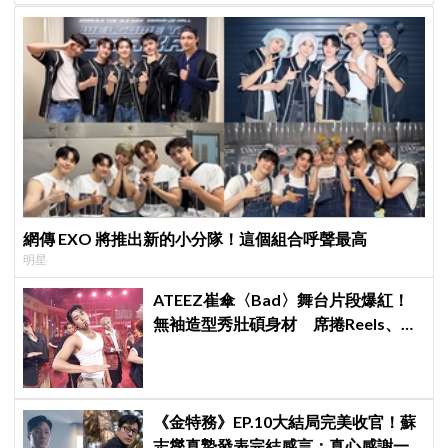
網傳 EXO 將推出新的小分隊！這個組合呼聲最高
明星
ATEEZ崔傘〈Bad〉舞台片段爆紅！
無袖造型秀壯碩身材 席捲Reels、
Shorts演算法
《金特務》EP.10大結局完美收官！蘇
志燮真摯發表完結感言：真心感謝一