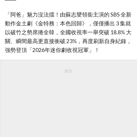
「阿爸」魅力沒法擋！由蘇志燮領銜主演的 SBS 全新
動作金土劇《金特務：本色回歸》，僅僅播出 3 集就
以破竹之勢席捲全韓，全國收視率一舉突破 18.8% 大
關、瞬間最高更直接衝破 23%，再度刷新自身紀錄，
強勢登頂「2026年迷你劇收視冠軍」！
廣告