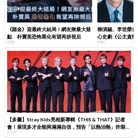
《賭金》迎最終大結局！網友揪最大疑
柳演錫、李世榮首
點 朴寶英恐怖黑化有望再拚視后
心史劇《公主貪戀
韓劇
韓劇
羅密歐與茱麗葉」
【多圖】Stray Kids亮相新專輯《THIS & THAT》記者
會！展現多才全能與滿滿自信，預告「以熱治熱」炸裂夏
KPOP
日音樂圈