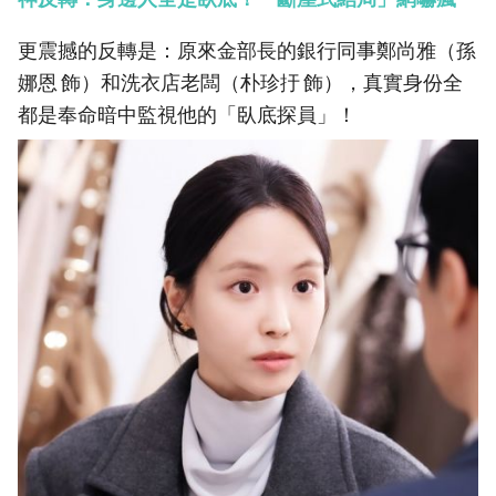
更震撼的反轉是：原來金部長的銀行同事鄭尚雅（孫
娜恩 飾）和洗衣店老闆（朴珍扜 飾），真實身份全
都是奉命暗中監視他的「臥底探員」！