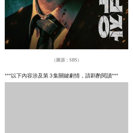
（圖源：SBS）
***以下內容涉及第 3 集關鍵劇情，請斟酌閱讀***