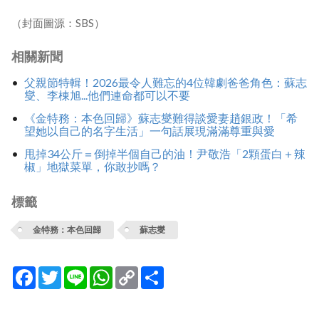
（封面圖源：SBS）
相關新聞
父親節特輯！2026最令人難忘的4位韓劇爸爸角色：蘇志
燮、李棟旭...他們連命都可以不要
《金特務：本色回歸》蘇志燮難得談愛妻趙銀政！「希
望她以自己的名字生活」一句話展現滿滿尊重與愛
甩掉34公斤＝倒掉半個自己的油！尹敬浩「2顆蛋白＋辣
椒」地獄菜單，你敢抄嗎？
標籤
金特務：本色回歸
蘇志燮
Facebook
Twitter
Line
WhatsApp
Copy
分
Link
享