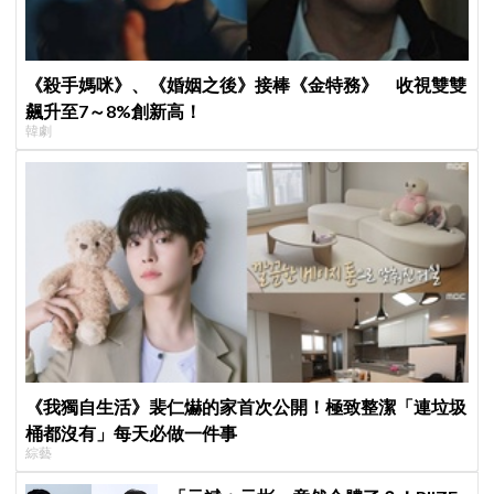
《殺手媽咪》、《婚姻之後》接棒《金特務》 收視雙雙
飆升至7～8%創新高！
韓劇
《我獨自生活》裴仁爀的家首次公開！極致整潔「連垃圾
桶都沒有」每天必做一件事
綜藝