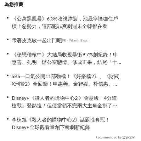
為您推薦
《公寓黑風暴》6.3%收視炸裂，池晟率怪咖住戶
槓上惡勢力，這部犯罪爽劇週末全韓都在看
帶著皮克敏一起出門吧
PR・Pikmin Bloom
《秘戀稽核中》大結局收視暴衝9.7%創紀錄！申
惠善、孔明「辦公室戀情」修成正果，結尾「十
指緊扣」甜到蛀牙
SBS一口氣公開11部強檔！《好搭檔2》、《財閥
X刑警2》全回歸！申惠善、金智媛、朴信惠、金
南佶、李帝勳...陣容太狂了
Disney+《殺人者的購物中心2 》金慧峻「4分鐘
槍戰」登熱搜！但便當領不完兩大主角全掛了⋯
李棟旭《殺人者的購物中心2》話題性奪冠！
Disney+全球觀看量創下韓劇新紀錄
Recommended by