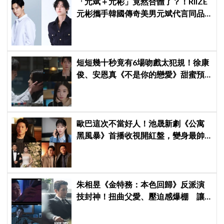
「元斌＋元彬」竟然合體了？！RIIZE
元彬攜手韓國傳奇美男元斌代言同品
牌，韓網瘋喊：兩個帥哥來了！
短短幾十秒竟有6場吻戲太犯規！徐康
俊、安恩真《不是你的戀愛》甜蜜預
告公開，網友直呼：太期待了！
歐巴這次不當好人！池晟新劇《公寓
黑風暴》首播收視開紅盤，變身最帥
討債總裁、豪砸700萬娶「假新娘」當
眾激吻！
朱相昱《金特務：本色回歸》反派演
技封神！扭曲父愛、壓迫感爆棚 讓
觀眾毛骨悚然