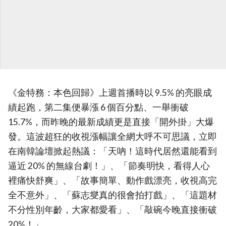
《金特務：本色回歸》上週首播時以 9.5% 的亮眼成
績起跑，第二集便暴漲 6 個百分點、一舉衝破
15.7%，而昨晚的最新成績更是直接「開外掛」大爆
發。這波超狂的收視漲幅讓全網大呼不可思議，立即
在南韓論壇掀起熱議：「天吶！這時代居然還能看到
逼近 20% 的無線台劇！」、「節奏明快，看得人心
裡痛快舒爽」、「故事簡單、動作戲漂亮，收視高完
全不意外」、「蘇志燮真的很會拍打戲」、「這題材
不分性別年齡，大家都愛看」、「敲碗今晚直接衝破
20%！」