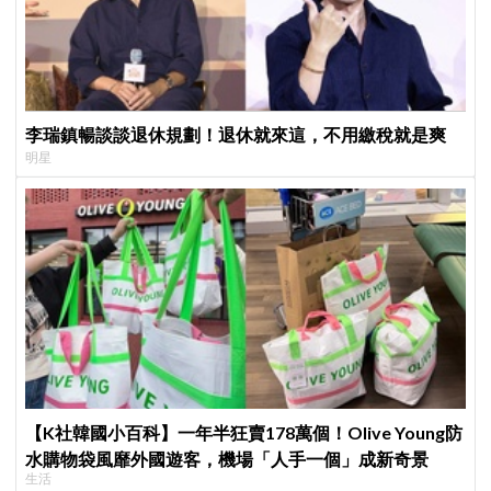
李瑞鎮暢談談退休規劃！退休就來這，不用繳稅就是爽
明星
【K社韓國小百科】一年半狂賣178萬個！Olive Young防
水購物袋風靡外國遊客，機場「人手一個」成新奇景
生活