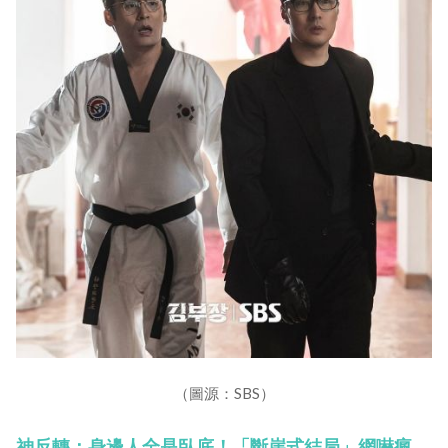
（圖源：SBS）
神反轉：身邊人全是臥底！「斷崖式結局」網嚇瘋