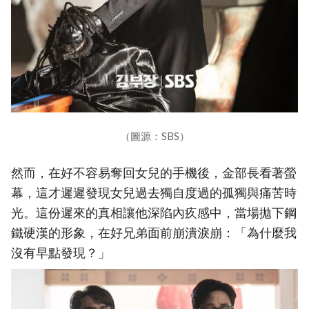
（圖源：SBS）
然而，在好不容易奪回女兒的手機後，金部長看著螢
幕，這才遲遲發現女兒過去獨自度過的孤獨與痛苦時
光。這份遲來的真相讓他深陷內疚感中，當場拋下鋼
鐵硬漢的形象，在好兄弟面前崩潰淚崩：「為什麼我
沒有早點發現？」