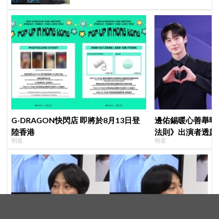
G-DRAGON快閃店 即將於8月13日登
邊佑錫暖心善舉曝
陸香港
法則》出演者透露
明星
明星
患者順利完成治療