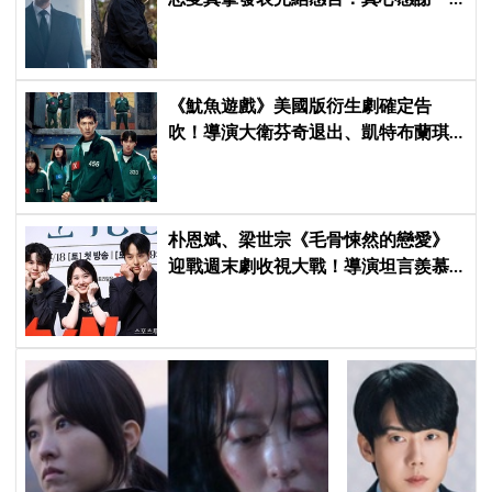
路陪伴我們到最後的觀眾
《魷魚遊戲》美國版衍生劇確定告
吹！導演大衛芬奇退出、凱特布蘭琪
出演傳聞也破局
朴恩斌、梁世宗《毛骨悚然的戀愛》
迎戰週末劇收視大戰！導演坦言羨慕
《金特務》22.3%高收視