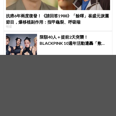
抗癌6年兩度復發！《請回答1988》「餘暉」崔盛元淚灑
節目，爆移植副作用：指甲龜裂、呼吸喘
明星
限額40人＋提前2天突襲！
BLACKPINK 10週年活動遭轟「敷
衍」，YG急證實：4人確定完全體出
席
「李昇基、泰民全都能搞死！」車佳
媛狂言錄音曝光，搬家當天拒退105億
保證金、糾紛再升級
《鐵拳教育》第二季確定啟動，原著
還有「未爆彈」等著拍！金武烈不排
除「打更大」