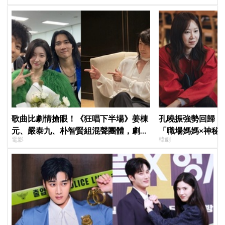
歌曲比劇情搶眼！《狂唱下半場》姜棟
孔曉振強勢回歸！
元、嚴泰九、朴智賢組混聲團體，劇中
「職場媽媽×神秘
電影
韓劇
曲《Love Is》超洗腦
鄭準元展開反差夫