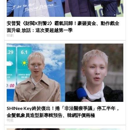
安普賢《財閥X刑警2》霸氣回歸！豪砸資金、動作戲全
面升級 放話：這次要超越第一季
韓劇
SHINee Key終於復出！捲「非法醫療爭議」停工半年，
金髮氣象員造型新專輯預告、韓網評價兩極
明星