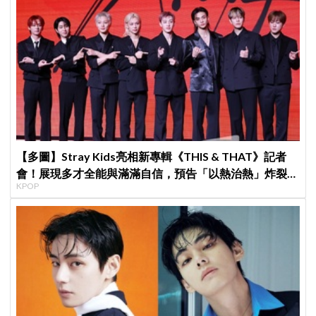
【多圖】Stray Kids亮相新專輯《THIS & THAT》記者
會！展現多才全能與滿滿自信，預告「以熱治熱」炸裂夏
KPOP
日音樂圈