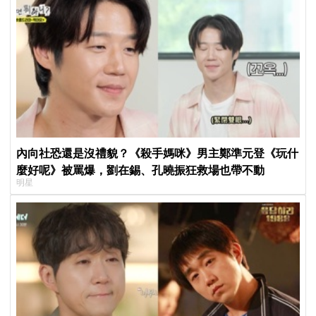
內向社恐還是沒禮貌？《殺手媽咪》男主鄭準元登《玩什
麼好呢》被罵爆，劉在錫、孔曉振狂救場也帶不動
明星