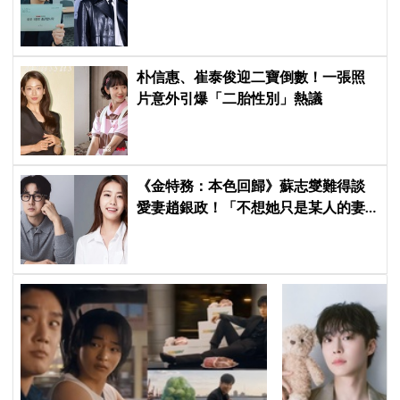
意了
朴信惠、崔泰俊迎二寶倒數！一張照
片意外引爆「二胎性別」熱議
《金特務：本色回歸》蘇志燮難得談
愛妻趙銀政！「不想她只是某人的妻
子」一句話展現滿滿尊重與愛