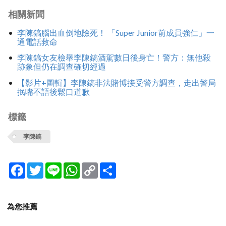
相關新聞
李陳鎬腦出血倒地險死！ 「Super Junior前成員強仁」一
通電話救命
李陳鎬女友檢舉李陳鎬酒駕數日後身亡！警方：無他殺
跡象但仍在調查確切經過
【影片+圖輯】李陳鎬非法賭博接受警方調查，走出警局
抿嘴不語後鬆口道歉
標籤
李陳鎬
Facebook
Twitter
Line
WhatsApp
Copy
分
Link
享
為您推薦