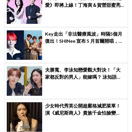
愛》即將上線！丁海寅＆賀營甜蜜亮
相製作發表會，甜蜜CP化學反應引期
待
Key走出「非法醫療風波」時隔5個月
復出！SHINee 宣布 5 月首爾開唱，
[THE INVERT] 挑戰「翻轉」視角重新
出發
夫勝寬、李泳知戀愛觀大對決！「大
家都反對的男人」能嫁嗎？ 泳知語出
驚人讓網全急了：千萬要小心
少女時代秀英公開超嚴格減肥菜單！
演《威尼斯商人》貴族千金怕臉變
圓：天天只吃蛋和鍋巴