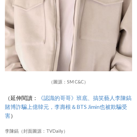
（圖源：SM C&C）
（延伸閱讀：
《認識的哥哥》班底、搞笑藝人李陳鎬
賭博詐騙上億韓元，李壽根＆BTS Jimin也被欺騙受
害
）
李陳鎬（封面圖源：TVDaily）