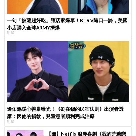
一句「披薩超好吃」讓店家爆單！BTS V隨口一誇，美國
小店湧入全球ARMY擠爆
明星
邊佑錫暖心善舉曝光！《劉在錫的民宿法則》出演者透
露：因他的捐款，兒童患者順利完成治療
明星
【圖】Netflix 浪漫喜劇《我的荒糖戀