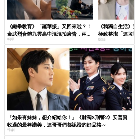
《鐵拳教育》「羅華振」又回來啦？！
《我獨自生活》裴
金武烈合體九雲高中混混拍廣告，兩人
極致整潔「連垃圾
明星
綜藝
嚇壞反應笑翻劇迷：根本番外篇！
一件事
「如果有妹妹，想介紹給你！」《財閥X刑警2》安普賢
收過的最棒讚美，連哥哥們都認證的好品格～
韓劇