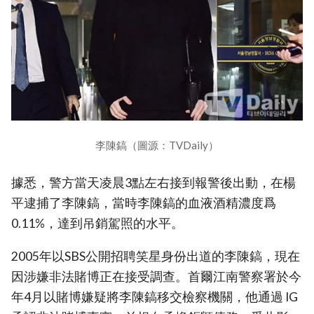
李陳鎬（圖源：TVDaily）
據悉，警方當天凌晨3點左右接到報警後出動，在楊
平逮捕了李陳鎬，當時李陳鎬的血液酒精濃度爲
0.11%，達到吊銷駕照的水平。
2005年以SBS公開招聘笑星身份出道的李陳鎬，現在
因涉嫌非法賭博正在接受調查。首爾江南警察署於今
年4月以賭博嫌疑將李陳鎬移交檢察機關，他通過 IG