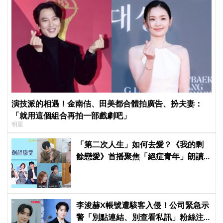
演技派的相遇！金南佶、田美都合體拍廣告、扮夫妻：
「就用這個組合再拍一部戲劇吧」
明星
「第二次人生」如何去愛？《我的剩
餘戀愛》首播聚焦「絕症青年」朗讀
日記全場淚崩，初見面竟「撞見舊
識」！
李浚赫X帳號遭駭客入侵！公司緊急示
警「別點連結、別查看私訊」粉絲注