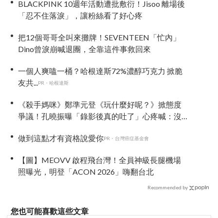
BLACKPINK 10週年活動遭批敷衍！Jisoo 離場後
「忍不住落淚」，讓粉絲看了好心疼
把12個哥哥全叫來攤牌！SEVENTEEN「忙內」
Dino曾淚崩喊退團，全靠這件事救回來
一個人爽嗑一桶？哈根達斯72%濃醇巧克力 掀脆
友共...
PR・哈根達斯
《殺手媽咪》鄭準元登《玩什麼好呢？》掀態度
爭議！孔曉振曝「錄影後真的吐了」心疼喊：沒
能救你
做到這點才有資格說愛你
PR・台灣癌症基金會
【圖】MEOVV 啟程飛台灣！全員神級長腿機場
照曝光，明登「ACON 2026」嗨翻台北
Recommended by
您也可能喜歡這些文章