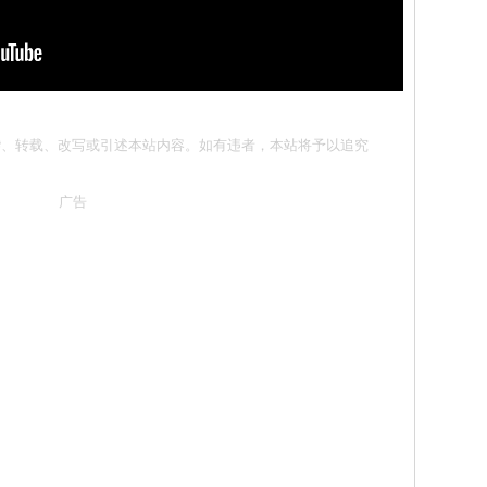
请勿抄袭、转载、改写或引述本站内容。如有违者，本站将予以追究
广告