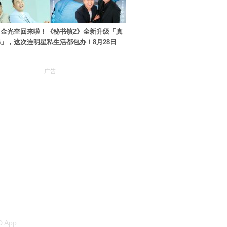
金光奎回来啦！《秘书镇2》全新升级「真
」，这次连明星私生活都包办！8月28日
广告
 App