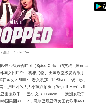
（图源： Apple TV+）
括辣妹合唱团（Spice Girls）的艾玛（Emma
B）和韩国女团ITZY，梅根尤物、美国殿堂级灵魂歌手
e）和韩国女团Billlie，恶女凯莎（Ke$ha）、饶舌歌手
国演唱团体大人小孩双拍档（Boyz II Men）和
亚雷鬼歌手J・巴尔文（J Balvin）、澳洲女歌手
ue）和韩国男团ATEEZ，阿尔巴尼亚裔美国女歌手Ava