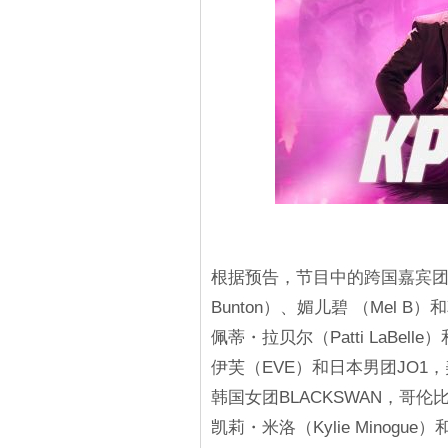
根据预告，节目中的跨国嘉宾团队包
Bunton）、媚儿碧 （Mel 
佩蒂・拉贝尔（Patti LaBell
伊芙（EVE）和日本男团JO1，美
韩国女团BLACKSWAN，哥伦比
凯莉・米洛（Kylie Minog