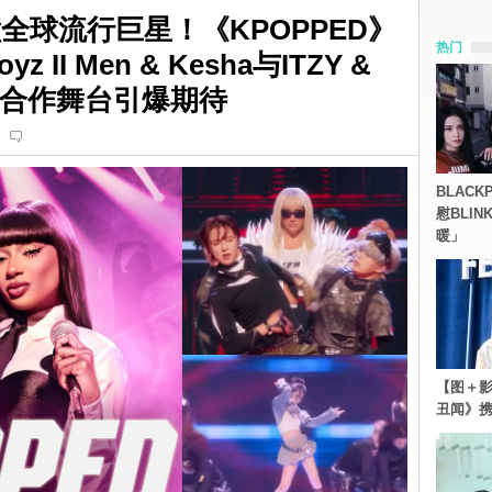
撞全球流行巨星！《KPOPPED》
热门
 II Men & Kesha与ITZY &
ie等，合作舞台引爆期待
i
BLACK
慰BLI
暖」
【图＋影
丑闻》携