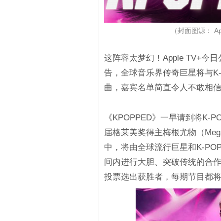
（封面图源： App
这阵容太梦幻！Apple TV+
告，全球音乐界传奇巨星将与K
曲，嘉宾名单简直令人不敢相
《KPOPPED》一早请到将K-
届格莱美奖得主梅根尤物（Megan 
中，将由全球流行巨星和K-P
间内进行大胆、突破传统的合作
投票选出获胜者，每期节目都