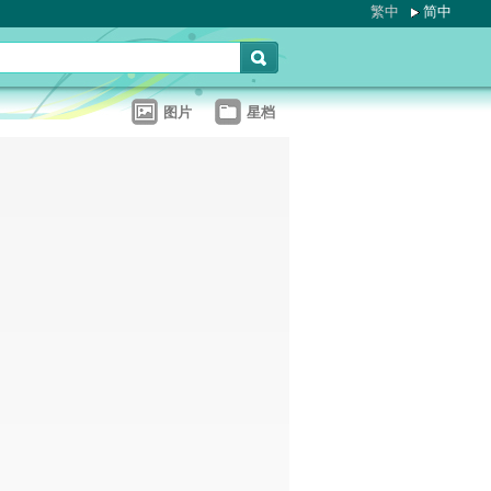
繁中
简中
图片
星档