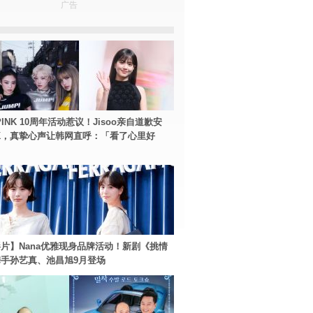
广告
PINK 10周年活动惹议！Jisoo亲自道歉安
NK，真挚心声让韩网直呼：「看了心里好
片】Nana优雅现身品牌活动！新剧《挑情
手孙艺真、池昌旭9月登场