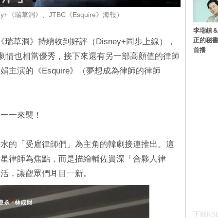
y+《瑞草洞》、JTBC《Esquire》海報）
李瑞鎮＆
正的秘書
《瑞草洞》持續收到好評（Disney+同步上線），
首播
劇情也相當優秀，接下來還有另一部高顏值的律師
主演的《Esquire》（夢想成為律師的律師
」一一來襲！
薪水的「受雇律師們」為主角的韓劇接連推出。這
明星律師為焦點，而是描繪輔佐資深「合夥人律
生活，讓觀眾們耳目一新。
下載KSD