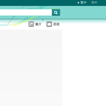
繁中
简中
圖片
星檔