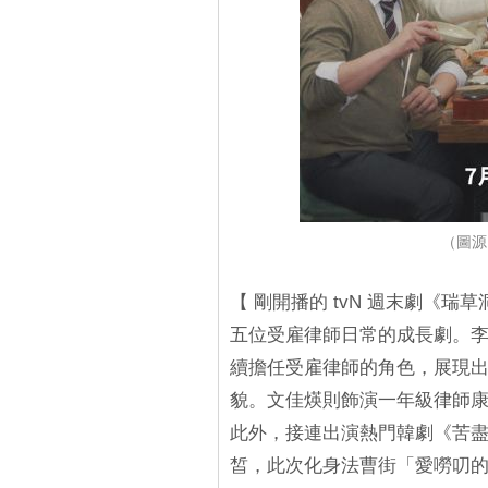
（圖源
【 剛開播的 tvN 週末劇《
五位受雇律師日常的成長劇。李
續擔任受雇律師的角色，展現
貌。文佳煐則飾演一年級律師
此外，接連出演熱門韓劇《苦
皙，此次化身法曹街「愛嘮叨