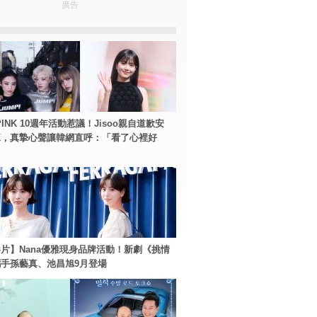
廣告
PINK 10週年活動惹議！Jisoo親自道歉安
NK，真摯心聲讓韓網直呼：「看了心裡好
片】Nana優雅現身品牌活動！新劇《挑情
手孫藝真、池昌旭9月登場