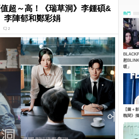
師顏值超～高！《瑞草洞》李鍾碩&
熱門
re》李陣郁和鄭彩娟
2
BLACK
慰BLI
暖」
【圖＋影
醜聞》攜