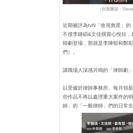
（封面圖源：Disne
近期被評為tvN「收視救星」的
不僅李鍾碩&文佳煐賞心悅目，
韓劇登場，那就是李陣郁和鄭彩娟
們）。
讓職場人深感共鳴的「律師劇
以受僱於律師事務所、每月領
些作品不再以處理重大案件的
師」的「一般律師」們的日常