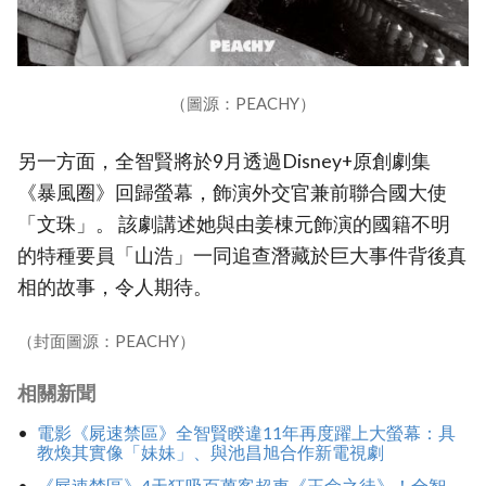
（圖源：PEACHY）
另一方面，全智賢將於9月透過Disney+原創劇集
《暴風圈》回歸螢幕，飾演外交官兼前聯合國大使
「文珠」。 該劇講述她與由姜棟元飾演的國籍不明
的特種要員「山浩」一同追查潛藏於巨大事件背後真
相的故事，令人期待。
（封面圖源：PEACHY）
相關新聞
電影《屍速禁區》全智賢睽違11年再度躍上大螢幕：具
教煥其實像「妹妹」、與池昌旭合作新電視劇
《屍速禁區》4天狂吸百萬客超車《王命之徒》！全智