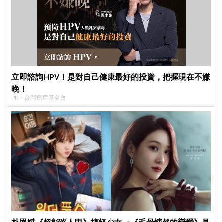
立即諮詢HPV！是對自己健康最好的投資，把握現在不嫌
晚！
PR・台灣癌症基金會
朴恩斌《超能路人甲》搞怪少女→《毛骨悚然的戀愛》見