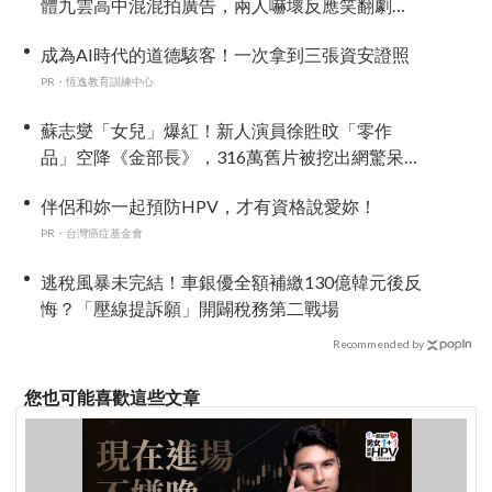
體九雲高中混混拍廣告，兩人嚇壞反應笑翻劇
迷：根本番外篇！
成為AI時代的道德駭客！一次拿到三張資安證照
PR・恆逸教育訓練中心
蘇志燮「女兒」爆紅！新人演員徐貹旼「零作
品」空降《金部長》，316萬舊片被挖出網驚呆：
星味藏不住！
伴侶和妳一起預防HPV，才有資格說愛妳！
PR・台灣癌症基金會
逃稅風暴未完結！車銀優全額補繳130億韓元後反
悔？「壓線提訴願」開闢稅務第二戰場
Recommended by
您也可能喜歡這些文章