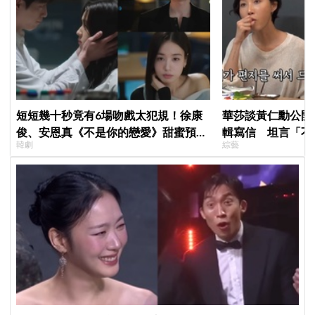
短短幾十秒竟有6場吻戲太犯規！徐康
華莎談黃仁勳公開
俊、安恩真《不是你的戀愛》甜蜜預告
輯寫信 坦言「不
韓劇
綜藝
公開，網友直呼：太期待了！
來」