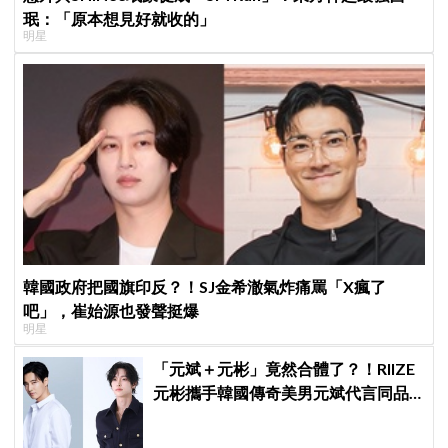
珉：「原本想見好就收的」
明星
韓國政府把國旗印反？！SJ金希澈氣炸痛罵「X瘋了
吧」，崔始源也發聲挺爆
明星
「元斌＋元彬」竟然合體了？！RIIZE
元彬攜手韓國傳奇美男元斌代言同品
牌，韓網瘋喊：兩個帥哥來了！