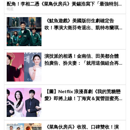
配角！李相二憑《菜鳥伙房兵》黃錫浩寫下「最強特別出
明星
演」傳奇
《魷魚遊戲》美國版衍生劇確定告
吹！導演大衛芬奇退出、凱特布蘭琪
出演傳聞也破局
演技派的相遇！金南佶、田美都合體
拍廣告、扮夫妻：「就用這個組合再
拍一部戲劇吧」
【圖】Netflix 浪漫喜劇《我的荒糖戀
愛》即將上線！丁海寅＆賀營甜蜜亮
相製作發表會，甜蜜CP化學反應引期
待
《菜鳥伙房兵》收視、口碑雙收！演