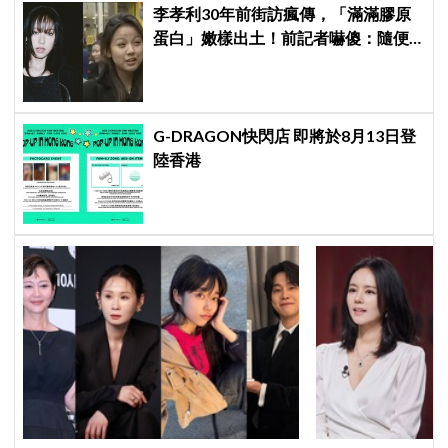
李孝利30年前街訪瘋傳，「滿滿膠原
蛋白」嫩樣出土！前記者嚇傻：隨便
選到傳奇
G-DRAGON快閃店 即將於8月13日登
陸香港