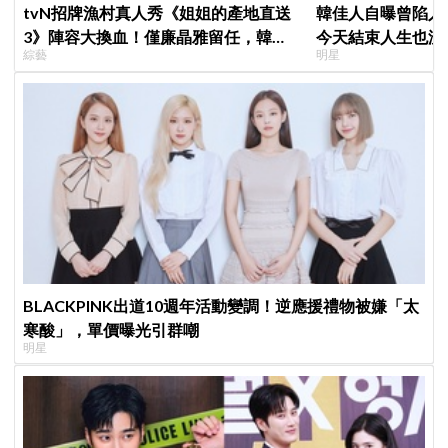
tvN招牌漁村真人秀《姐姐的產地直送
韓佳人自曝曾陷入
3》陣容大換血！僅廉晶雅留任，韓媒
今天結束人生也沒
綜藝
明星
曝新成員為金善映、盧允瑞、姜有皙
YouTube重拾生
BLACKPINK出道10週年活動變調！逆應援禮物被嫌「太
寒酸」，單價曝光引群嘲
明星