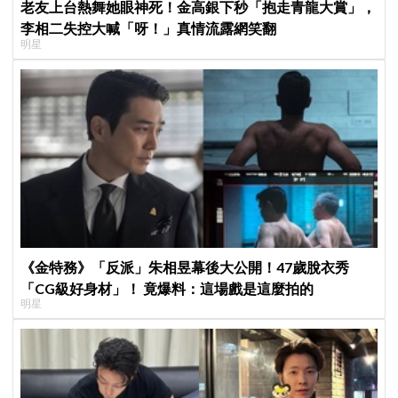
老友上台熱舞她眼神死！金高銀下秒「抱走青龍大賞」，
李相二失控大喊「呀！」真情流露網笑翻
明星
《金特務》「反派」朱相昱幕後大公開！47歲脫衣秀
「CG級好身材」！ 竟爆料：這場戲是這麼拍的
明星