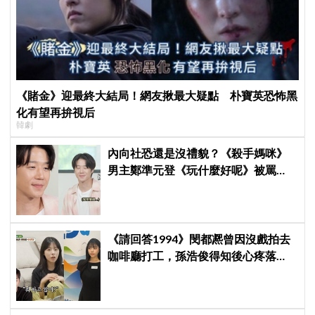
《賭金》迎最終大結局！網友揪最大疑點 朴寶英恐怖黑
化有望再拚視后
韓劇
內向社恐還是沒禮貌？《殺手媽咪》
男主鄭準元登《玩什麼好呢》被罵
爆，劉在錫、孔曉振狂救場也帶不動
《請回答1994》閔都凞曾因沒戲拍去
咖啡廳打工，孫浩俊得知後心疼落
淚：「你為什麼需要打工？」