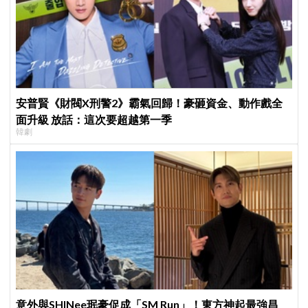
安普賢《財閥X刑警2》霸氣回歸！豪砸資金、動作戲全
面升級 放話：這次要超越第一季
韓劇
意外與SHINee珉豪促成「SM Run」！東方神起最強昌