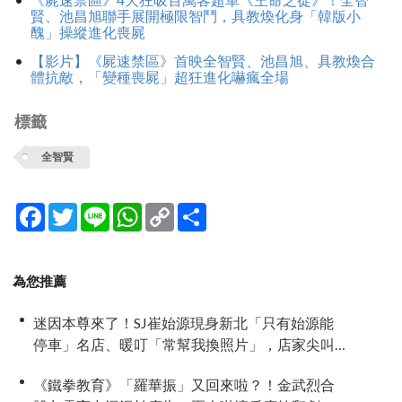
賢、池昌旭聯手展開極限智鬥，具教煥化身「韓版小
醜」操縱進化喪屍
【影片】《屍速禁區》首映全智賢、池昌旭、具教煥合
體抗敵，「變種喪屍」超狂進化嚇瘋全場
標籤
全智賢
Facebook
Twitter
Line
WhatsApp
Copy
分
Link
享
為您推薦
迷因本尊來了！SJ崔始源現身新北「只有始源能
停車」名店、暖叮「常幫我換照片」，店家尖叫
合照網笑翻：這輩子不能脫粉了
《鐵拳教育》「羅華振」又回來啦？！金武烈合