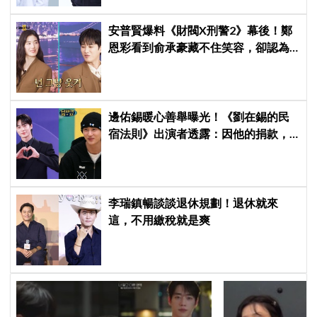
安普賢爆料《財閥X刑警2》幕後！鄭
恩彩看到俞承豪藏不住笑容，卻認為
安普賢只是「搞笑男」
邊佑錫暖心善舉曝光！《劉在錫的民
宿法則》出演者透露：因他的捐款，
兒童患者順利完成治療
李瑞鎮暢談談退休規劃！退休就來
這，不用繳稅就是爽