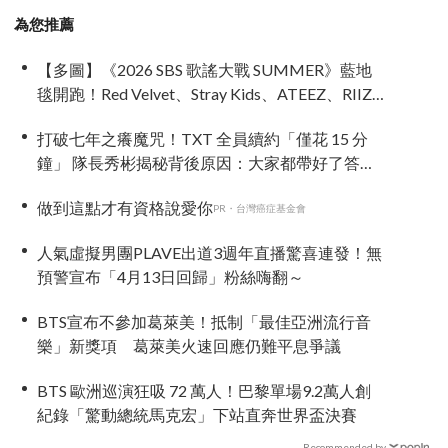
為您推薦
【多圖】《2026 SBS 歌謠大戰 SUMMER》藍地
毯開跑！Red Velvet、Stray Kids、ATEEZ、RIIZE
等愛豆登場
打破七年之癢魔咒！TXT 全員續約「僅花 15 分
鐘」 隊長秀彬揭秘背後原因：大家都帶好了答
案！
做到這點才有資格說愛你
PR・台灣癌症基金會
人氣虛擬男團PLAVE出道3週年直播驚喜連發！無
預警宣布「4月13日回歸」粉絲嗨翻～
BTS宣布不參加葛萊美！抵制「最佳亞洲流行音
樂」新獎項 葛萊美火速回應仍難平息爭議
BTS 歐洲巡演狂吸 72 萬人！巴黎單場9.2萬人創
紀錄「驚動總統馬克宏」下站直奔世界盃決賽
Recommended by