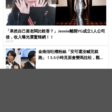
「果然自己當老闆比較香？」Jennie離開YG成立1人公司
後，收入曝光震驚韓網！！
KPOP
金南佶吐槽粉絲「安可還沒喊完就
跑」！5.5小時見面會變馬拉松，觀眾
崩潰：以為完場竟還有「第三部」？
蘇志燮「女兒」爆紅！新人演員徐貹
旼「零作品」空降《金部長》，316萬
舊片被挖出網驚呆：星味藏不住！