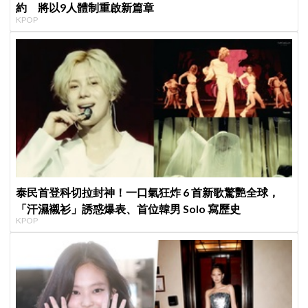
約 將以9人體制重啟新篇章
KPOP
泰民首登科切拉封神！一口氣狂炸 6 首新歌驚艷全球，
「汗濕襯衫」誘惑爆表、首位韓男 Solo 寫歷史
KPOP