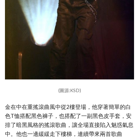
(圖源:KSD)
金在中在重搖滾曲風中從2樓登場，他穿著簡單的白
色T恤搭配黑色褲子，也搭配了一副黑色皮手套，安
排了暗黑風格的搖滾歌曲，讓全場直接陷入魅惑氣息
中。他也一邊緩緩走下樓梯，連續帶來兩首歌曲