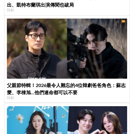
出、凱特布蘭琪出演傳聞也破局
韓劇
父親節特輯！2026最令人難忘的4位韓劇爸爸角色：蘇志
燮、李棟旭...他們連命都可以不要
韓劇