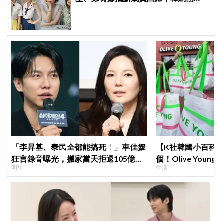
議：非要選新成員嗎？
「李昇基、泰民全都能搞死！」車佳媛
【K社韓國小百科】
狂言錄音曝光，搬家當天拒退105億保
個！Olive Yo
明星
生活
證金、糾紛再升級
遊客，機場「人手