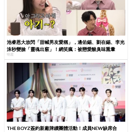
池睿恩大放閃「甜喊男友愛稱」，邊佑錫、劉在錫、李光
洙秒變臉「靈魂出竅」！網笑瘋：被戀愛酸臭味熏暈
明星
THE BOYZ簽約新廠牌續團體活動！成員NEW缺席合