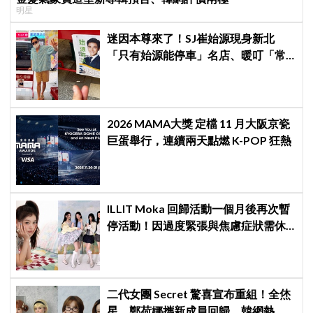
明星
迷因本尊來了！SJ崔始源現身新北
「只有始源能停車」名店、暖叮「常
幫我換照片」，店家尖叫合照網笑
翻：這輩子不能脫粉了
2026 MAMA大獎 定檔 11 月大阪京瓷
巨蛋舉行，連續兩天點燃 K-POP 狂熱
ILLIT Moka 回歸活動一個月後再次暫
停活動！因過度緊張與焦慮症狀需休
養，公司：將全力支持恢復健康
二代女團 Secret 驚喜宣布重組！全烋
星、鄭荷娜攜新成員回歸，韓網熱