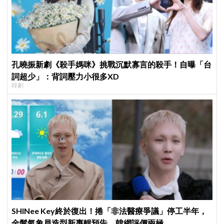
孔曉振新劇《殺手媽咪》挑戰沉默寡言的殺手！自曝「台
詞超少」：背詞壓力小很多XD
韓劇
SHINee Key終於復出！捲「非法醫療爭議」停工半年，
金髮氣象員造型新專輯預告、韓網評價兩極