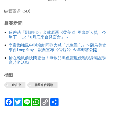
(封面圖源:KSD)
相關新聞
反差萌「馴鹿PD」金載原憑《柔美3》勇奪新人獎！今
曝下一步:「8月底來台見面會」～
李帝勳強風中與粉絲同歡大喊「此生難忘」〜願為美食
來台Long Stay，親自宣布《信號2》今年即將公開
搶在颱風前快閃登台！申敏兒黑色禮服優雅現身精品珠
寶時尚活動
標籤
金在中
韓星來台活動
Facebook
Twitter
Line
WhatsApp
Copy
分
Link
享