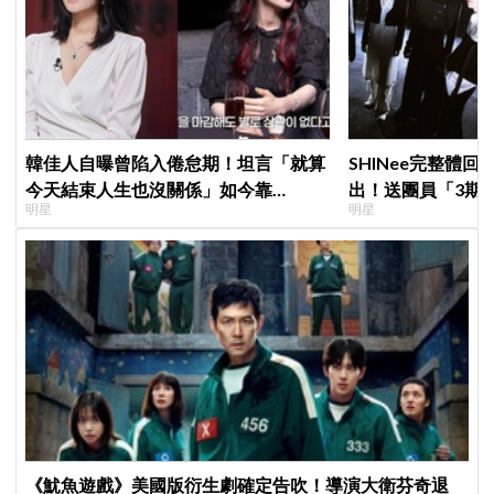
韓佳人自曝曾陷入倦怠期！坦言「就算
SHINee完整體回
今天結束人生也沒關係」如今靠
出！送團員「3期
明星
明星
YouTube重拾生活樂趣
物，不忘留一份給
《魷魚遊戲》美國版衍生劇確定告吹！導演大衛芬奇退