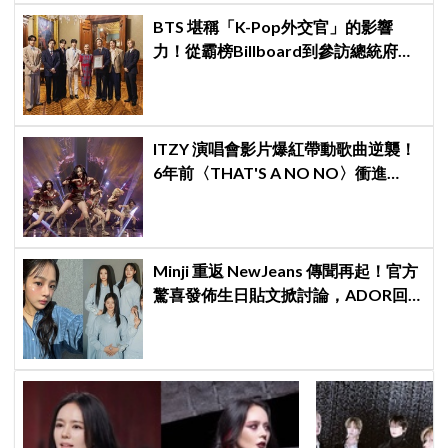
BTS 堪稱「K-Pop外交官」的影響
力！從霸榜Billboard到參訪總統府，
5萬人擠爆廣場迎接
ITZY 演唱會影片爆紅帶動歌曲逆襲！
6年前〈THAT'S A NO NO〉衝進
Melon音源榜、突破600萬觀看
Minji 重返 NewJeans 傳聞再起！官方
驚喜發佈生日貼文掀討論，ADOR回
應「正持續協商中」