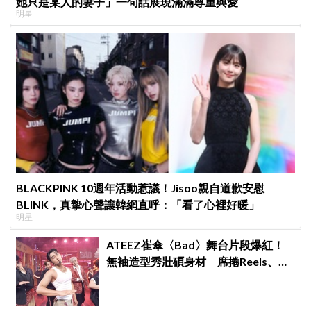
她只是某人的妻子」一句話展現滿滿尊重與愛
明星
BLACKPINK 10週年活動惹議！Jisoo親自道歉安慰
BLINK，真摯心聲讓韓網直呼：「看了心裡好暖」
明星
ATEEZ崔傘〈Bad〉舞台片段爆紅！
無袖造型秀壯碩身材 席捲Reels、
Shorts演算法