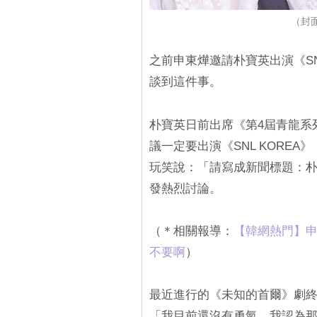
（封面
之前申東燁邀請朴寶英出演《SN
談到這件事。
朴寶英日前出席《第4屆青龍系
議一定要出演《SNL KORE
玩笑說：「請寫成新聞標題：朴寶
發熱烈討論。
（＊相關報導：
【韓網熱門】申東
不要啊
）
最近進行的《未知的首爾》劇終採
「我目前還沒有勇氣，我認為