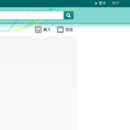
繁中
简中
圖片
星檔