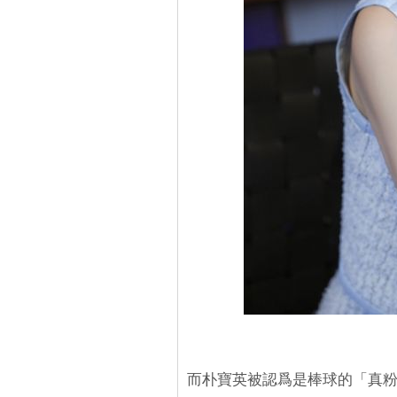
而朴寶英被認爲是棒球的「真