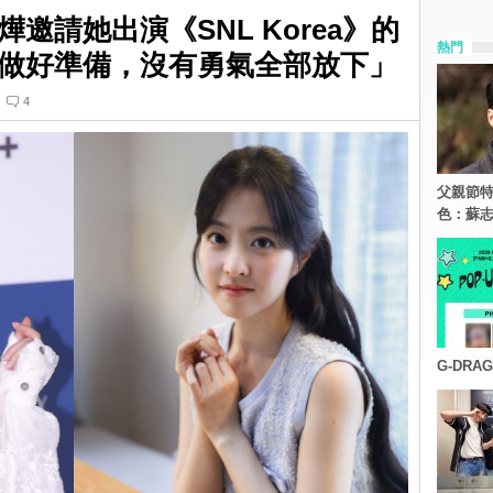
邀請她出演《SNL Korea》的
熱門
做好準備，沒有勇氣全部放下」
4
父親節特
色：蘇志
G-DR