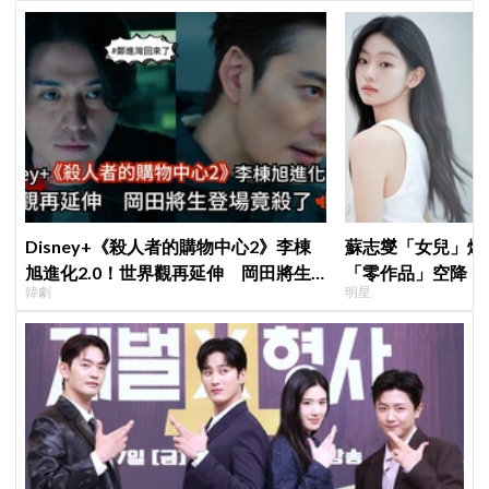
Disney+《殺人者的購物中心2》李棟
蘇志燮「女兒」爆
旭進化2.0！世界觀再延伸 岡田將生
「零作品」空降《
韓劇
明星
登場竟殺了「他」
片被挖出網驚呆：