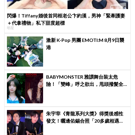
閃爆！Tiffany婚後首同框老公卞約漢，男神「緊牽護妻
＋代拿禮物」私下甜度超標
明星
激新 K-Pop 男團 EMOTI:M 8月9日襲
港
BABYMONSTER 雅譞舞台裝太危
險！「雙峰」呼之欲出，甩頭撥髮全
是護胸小動作！網：造型師出來謝罪
朱宇宰《青龍系列大獎》得獎後感性
發文！曬邊佑錫合照「20多歲相遇，
如今一起站上頒獎舞台」