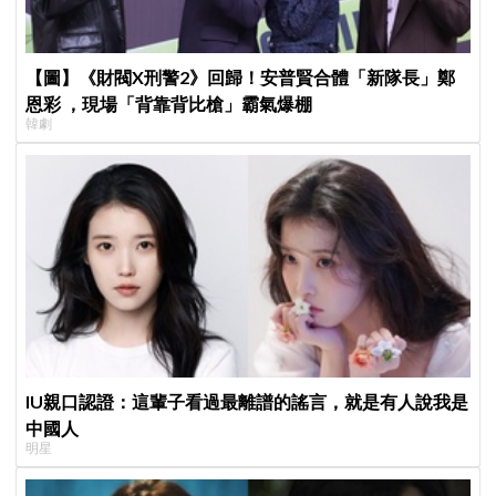
【圖】《財閥X刑警2》回歸！安普賢合體「新隊長」鄭
恩彩 ，現場「背靠背比槍」霸氣爆棚
韓劇
IU親口認證：這輩子看過最離譜的謠言，就是有人說我是
中國人
明星