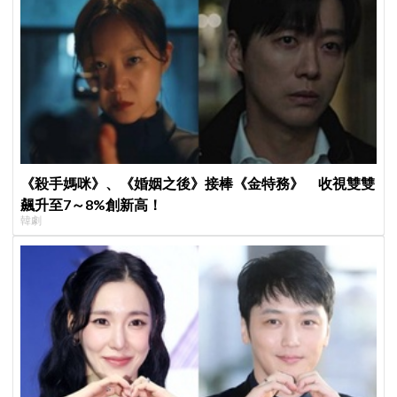
《殺手媽咪》、《婚姻之後》接棒《金特務》 收視雙雙
飆升至7～8%創新高！
韓劇