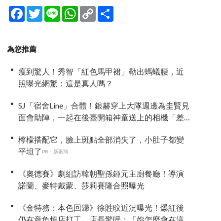
Facebook
Twitter
Line
WhatsApp
Copy
分
Link
享
為您推薦
瘦到驚人！秀智「紅色馬甲裙」勒出螞蟻腰，近
照曝光網驚：這是真人嗎？
SJ「宿舍Line」合體！銀赫穿上大隊週邊為圭賢見
面會助陣，一起在後臺開箱神童送上的相機「差
點閃瞎眼」
檸檬搭配它，臉上斑點全部消失了，小肚子都變
平坦了
PR・新素簡
《奧德賽》劇組訪韓朝聖孫鍾元主廚餐廳！導演
諾蘭、麥特戴蒙、莎莉賽隆合照曝光
《金特務：本色回歸》徐貹旼近況曝光！爆紅後
仍在章魚燒店打工，店長驚呼：「妳怎麼會在這