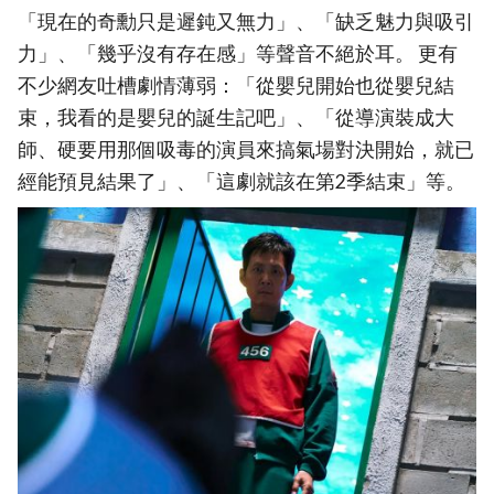
「現在的奇勳只是遲鈍又無力」、「缺乏魅力與吸引
力」、「幾乎沒有存在感」等聲音不絕於耳。 更有
不少網友吐槽劇情薄弱：「從嬰兒開始也從嬰兒結
束，我看的是嬰兒的誕生記吧」、「從導演裝成大
師、硬要用那個吸毒的演員來搞氣場對決開始，就已
經能預見結果了」、「這劇就該在第2季結束」等。