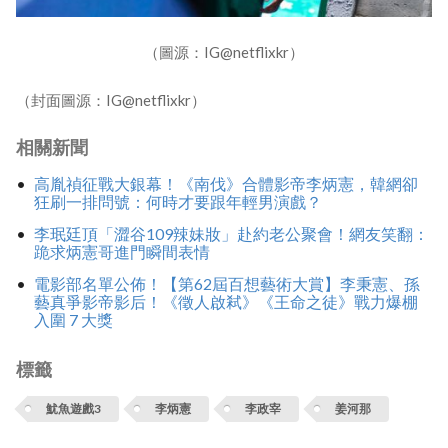
（圖源：IG@netflixkr）
（封面圖源：IG@netflixkr）
相關新聞
高胤禎征戰大銀幕！《南伐》合體影帝李炳憲，韓網卻
狂刷一排問號：何時才要跟年輕男演戲？
李珉廷頂「澀谷109辣妹妝」赴約老公聚會！網友笑翻：
跪求炳憲哥進門瞬間表情
電影部名單公佈！【第62屆百想藝術大賞】李秉憲、孫
藝真爭影帝影后！《徵人啟弒》《王命之徒》戰力爆棚
入圍 7 大獎
標籤
魷魚遊戲3
李炳憲
李政宰
姜河那