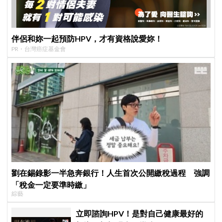
伴侶和妳一起預防HPV，才有資格說愛妳！
PR・台灣癌症基金會
劉在錫錄影一半急奔銀行！人生首次公開繳稅過程 強調
「稅金一定要準時繳」
綜藝
立即諮詢HPV！是對自己健康最好的