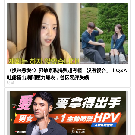
《換乘戀愛4》郭敏京親揭與趙有植「沒有復合」！Q&A
吐露播出期間壓力爆表，曾因惡評失眠
明星