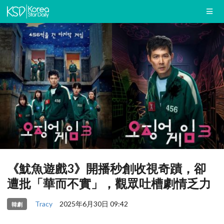
《魷魚遊戲3》開播秒創收視奇蹟，卻
遭批「華而不實」，觀眾吐槽劇情乏力
Tracy
2025年6月30日 09:42
韓劇