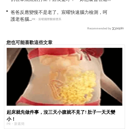
裡？」
爸爸反應變慢不是老了。宸曜快速腦力檢測，呵
護老爸腦...
PR・宸曜國際醫療體系
Recommended by
您也可能喜歡這些文章
起床就先做件事，沒三天小腹就不見了! 肚子一天天變
小！
PR・新素簡