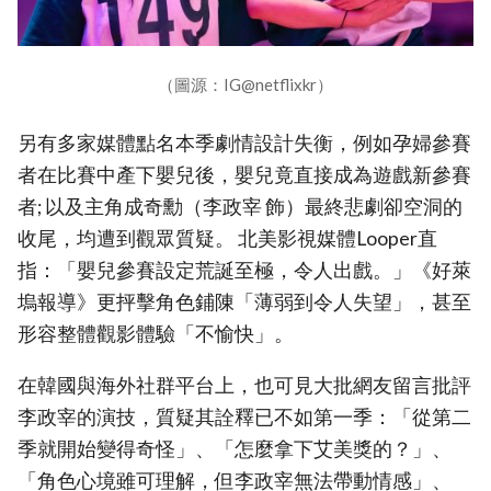
（圖源：IG@netflixkr）
另有多家媒體點名本季劇情設計失衡，例如孕婦參賽
者在比賽中產下嬰兒後，嬰兒竟直接成為遊戲新參賽
者; 以及主角成奇勳（李政宰 飾）最終悲劇卻空洞的
收尾，均遭到觀眾質疑。 北美影視媒體Looper直
指：「嬰兒參賽設定荒誕至極，令人出戲。」《好萊
塢報導》更抨擊角色鋪陳「薄弱到令人失望」，甚至
形容整體觀影體驗「不愉快」。
在韓國與海外社群平台上，也可見大批網友留言批評
李政宰的演技，質疑其詮釋已不如第一季：「從第二
季就開始變得奇怪」、「怎麼拿下艾美獎的？」、
「角色心境雖可理解，但李政宰無法帶動情感」、