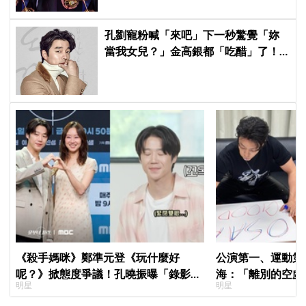
孔劉寵粉喊「來吧」下一秒驚覺「妳
當我女兒？」金高銀都「吃醋」了！
《鬼怪》合體笑歪全場
《殺手媽咪》鄭準元登《玩什麼好
公演第一、運動第二！S
呢？》掀態度爭議！孔曉振曝「錄影後
海：「離別的空虛
明星
明星
真的吐了」心疼喊：沒能救你
見」