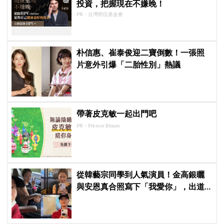
投資，把握現在不嫌晚！
PR・台灣癌症基金會
朴信惠、崔泰俊迎二寶倒數！一張照
片意外引爆「二胎性別」熱議
帶著皮克敏一起出門吧
PR・Pikmin Bloom
從韓藝宗同學到人氣演員！金高銀曬
與安恩真合照寫下「我愛你」，出道
前結下的10年友情至今依舊深厚