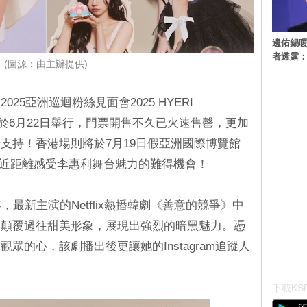
邊佑錫
者透露
(圖源：由主辦提供)
25亞洲巡迴粉絲見面會2025 HYERI
於6月22日舉行，門票開售不久已火速售罄，更加
支持！香港場則將於7月19日假亞洲國際博覽館
有機會近距離感受李惠利舞台魅力的難得機會！
週年，最新主演的Netflix熱播韓劇《善意的競爭》中
，顛覆過往甜美形象，展現出強烈的暗黑魅力。憑
眾的心，該劇播出後更讓她的Instagram追蹤人
下載KSD