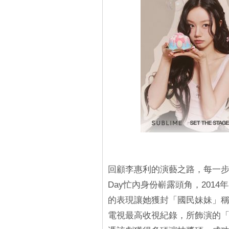
回顧李惠利的演藝之路，每一步都見
Day忙內身份嶄露頭角，201
的表現讓她獲封「國民妹妹」稱號
電視最高收視紀錄，所飾演的