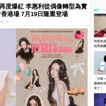
再度爆紅 李惠利從偶像轉型為實
熱門
香港場 7月19日隆重登場
ncy
秀英首度
犯罪集
「元斌＋
國傳奇
來了！