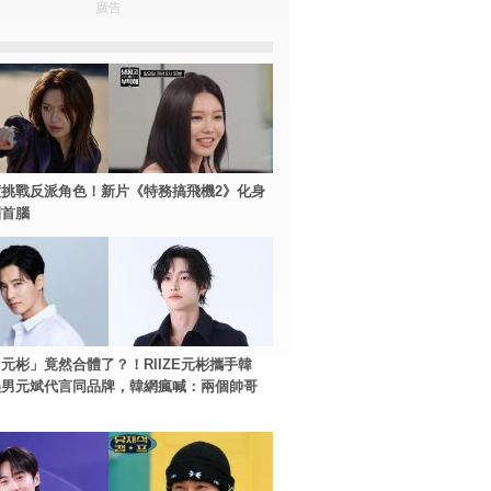
廣告
挑戰反派角色！新片《特務搞飛機2》化身
團首腦
元彬」竟然合體了？！RIIZE元彬攜手韓
美男元斌代言同品牌，韓網瘋喊：兩個帥哥