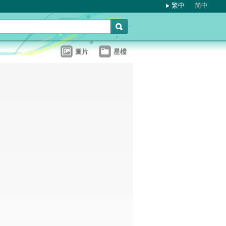
繁中
简中
圖片
星檔