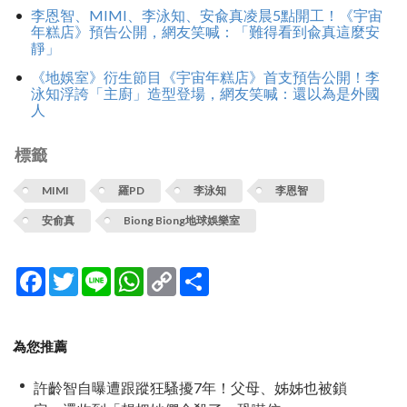
李恩智、MIMI、李泳知、安兪真凌晨5點開工！《宇宙
年糕店》預告公開，網友笑喊：「難得看到兪真這麼安
靜」
《地娛室》衍生節目《宇宙年糕店》首支預告公開！李
泳知浮誇「主廚」造型登場，網友笑喊：還以為是外國
人
標籤
MIMI
羅PD
李泳知
李恩智
安俞真
Biong Biong地球娛樂室
Facebook
Twitter
Line
WhatsApp
Copy
分
Link
享
為您推薦
許齡智自曝遭跟蹤狂騷擾7年！父母、姊姊也被鎖