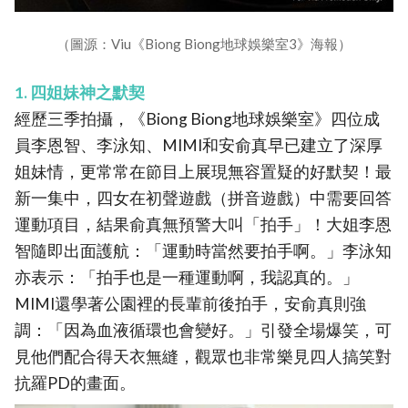
（圖源：Viu《Biong Biong地球娛樂室3》海報）
1. 四姐妹神之默契
經歷三季拍攝，《Biong Biong地球娛樂室》四位成
員李恩智、李泳知、MIMI和安俞真早已建立了深厚
姐妹情，更常常在節目上展現無容置疑的好默契！最
新一集中，四女在初聲遊戲（拼音遊戲）中需要回答
運動項目，結果俞真無預警大叫「拍手」！大姐李恩
智隨即出面護航：「運動時當然要拍手啊。」李泳知
亦表示：「拍手也是一種運動啊，我認真的。」
MIMI還學著公園裡的長輩前後拍手，安俞真則強
調：「因為血液循環也會變好。」引發全場爆笑，可
見他們配合得天衣無縫，觀眾也非常樂見四人搞笑對
抗羅PD的畫面。