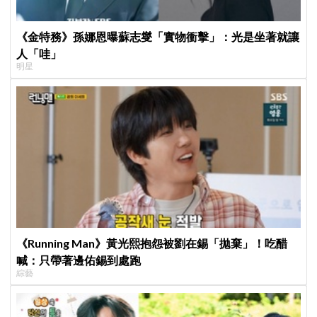
《金特務》孫娜恩曝蘇志燮「實物衝擊」：光是坐著就讓
人「哇」
明星
《Running Man》黃光熙抱怨被劉在錫「拋棄」！吃醋
喊：只帶著邊佑錫到處跑
綜藝