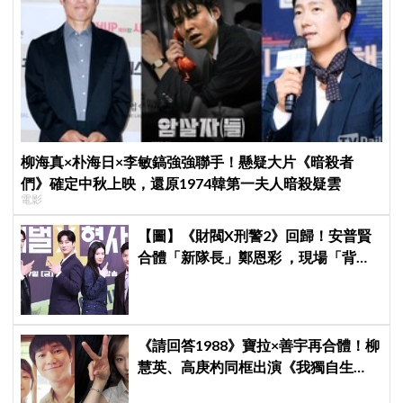
柳海真×朴海日×李敏鎬強強聯手！懸疑大片《暗殺者
們》確定中秋上映，還原1974韓第一夫人暗殺疑雲
電影
【圖】《財閥X刑警2》回歸！安普賢
合體「新隊長」鄭恩彩 ，現場「背靠
背比槍」霸氣爆棚
《請回答1988》寶拉×善宇再合體！柳
慧英、高庚杓同框出演《我獨自生
活》，戲裡夫妻戲外也有特別緣分