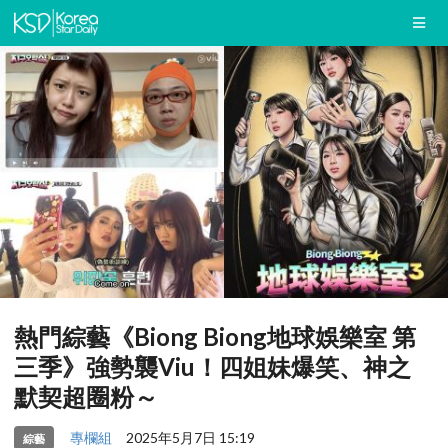
熱門綜藝《Biong Biong地球娛樂室 第
三季》強勢襲Viu！四姐妹爆笑、神之
默契超圈粉～
專欄組
2025年5月7日 15:19
綜藝