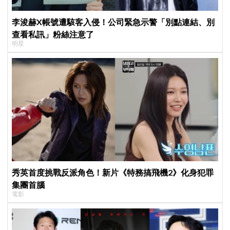
李浚赫X帳號遭駭客入侵！公司緊急示警「別點連結、別
查看私訊」粉絲注意了
明星
秀英首度挑戰反派角色！新片《特務搞飛機2》化身犯罪
集團首腦
電影