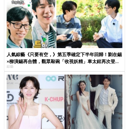
人氣綜藝《只要有空，》第五季確定下半年回歸！劉在錫
×柳演錫再合體，觀眾敲碗「收視妖精」車太鉉再次登場
綜藝
XD