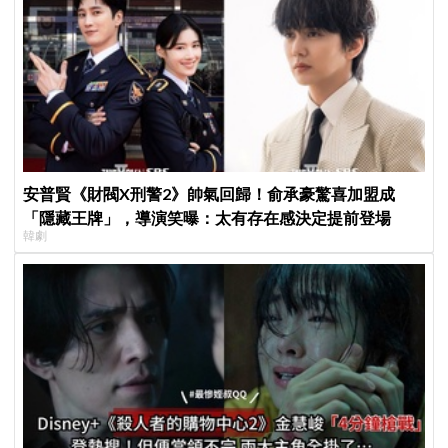
安普賢《財閥X刑警2》帥氣回歸！俞承豪驚喜加盟成
「隱藏王牌」，導演笑曝：太有存在感決定提前登場
韓劇