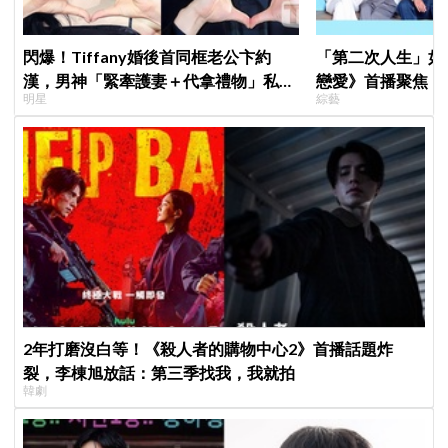
閃爆！Tiffany婚後首同框老公卞約
「第二次人生」如
漢，男神「緊牽護妻＋代拿禮物」私下
戀愛》首播聚焦「
明星
綜藝
甜度超標
全場淚崩，初見面
2年打磨沒白等！《殺人者的購物中心2》首播話題炸
裂，李棟旭放話：第三季找我，我就拍
韓劇