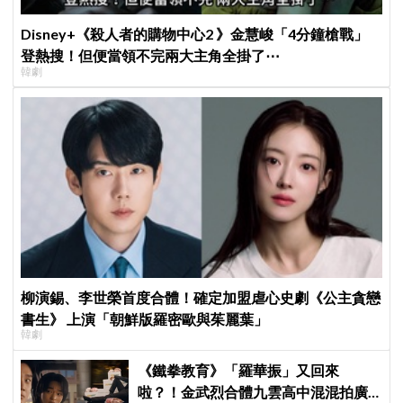
Disney+《殺人者的購物中心2 》金慧峻「4分鐘槍戰」
登熱搜！但便當領不完兩大主角全掛了⋯
韓劇
柳演錫、李世榮首度合體！確定加盟虐心史劇《公主貪戀
書生》 上演「朝鮮版羅密歐與茱麗葉」
韓劇
《鐵拳教育》「羅華振」又回來
啦？！金武烈合體九雲高中混混拍廣