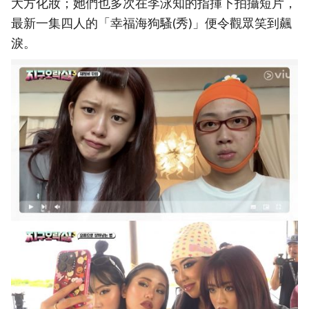
大方化妝；她們也多次在李泳知的指揮下拍攝短片，
最新一集四人的「幸福海狗騷(秀)」便令觀眾笑到飆
淚。