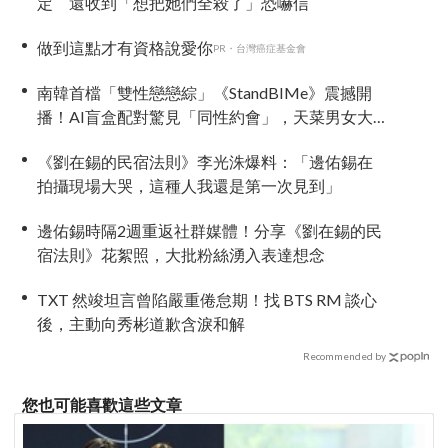
定 還收到「想把她們全殺了」恐嚇信
做到這點才有資格說愛你
PR・台灣癌症基金會
南韓首檔「雙性戀戀綜」《StandBIMe》震撼開
播！AI盲盒配對驚見「同性約會」，天菜男女大
混戰：理想型撞衫了！
《劉在錫的民宿法則》李光洙爆料：「邊佑錫在
拍攝現場大哭，這種人我還是第一次見到」
邊佑錫時隔2週重返社群媒體！分享《劉在錫的民
宿法則》花絮照，大批粉絲湧入表達想念
TXT 然竣坦言曾陷嚴重倦怠期！找 BTS RM 談心
後，主動向秀彬道歉含淚和解
Recommended by
您也可能喜歡這些文章