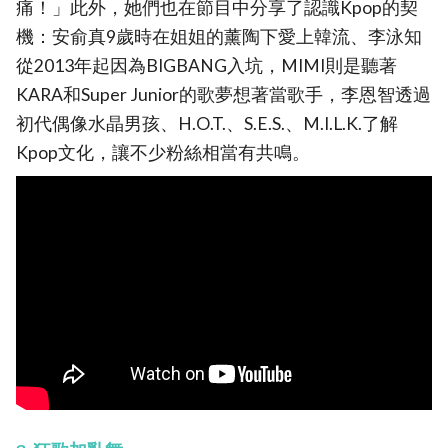
痛！」此外，她們也在節目中分享了認識Kpop的契
機：安俞真9歲時在姐姐的薰陶下愛上韓流、李泳知
從2013年起因為BIGBANG入坑，MIMI則是聽著
KARA和Super Junior的歌夢想著當歌手，李恩智透過
初代偶像水晶男孩、H.O.T.、S.E.S.、M.I.L.K.了解
Kpop文化，讓不少粉絲相當有共鳴。