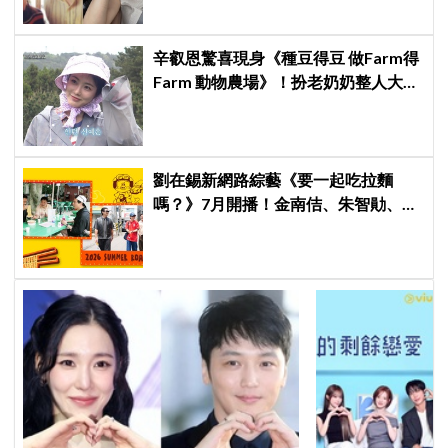
辛叡恩驚喜現身《種豆得豆 做Farm得
Farm 動物農場》！扮老奶奶整人大成
功 都敬秀、李光洙當場笑翻
劉在錫新網路綜藝《要一起吃拉麵
嗎？》7月開播！金南佶、朱智勛、尹
敬浩同行展開美食之旅