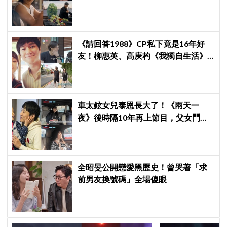
告，兩人嚇壞反應笑翻劇迷：根本番
外篇！
《請回答1988》CP私下竟是16年好
友！柳惠英、高庚杓《我獨自生活》
預告公開，暖心互動掀回憶殺
車太鉉女兒泰恩長大了！《兩天一
夜》後時隔10年再上節目，父女鬥嘴
超爆笑掀熱議
全昭旻公開戀愛黑歷史！曾哭著「求
前男友換號碼」全場傻眼