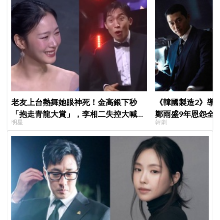
老友上台熱舞她眼神死！金高銀下秒
《韓國製造2》導
「抱走青龍大賞」，李相二失控大喊
鄭雨盛9年恩怨全
明星
韓劇
「呀！」真情流露網笑翻
後？