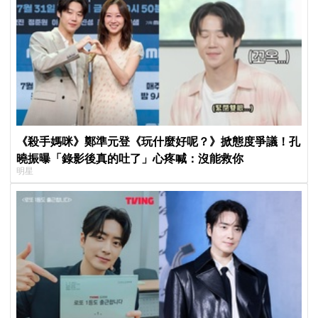
《殺手媽咪》鄭準元登《玩什麼好呢？》掀態度爭議！孔
曉振曝「錄影後真的吐了」心疼喊：沒能救你
明星