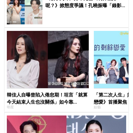
呢？》掀態度爭議！孔曉振曝「錄影
後真的吐了」心疼喊：沒能救你
韓佳人自曝曾陷入倦怠期！坦言「就算
「第二次人生」如
今天結束人生也沒關係」如今靠
戀愛》首播聚焦「
明星
綜藝
YouTube重拾生活樂趣
全場淚崩，初見面