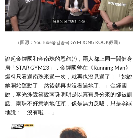
（圖源：YouTube@김종국 GYM JONG KOOK截圖）
說起金鍾國和金南珠的恩怨(?)，兩人都上同一間健身
房「STAR GYM23」，金鍾國曾在《Running Man》
爆料只看過南珠來過一次，就再也沒見過了！「她說
她開始運動了，然後就再也沒看過她了。」金鍾國
說，李光洙還笑說南珠明明是以嘉賓身分來的卻被訓
話。南珠不好意思地低頭，像是無力反駁，只是弱弱
地說：「沒有啦……」