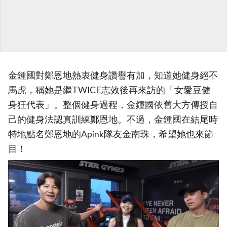
金鍾國對鄭恩地熱衷健身讚譽有加，知道她健身絕不
馬虎，稱她是繼TWICE志效後再來訪的「女愛豆健
身狂代表」。整個健身過程，金鍾國依舊大方傳授自
己的健身法認真訓練鄭恩地。不過，金鍾國在結尾時
特地點名鄭恩地的Apink隊友金南珠，希望她也來節
目！