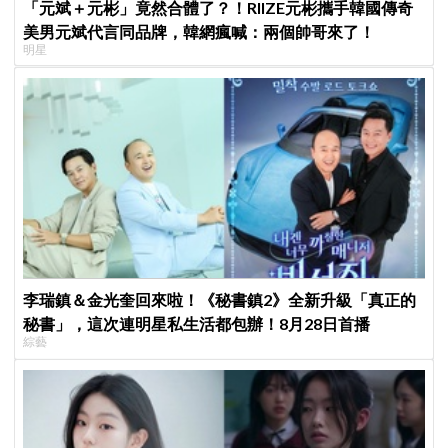
「元斌＋元彬」竟然合體了？！RIIZE元彬攜手韓國傳奇
美男元斌代言同品牌，韓網瘋喊：兩個帥哥來了！
明星
李瑞鎮＆金光奎回來啦！《秘書鎮2》全新升級「真正的
秘書」，這次連明星私生活都包辦！8月28日首播
綜藝