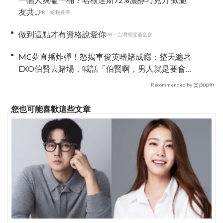
友共...
PR・哈根達斯
做到這點才有資格說愛你
PR・台灣癌症基金會
MC夢直播炸彈！怒揭車俊英嗜賭成癮：整天纏著
EXO伯賢去賭場，喊話「伯賢啊，男人就是要會
賭」
Recommended by
您也可能喜歡這些文章