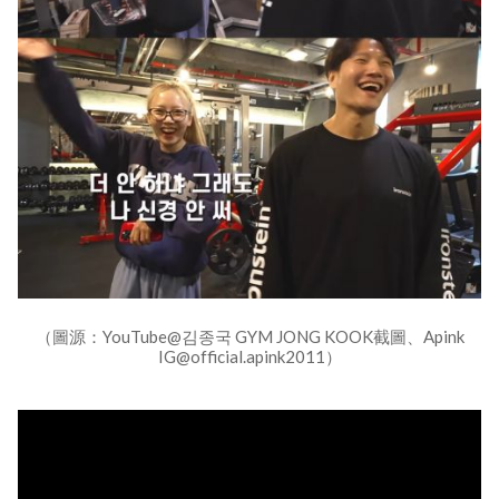
（圖源：YouTube@김종국 GYM JONG KOOK截圖、Apink
IG@official.apink2011）