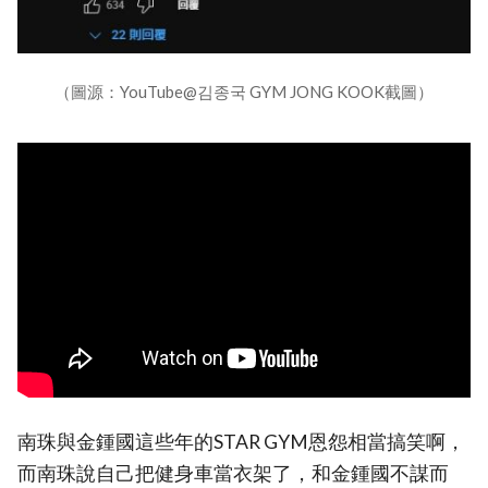
（圖源：YouTube@김종국 GYM JONG KOOK截圖）
南珠與金鍾國這些年的STAR GYM恩怨相當搞笑啊，
而南珠說自己把健身車當衣架了，和金鍾國不謀而