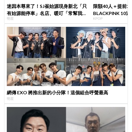
迷因本尊來了！SJ崔始源現身新北「只
限額40人＋提前2
有始源能停車」名店、暖叮「常幫我換
BLACKPINK 1
明星
KPOP
照片」，店家尖叫合照網笑翻：這輩子
衍」，YG急證實
不能脫粉了
網傳 EXO 將推出新的小分隊！這個組合呼聲最高
明星