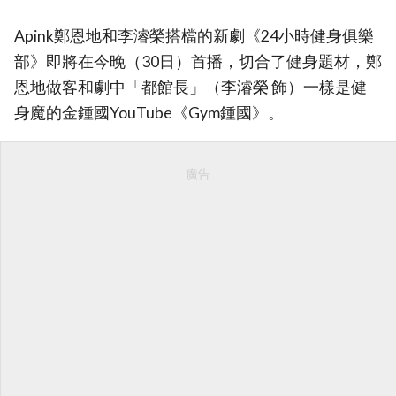
Apink鄭恩地和李濬榮搭檔的新劇《24小時健身俱樂
部》即將在今晚（30日）首播，切合了健身題材，鄭
恩地做客和劇中「都館長」（李濬榮 飾）一樣是健
身魔的金鍾國YouTube《Gym鍾國》。
廣告