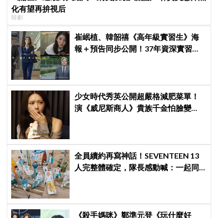
化有望再拚視后
韓劇
崔岷植、韓韶禧《高年級實習生》海
報＋預告同步公開！37年資深實習生
遇上美女CEO
少女時代秀英公開超嚴格減肥菜單！
演《威尼斯商人》貴族千金怕臉變
圓：天天只吃蛋和鍋巴
全員續約再寫神話！SEVENTEEN 13
人完整體確定，隊長感動喊：一起同
船向前衝
《殺手媽咪》鄭準元登《玩什麼好