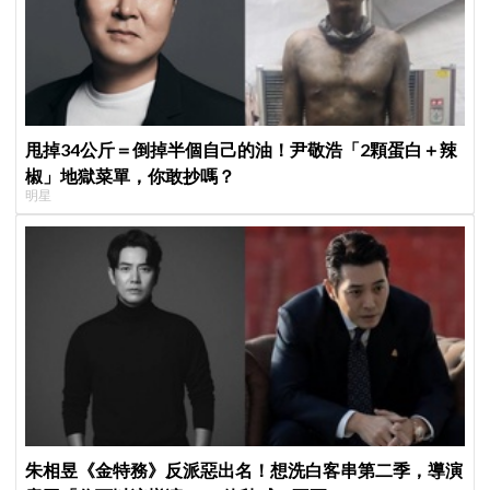
甩掉34公斤＝倒掉半個自己的油！尹敬浩「2顆蛋白＋辣
椒」地獄菜單，你敢抄嗎？
明星
朱相昱《金特務》反派惡出名！想洗白客串第二季，導演