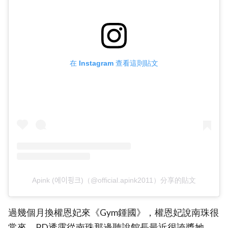
在 Instagram 查看這則貼文
Apink (에이핑크)（@official.apink2011）分享的貼文
過幾個月換權恩妃來《Gym鍾國》，權恩妃說南珠很
常來，PD透露從南珠那邊聽說館長最近很誇獎她，