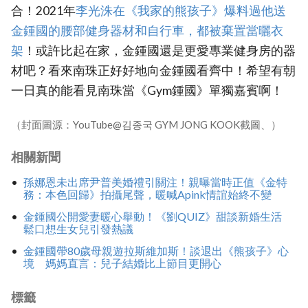
合！2021年
李光洙在《我家的熊孩子》爆料過他送
金鍾國的腰部健身器材和自行車，都被棄置當曬衣
架
！或許比起在家，金鍾國還是更愛專業健身房的器
材吧？看來南珠正好好地向金鍾國看齊中！希望有朝
一日真的能看見南珠當《Gym鍾國》單獨嘉賓啊！
（封面圖源：YouTube@김종국 GYM JONG KOOK截圖、）
相關新聞
孫娜恩未出席尹普美婚禮引關注！親曝當時正值《金特
務：本色回歸》拍攝尾聲，暖喊Apink情誼始終不變
金鍾國公開愛妻暖心舉動！《劉QUIZ》甜談新婚生活
鬆口想生女兒引發熱議
金鍾國帶80歲母親遊拉斯維加斯！談退出《熊孩子》心
境 媽媽直言：兒子結婚比上節目更開心
標籤