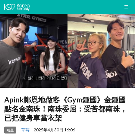
Apink鄭恩地做客《Gym鍾國》金鍾國
點名金南珠！南珠委屈：受苦都南珠，
已把健身車當衣架
草莓
2025年4月30日 16:06
明星