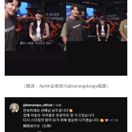
（圖源：Apink金南珠IG@sarangdungy截圖）