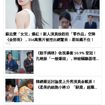
蘇志燮「女兒」爆紅！新人演員徐貹旼「零作品」空降
《金部長》，316萬舊片被挖出網驚呆：星味藏不住！
明星
《殺手媽咪》收視暴衝 10.9% 登冠！
孔曉振「一槍爆頭」，神秘竊聽器埋
伏筆
韓網最近討論度上升男演員金載原！
《柔美的細胞小將3》「馴鹿」超圈
粉，網友直呼：像從漫畫走出來