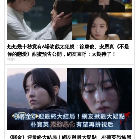
短短幾十秒竟有6場吻戲太犯規！徐康俊、安恩真《不是
你的戀愛》甜蜜預告公開，網友直呼：太期待了！
韓劇
《賭金》迎最終大結局！網友揪最大疑點 朴寶英恐怖黑