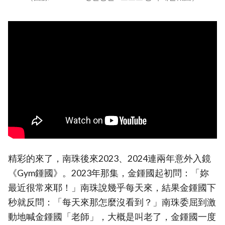
精彩的來了，南珠後來2023、2024連兩年意外入鏡
《Gym鍾國》。2023年那集，金鍾國起初問：「妳
最近很常來耶！」南珠說幾乎每天來，結果金鍾國下
秒就反問：「每天來那怎麼沒看到？」南珠委屈到激
動地喊金鍾國「老師」，大概是叫老了，金鍾國一度