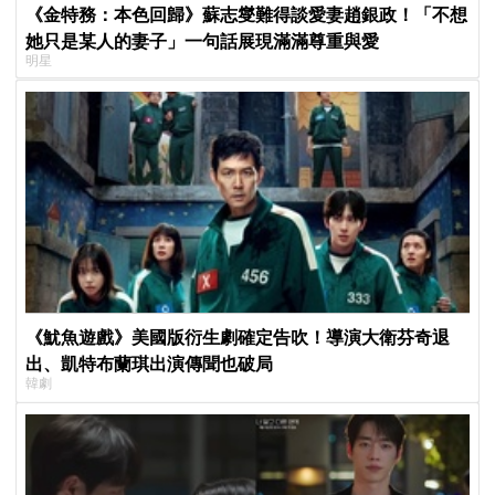
《金特務：本色回歸》蘇志燮難得談愛妻趙銀政！「不想
她只是某人的妻子」一句話展現滿滿尊重與愛
明星
《魷魚遊戲》美國版衍生劇確定告吹！導演大衛芬奇退
出、凱特布蘭琪出演傳聞也破局
韓劇