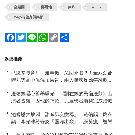
金鍾國
鄭恩地
南珠
Apink
24小時健身俱樂部
Facebook
Twitter
Line
WhatsApp
Copy
分
Link
享
為您推薦
《鐵拳教育》「羅華振」又回來啦？！金武烈合
體九雲高中混混拍廣告，兩人嚇壞反應笑翻劇
迷：根本番外篇！
邊佑錫暖心善舉曝光！《劉在錫的民宿法則》出
演者透露：因他的捐款，兒童患者順利完成治療
池睿恩大放閃「甜喊男友愛稱」，邊佑錫、劉在
錫、李光洙秒變臉「靈魂出竅」！網笑瘋：被戀
愛酸臭味熏暈
一個人爽嗑一桶？哈根達斯72%濃醇巧克力 掀脆