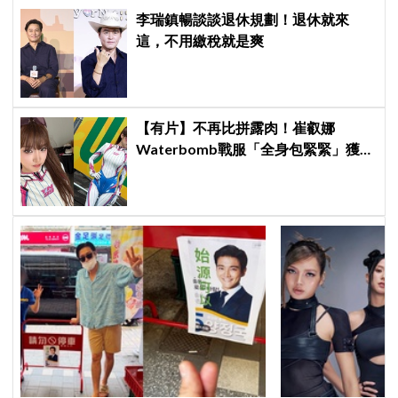
李瑞鎮暢談談退休規劃！退休就來
這，不用繳稅就是爽
【有片】不再比拼露肉！崔叡娜
Waterbomb戰服「全身包緊緊」獲好
評，逆向操作炸翻全場：根本福音戰
士