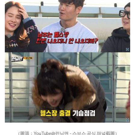
（圖源：YouTube@런닝맨 - 스브스 공식 채널截圖）