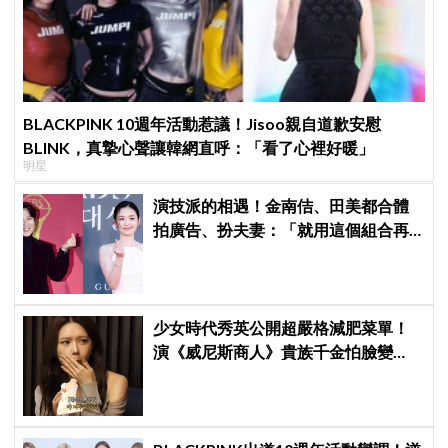
BLACKPINK 10週年活動惹議！Jisoo親自道歉安慰
BLINK，真摯心聲讓韓網直呼：「看了心裡好暖」
明星
演技派的相遇！金南佶、田美都合體
拍廣告、扮夫妻：「就用這個組合再
拍一部戲劇吧」
少女時代秀英公開超嚴格減肥菜單！
演《威尼斯商人》貴族千金怕臉變
圓：天天只吃蛋和鍋巴