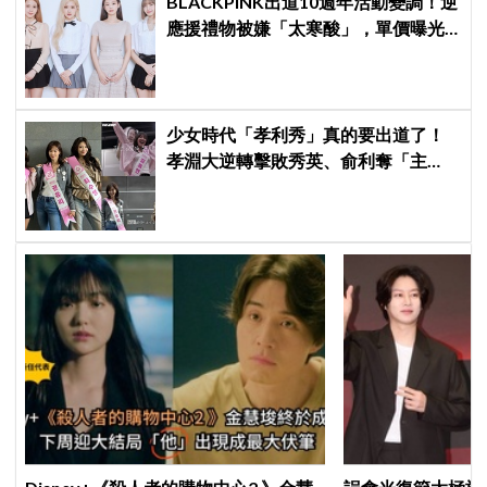
BLACKPINK出道10週年活動變調！逆
應援禮物被嫌「太寒酸」，單價曝光
引群嘲
少女時代「孝利秀」真的要出道了！
孝淵大逆轉擊敗秀英、俞利奪「主
唱」寶座，霸气宣言：葛萊美已是囊
中物！