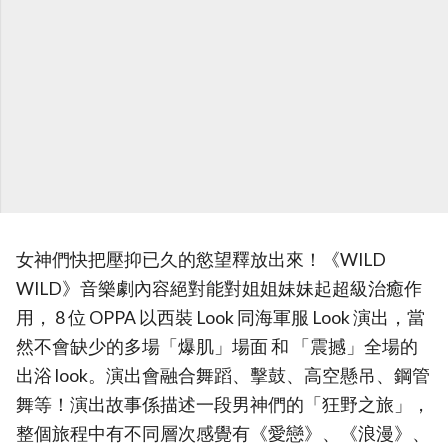
女神們快把壓抑已久的慾望釋放出來！《WILD
WILD》音樂劇內容絕對能對姐姐妹妹起超級治癒作
用， 8 位 OPPA 以西裝 Look 同海軍服 Look 演出，當
然不會缺少的多場「爆肌」場面 和 「震撼」全場的
出浴 look。演出會融合舞蹈、擊鼓、高空懸吊、鋼管
舞等！演出故事係描述一段男神們的「狂野之旅」，
整個旅程中有不同層次感覺有《愛戀》、《浪漫》、