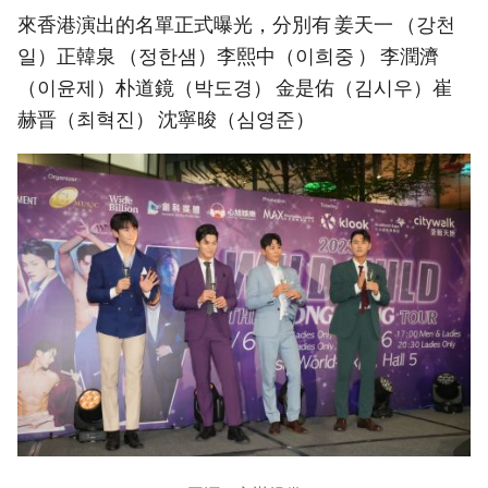
來香港演出的名單正式曝光，分別有 姜天一 （강천
일）正韓泉 （정한샘）李熙中（이희중 ） 李潤濟
（이윤제）朴道鏡（박도경） 金是佑（김시우）崔
赫晋（최혁진） 沈寧晙（심영준）