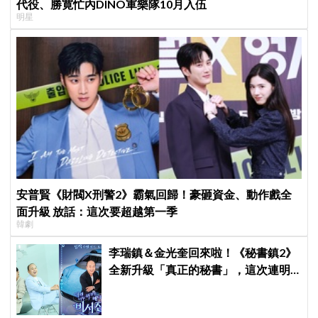
代役、勝寛忙內DINO軍樂隊10月入伍
明星
安普賢《財閥X刑警2》霸氣回歸！豪砸資金、動作戲全
面升級 放話：這次要超越第一季
韓劇
李瑞鎮＆金光奎回來啦！《秘書鎮2》
全新升級「真正的秘書」，這次連明
星私生活都包辦！8月28日首播