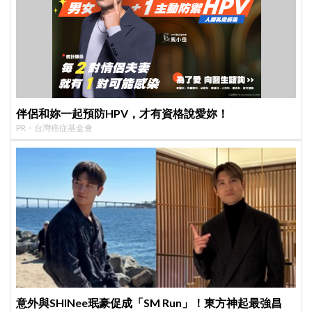
伴侶和妳一起預防HPV，才有資格說愛妳！
PR・台灣癌症基金會
意外與SHINee珉豪促成「SM Run」！東方神起最強昌