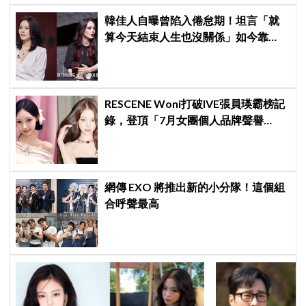
韓佳人自曝曾陷入倦怠期！坦言「就
算今天結束人生也沒關係」如今靠
YouTube重拾生活樂趣
RESCENE Woni打破IVE張員瑛霸榜記
錄，登頂「7月女團個人品牌聲譽
榜」！魔性迷因「巨濟呀吼」全網瘋
傳、逆襲Melon第一
網傳 EXO 將推出新的小分隊！這個組
合呼聲最高