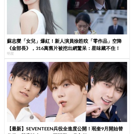
蘇志燮「女兒」爆紅！新人演員徐貹旼「零作品」空降
《金部長》，316萬舊片被挖出網驚呆：星味藏不住！
明星
【最新】SEVENTEEN兵役全進度公開！珉奎9月開始替