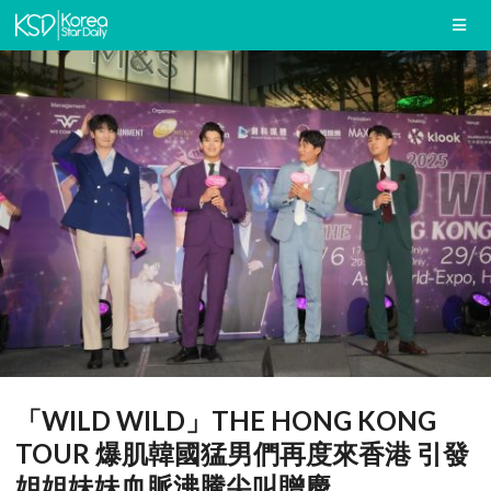
「WILD WILD」THE HONG KONG
TOUR 爆肌韓國猛男們再度來香港 引發
姐姐妹妹血脈沸騰尖叫贈慶