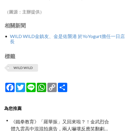
（圖源：主辦提供）
相關新聞
WILD WILD金鎮友、金是佑襲港 於YoYogurt擔任一日店
長
標籤
WILD WILD
Facebook
Twitter
Line
WhatsApp
Copy
分
Link
享
為您推薦
《鐵拳教育》「羅華振」又回來啦？！金武烈合
體九雲高中混混拍廣告，兩人嚇壞反應笑翻劇