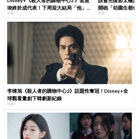
Disney+《殺人者的購物中心2 》金慧
誤會光復節太極旗
埈終於成代表！下周迎大結局「他」出
開砲「幼園生都會
韓劇
明星
現成最大伏筆
歉：是我蠢
李棟旭《殺人者的購物中心2》話題性奪冠！Disney+全
球觀看量創下韓劇新紀錄
韓劇