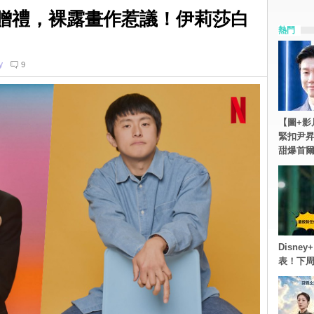
安84贈禮，裸露畫作惹議！伊莉莎白
熱門
y
9
【圖+影
緊扣尹昇
甜爆首
Disn
表！下