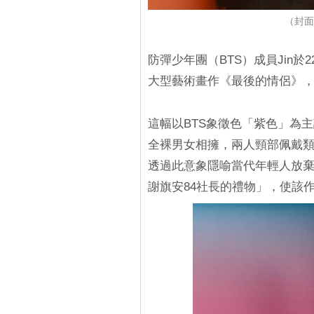
（封面圖
防彈少年團（BTS）成員Jin
大型藝術畫作《最後的情侶》
這幅以BTS象徵色「紫色」為
全裸男女相擁，兩人頸部佩戴
透過此意象隱喻當代年輕人放棄
謝旗安84社長的禮物」，使該