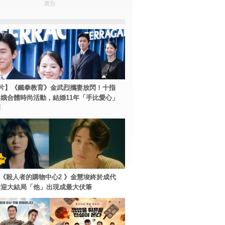
廣告
片】《鐵拳教育》金武烈攜妻放閃！十指
娥合體時尚活動，結婚11年「手比愛心」
爾
ey+《殺人者的購物中心2 》金慧埈終於成代
周迎大結局「他」出現成最大伏筆