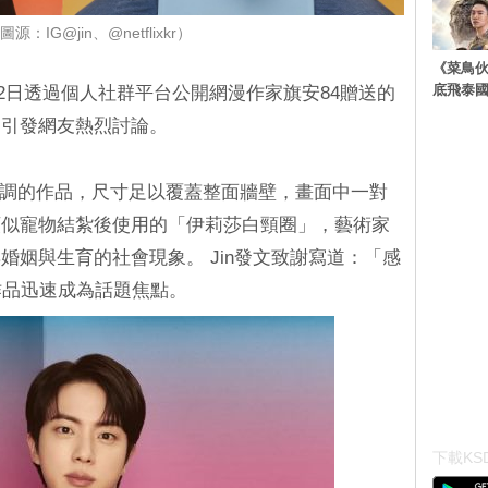
源：IG@jin、@netflixkr）
《菜鳥
底飛泰
於22日透過個人社群平台公開網漫作家旗安84贈送的
，引發網友熱烈討論。
主調的作品，尺寸足以覆蓋整面牆壁，畫面中一對
類似寵物結紮後使用的「伊莉莎白頸圈」，藝術家
婚姻與生育的社會現象。 Jin發文致謝寫道：「感
作品迅速成為話題焦點。
下載KSD