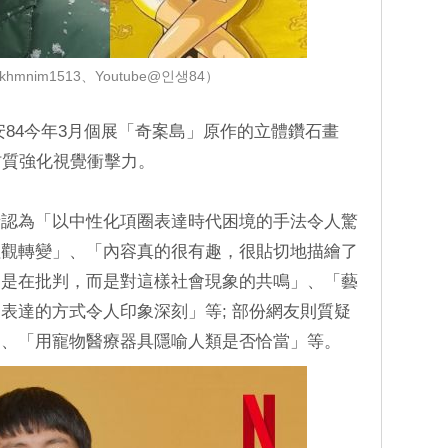
hmnim1513、Youtube@인생84）
安84今年3月個展「奇案島」原作的立體鑽石畫
特殊材質強化視覺衝擊力。
者認為「以中性化項圈表達時代困境的手法令人驚
值觀轉變」、「內容真的很有趣，很貼切地描繪了
不是在批判，而是對這樣社會現象的共鳴」、「藝
表達的方式令人印象深刻」等; 部份網友則質疑
」、「用寵物醫療器具隱喻人類是否恰當」等。