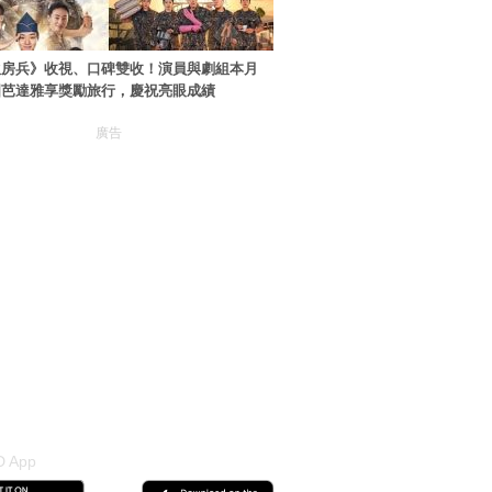
伙房兵》收視、口碑雙收！演員與劇組本月
國芭達雅享獎勵旅行，慶祝亮眼成績
廣告
 App