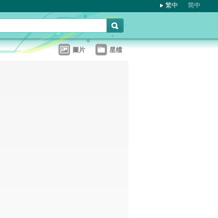
繁中
简中
圖片
星檔