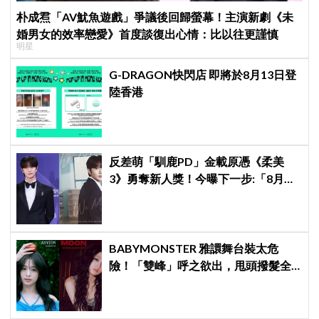
朴成焄「AV魷魚遊戲」爭議後回歸螢幕！主演新劇《未
婚男女的效率戀愛》首度談復出心情：比以往更謹慎
明星
G-DRAGON快閃店 即將於8月13日登
陸香港
反差萌「馴鹿PD」金載原憑《柔美
3》勇奪新人獎！今曝下一步:「8月底
來台見面會」～
BABYMONSTER 雅譞舞台裝太危
險！「雙峰」呼之欲出，甩頭撥髮全
是護胸小動作！網：造型師出來謝罪