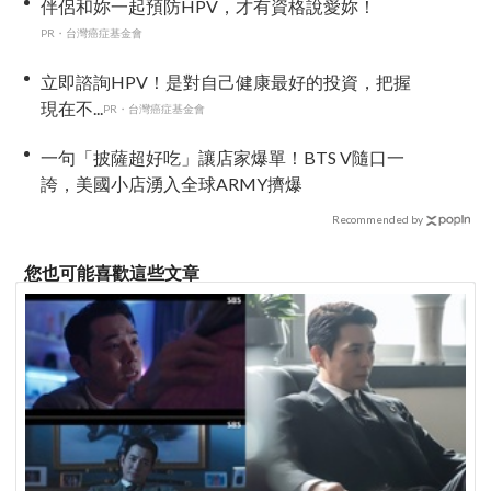
伴侶和妳一起預防HPV，才有資格說愛妳！
PR・台灣癌症基金會
立即諮詢HPV！是對自己健康最好的投資，把握
現在不...
PR・台灣癌症基金會
一句「披薩超好吃」讓店家爆單！BTS V隨口一
誇，美國小店湧入全球ARMY擠爆
Recommended by
您也可能喜歡這些文章