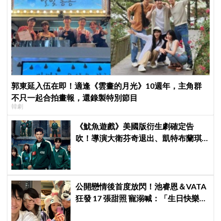
郭東延入伍在即！適逢《雲畫的月光》10週年，主角群
不只一起合拍畫報，還錄製特別節目
韓劇
《魷魚遊戲》美國版衍生劇確定告
吹！導演大衛芬奇退出、凱特布蘭琪
出演傳聞也破局
公開戀情後首度放閃！池睿恩＆VATA
狂發 17 張甜照 寵溺喊：「生日快樂我
的小狗」