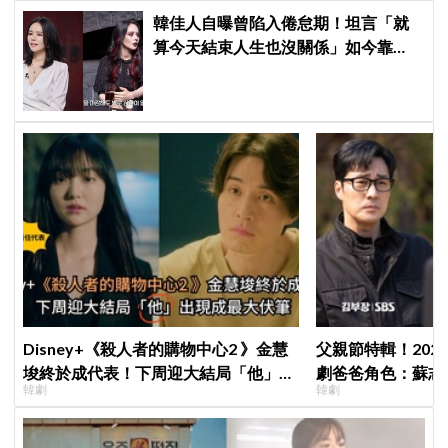
韓佳人自曝曾陷入倦怠期！坦言「就
算今天結束人生也沒關係」如今靠
YouTube重拾生活樂趣
Disney+《殺人者的購物中心2 》金慧
父親節特輯！202
埈終於成代表！下周迎大結局「他」出
劇爸爸角色：蘇志燮
韓劇
韓劇
現成最大伏筆
命都可以不要