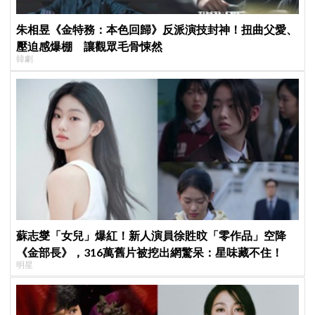
朱相昱《金特務：本色回歸》反派演技封神！扭曲父愛、
壓迫感爆棚 讓觀眾毛骨悚然
韓劇
蘇志燮「女兒」爆紅！新人演員徐貹旼「零作品」空降
《金部長》，316萬舊片被挖出網驚呆：星味藏不住！
明星