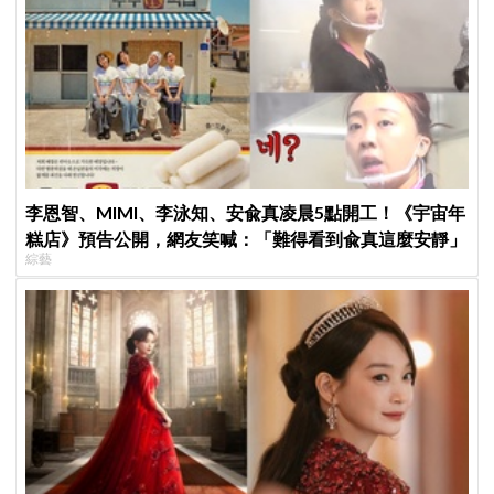
李恩智、MIMI、李泳知、安兪真凌晨5點開工！《宇宙年
糕店》預告公開，網友笑喊：「難得看到兪真這麼安靜」
綜藝