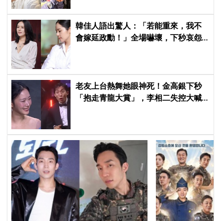
韓佳人語出驚人：「若能重來，我不
會嫁延政勳！」全場嚇壞，下秒哀怨
曝真實原因笑翻
老友上台熱舞她眼神死！金高銀下秒
「抱走青龍大賞」，李相二失控大喊
「呀！」真情流露網笑翻