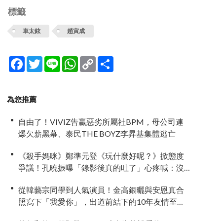
標籤
車太鉉
趙寅成
Facebook
Twitter
Line
WhatsApp
Copy
分
Link
享
為您推薦
自由了！VIVIZ告贏惡劣所屬社BPM，母公司連
爆欠薪黑幕、泰民THE BOYZ李昇基集體逃亡
《殺手媽咪》鄭準元登《玩什麼好呢？》掀態度
爭議！孔曉振曝「錄影後真的吐了」心疼喊：沒
能救你
從韓藝宗同學到人氣演員！金高銀曬與安恩真合
照寫下「我愛你」，出道前結下的10年友情至今
依舊深厚