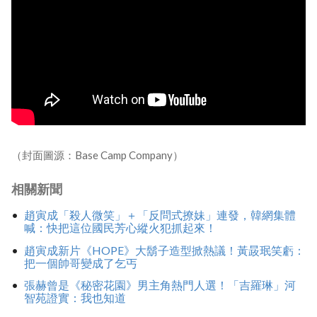
（封面圖源：Base Camp Company）
相關新聞
趙寅成「殺人微笑」＋「反問式撩妹」連發，韓網集體
喊：快把這位國民芳心縱火犯抓起來！
趙寅成新片《HOPE》大鬍子造型掀熱議！黃晸珉笑虧：
把一個帥哥變成了乞丐
張赫曾是《秘密花園》男主角熱門人選！「吉羅琳」河
智苑證實：我也知道