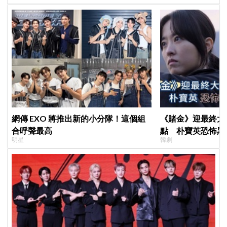
網傳 EXO 將推出新的小分隊！這個組
《賭金》迎最終大
合呼聲最高
點 朴寶英恐怖黑
明星
韓劇