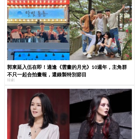
郭東延入伍在即！適逢《雲畫的月光》10週年，主角群
不只一起合拍畫報，還錄製特別節目
韓劇