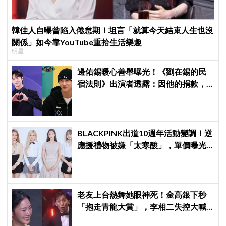
韓佳人自曝曾陷入倦怠期！坦言「就算今天結束人生也沒
關係」如今靠YouTube重拾生活樂趣
明星
邊佑錫暖心善舉曝光！《劉在錫的民
宿法則》出演者透露：因他的捐款，
兒童患者順利完成治療
BLACKPINK出道10週年活動變調！逆
應援禮物被嫌「太寒酸」，單價曝光
引群嘲
老友上台熱舞她眼神死！金高銀下秒
「抱走青龍大賞」，李相二失控大喊
「呀！」真情流露網笑翻