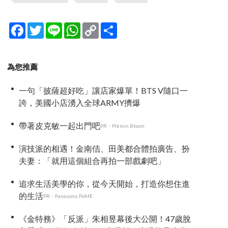
Facebook
Twitter
Line
WhatsApp
Copy
分
Link
享
為您推薦
一句「披薩超好吃」讓店家爆單！BTS V隨口一
誇，美國小店湧入全球ARMY擠爆
帶著皮克敏一起出門吧
PR・Pikmin Bloom
演技派的相遇！金南佶、田美都合體拍廣告、扮
夫妻：「就用這個組合再拍一部戲劇吧」
追求生活美學的你，從今天開始，打造你想住進
的生活
PR・Panasonic PoME
《金特務》「反派」朱相昱幕後大公開！47歲脫