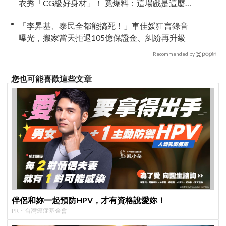
衣秀「CG級好身材」！ 竟爆料：這場戲是這麼拍
的
「李昇基、泰民全都能搞死！」車佳媛狂言錄音
曝光，搬家當天拒退105億保證金、糾紛再升級
Recommended by
您也可能喜歡這些文章
伴侶和妳一起預防HPV，才有資格說愛妳！
PR・台灣癌症基金會