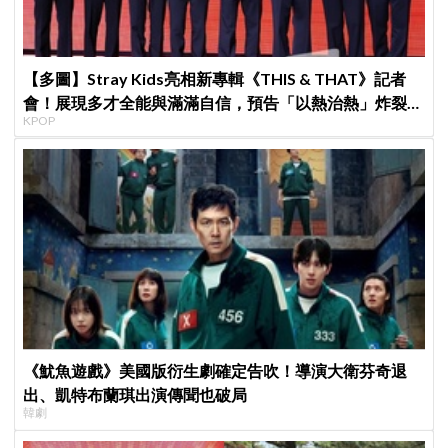
【多圖】Stray Kids亮相新專輯《THIS & THAT》記者
會！展現多才全能與滿滿自信，預告「以熱治熱」炸裂夏
KPOP
日音樂圈
《魷魚遊戲》美國版衍生劇確定告吹！導演大衛芬奇退
出、凱特布蘭琪出演傳聞也破局
韓劇