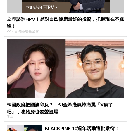
立即諮詢HPV！是對自己健康最好的投資，把握現在不嫌
晚！
PR・台灣癌症基金會
韓國政府把國旗印反？！SJ金希澈氣炸痛罵「X瘋了
吧」，崔始源也發聲挺爆
明星
BLACKPINK 10週年活動遭批敷衍！