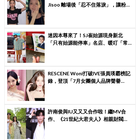
Jisoo 離場後「忍不住落淚」，讓粉絲
看了好心疼
迷因本尊來了！SJ崔始源現身新北
「只有始源能停車」名店、暖叮「常
幫我換照片」，店家尖叫合照網笑
翻：這輩子不能脫粉了
RESCENE Woni打破IVE張員瑛霸榜記
錄，登頂「7月女團個人品牌聲譽
榜」！魔性迷因「巨濟呀吼」全網瘋
傳、逆襲Melon第一
許南俊與IU又又又合作啦！繼MV合
作、《21世紀大君夫人》相親財閥男
後，再度出演IU新專輯MV