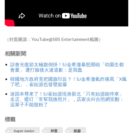
（封面圖源：YouTube@SBS Entertainment截圖）
相關新聞
誤會光復節太極旗倒掛！SJ金希澈暴怒開砲「幼園生都
會畫」 遭打臉後火速道歉：是我蠢
韓國地方政府竟把國旗印反？！SJ金希澈氣炸痛罵「X瘋
了吧」，崔始源也發聲挺爆
迷因本尊來了！SJ崔始源現身新北「只有始源能停車」
名店、暖叮「常幫我換照片」，店家尖叫合照網笑翻：
這輩子不能脫粉了
標籤
Super Junior
神童
銀赫