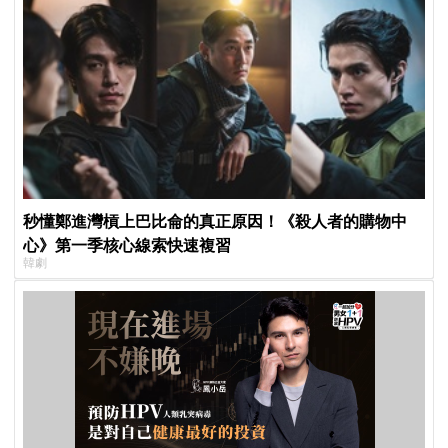
秒懂鄭進灣槓上巴比侖的真正原因！《殺人者的購物中
心》第一季核心線索快速複習
韓劇