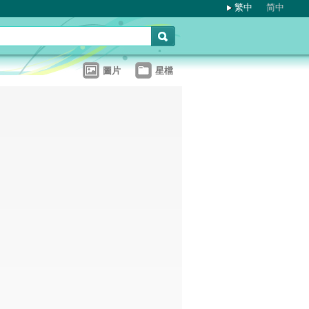
繁中
简中
圖片
星檔