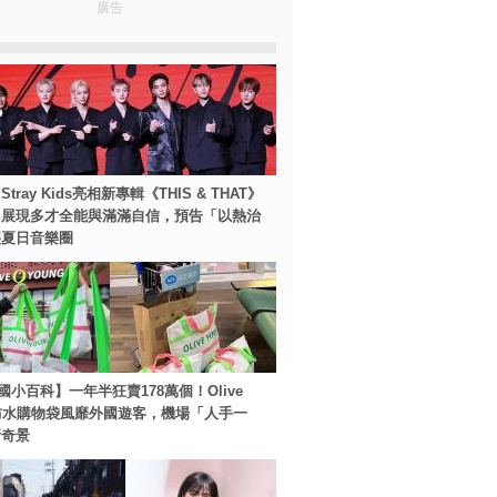
廣告
tray Kids亮相新專輯《THIS & THAT》
！展現多才全能與滿滿自信，預告「以熱治
裂夏日音樂圈
國小百科】一年半狂賣178萬個！Olive
g防水購物袋風靡外國遊客，機場「人手一
新奇景