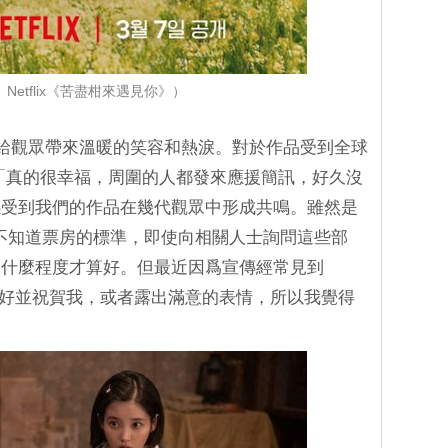
 Netflix《苦盡柑來遇見你》）
明，給觀眾帶來溫暖的笑容和熱淚。對於作品受到全球
：「真的很幸福，周圍的人都發來應援簡訊，好久沒
感受到我們的作品在幾代觀眾中形成共鳴。雖然是
系列，不知道票房的標準，即使向相關人士詢問這些部
到什麼程度才算好。但最近因爲宣傳經常見到
表情很好並祝賀我，或者露出滿意的表情，所以我覺得