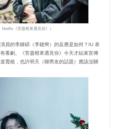
 Netflix《苦盡柑來遇見你》）
演員的李鍾碩（李鐘奭）的反應是如何？IU 表
沒有看劇。《苦盡柑來遇見你》今天才結束宣傳
知道寬植，也許明天（聊男友的話題）應該沒關