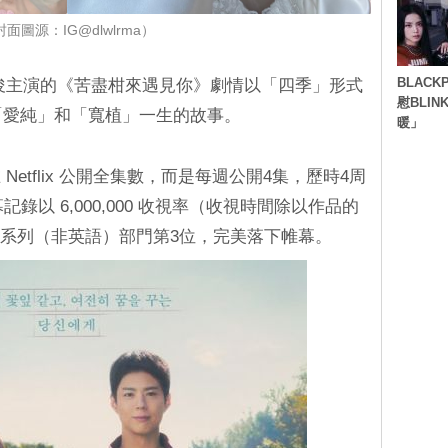
面圖源：IG@dlwlrma）
BLACK
海俊主演的《苦盡柑來遇見你》劇情以「四季」形式
慰BLI
的「愛純」和「寬植」一生的故事。
暖」
etflix 公開全集數，而是每週公開4集，歷時4周
記錄以 6,000,000 收視率（收視時間除以作品的
10 系列（非英語）部門第3位，完美落下帷幕。