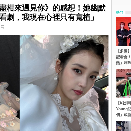
苦盡柑來遇見你》的感想！她幽默
熱門
看劇，我現在心裡只有寬植」
【多圖】S
記者會
熱」炸
【K社韓
Youn
個」成