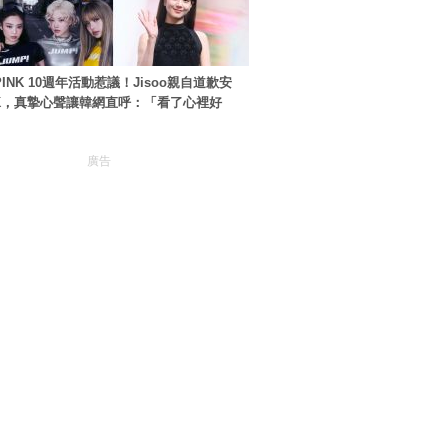
PINK 10週年活動惹議！Jisoo親自道歉安
NK，真摯心聲讓韓網直呼：「看了心裡好
廣告