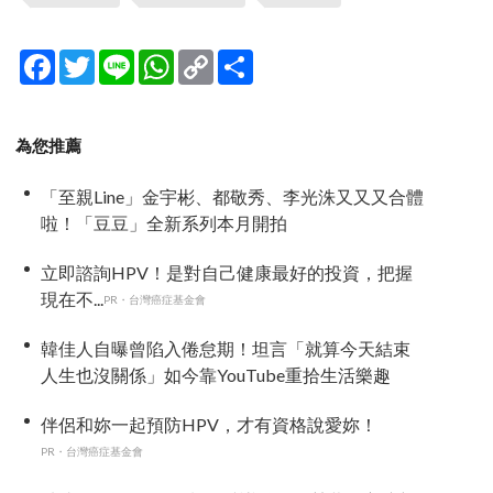
Facebook
Twitter
Line
WhatsApp
Copy
分
Link
享
為您推薦
「至親Line」金宇彬、都敬秀、李光洙又又又合體
啦！「豆豆」全新系列本月開拍
立即諮詢HPV！是對自己健康最好的投資，把握
現在不...
PR・台灣癌症基金會
韓佳人自曝曾陷入倦怠期！坦言「就算今天結束
人生也沒關係」如今靠YouTube重拾生活樂趣
伴侶和妳一起預防HPV，才有資格說愛妳！
PR・台灣癌症基金會