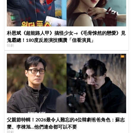
朴恩斌《超能路人甲》搞怪少女→《毛骨悚然的戀愛》見
鬼霸總！180度反差演技獲讚「信看演員」
韓劇
父親節特輯！2026最令人難忘的4位韓劇爸爸角色：蘇志
燮、李棟旭...他們連命都可以不要
韓劇