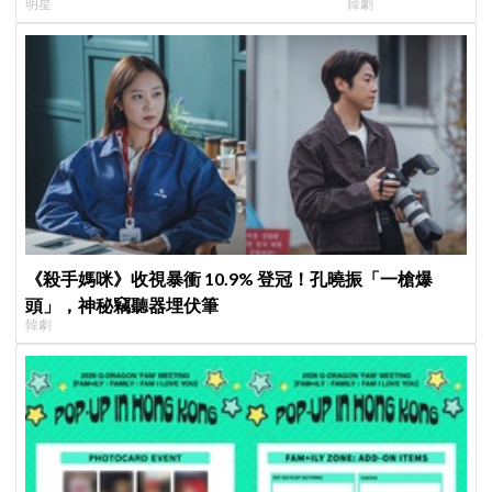
明星
韓劇
真的吐了」心疼喊：沒能救你
快速複習
《殺手媽咪》收視暴衝 10.9% 登冠！孔曉振「一槍爆
頭」，神秘竊聽器埋伏筆
韓劇