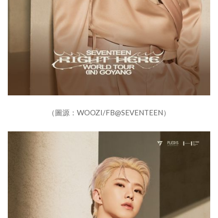
（圖源：WOOZI/FB@SEVENTEEN）