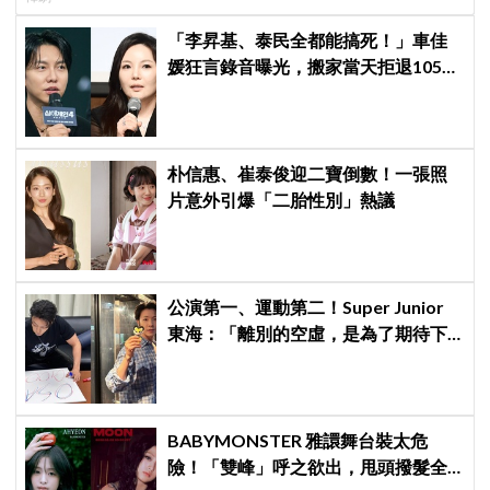
「李昇基、泰民全都能搞死！」車佳
媛狂言錄音曝光，搬家當天拒退105億
保證金、糾紛再升級
朴信惠、崔泰俊迎二寶倒數！一張照
片意外引爆「二胎性別」熱議
公演第一、運動第二！Super Junior
東海：「離別的空虛，是為了期待下
次再見」
BABYMONSTER 雅譞舞台裝太危
險！「雙峰」呼之欲出，甩頭撥髮全