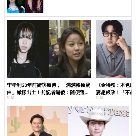
是護胸小動作！網：造型師出來謝罪
李孝利30年前街訪瘋傳，「滿滿膠原蛋
《金特務：本色回
白」嫩樣出土！前記者嚇傻：隨便選到
妻趙銀政！「不想
明星
明星
傳奇
一句話展現滿滿尊