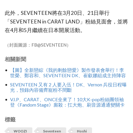
此外，SEVENTEEN將在3月20日、21日舉行
「SEVENTEEN in CARAT LAND」粉絲見面會，並將
在4月和5月繼續在日本開展活動。
（封面圖源：FB@SEVENTEEN）
相關新聞
【圖】全新戀綜《我的剩餘戀愛》製作發表會舉行！李
世榮、鄭容和、SEVENTEEN DK、崔叡娜組成主持陣容
SEVENTEEN 又有 2 人要入伍！DK、Vernon 兵役日程曝
光，預錄內容備齊寵粉不間斷
V.I.P、CARAT、ONCE全來了！10大K-pop粉絲團領袖
登《Fandom Stage》廝殺：扛大炮、刷音源通通變關卡
標籤
WOOZI
Seventeen
Hoshi