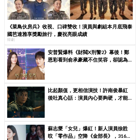
《菜鳥伙房兵》收視、口碑雙收！演員與劇組本月底飛泰
國芭達雅享獎勵旅行，慶祝亮眼成績
韓劇
安普賢爆料《財閥X刑警2》幕後！鄭
恩彩看到俞承豪藏不住笑容，卻認為
安普賢只是「搞笑男」
比起顏值，更相信演技！許南俊暴紅
後吐真心話：演員內心要夠硬，才能
演活別人，因為恐懼讓我更專注
蘇志燮「女兒」爆紅！新人演員徐貹
旼「零作品」空降《金部長》，316萬