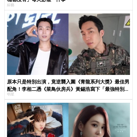
綜藝
原本只是特別出演，竟逆襲入圍《青龍系列大獎》最佳男
配角！李相二憑《菜鳥伙房兵》黃錫浩寫下「最強特別出
明星
演」傳奇