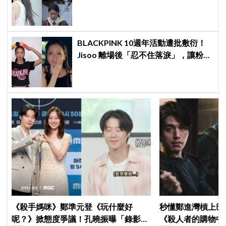
舊片被挖出網驚呆：星味藏不住！
BLACKPINK 10週年活動遭批敷衍！
Jisoo 離場後「忍不住落淚」，讓粉絲
看了好心疼
《殺手媽咪》鄭準元登《玩什麼好
秒懂鄭進灣槓上巴
呢？》掀態度爭議！孔曉振曝「錄影後
《殺人者的購物中