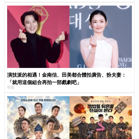
演技派的相遇！金南佶、田美都合體拍廣告、扮夫妻：
「就用這個組合再拍一部戲劇吧」
明星