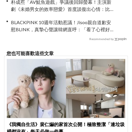
朴成焄「AV魷魚遊戲」爭議後回歸螢幕！主演新
劇《未婚男女的效率戀愛》首度談復出心情：比
以往更謹慎
BLACKPINK 10週年活動惹議！Jisoo親自道歉安
慰BLINK，真摯心聲讓韓網直呼：「看了心裡好
暖」
Recommended by
您也可能喜歡這些文章
《我獨自生活》裴仁爀的家首次公開！極致整潔「連垃圾
桶都沒有」每天必做一件事