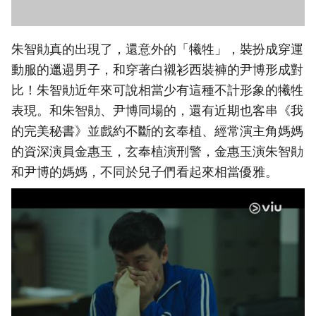
朱智勛真的出現了，還意外的「犧牲」，裝扮成穿運
動服的邋遢男子，和穿著白襯衫西裝褲的尹博形成對
比！朱智勛近年來可說相當少有這種不計形象的犧牲
表現。和朱智勛、尹博同場的，還有近期也客串《我
的完美秘書》並戲約不斷的玄奉植、經常演主角媽媽
的資深演員金惠玉，玄奉植演刑警，金惠玉演朱智勛
和尹博的媽媽，不同於兒子們看起來相當優雅。