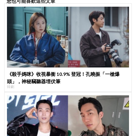
您也可能喜歡這些文章
《殺手媽咪》收視暴衝 10.9% 登冠！孔曉振「一槍爆
頭」，神秘竊聽器埋伏筆
韓劇