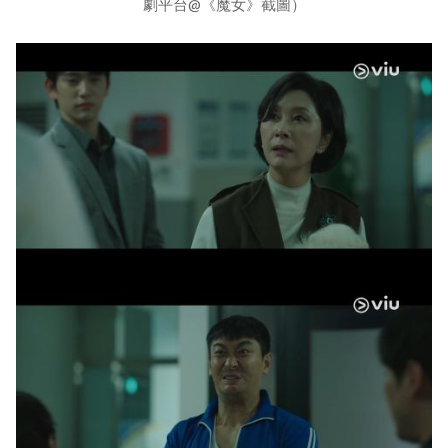
劇平台@《魔女》截圖）