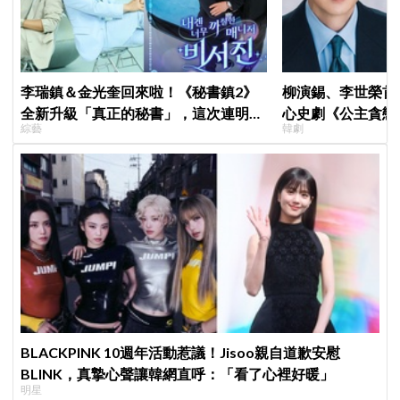
李瑞鎮＆金光奎回來啦！《秘書鎮2》
柳演錫、李世榮首
全新升級「真正的秘書」，這次連明星
心史劇《公主貪戀
綜藝
韓劇
私生活都包辦！8月28日首播
羅密歐與茱麗葉」
BLACKPINK 10週年活動惹議！Jisoo親自道歉安慰
BLINK，真摯心聲讓韓網直呼：「看了心裡好暖」
明星