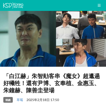
「白江赫」朱智勛客串《魔女》超邋遢
好犧牲！還有尹博、玄奉植、金惠玉、
朱鐘赫、陳善圭登場
草莓
2025年2月18日 17:50
韓劇