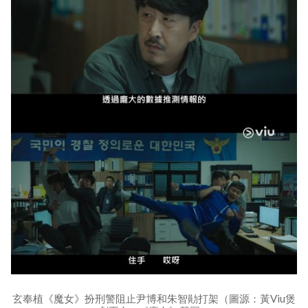
玄奉植《魔女》扮刑警阻止尹博和朱智勛打架（圖源：黃Viu煲