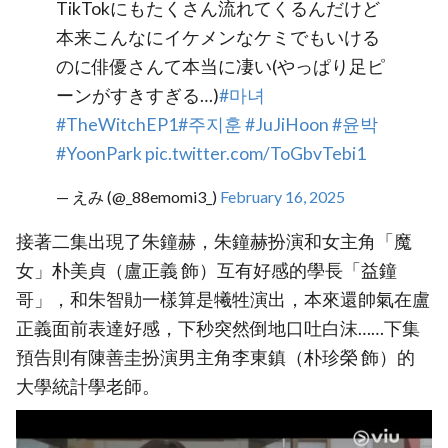
TikTokにもたくさん流れてくるんだけど
本来こんなにイケメンなケミでもいける
のに俳優さんて本当に凄い(やっぱり足ピ
ーンがすきすぎる…)
#마녀
#TheWitchEP1
#주지훈
#JuJiHoon
#윤박
#YoonPark
pic.twitter.com/ToGbvTebi1
— えみ (@_88emomi3_)
February 16, 2025
接著二集出現了朱鐘赫，朱鐘赫扮演和女主角「魔
女」朴美貞（盧正義 飾）互有好感的學長「益鐘
哥」，和朱智勛一樣算是犧牲演出，本來還帥氣在盧
正義面前表達好感，下秒突然倒地口吐白沫……下集
預告則有陳善圭扮演男主角李東鎮（朴珍榮 飾）的
大學統計學老師。