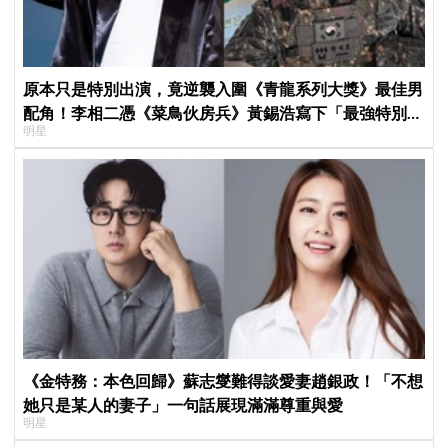
原本只是特別出演，竟逆襲入圍《青龍系列大獎》最佳男
配角！李相二憑《菜鳥伙房兵》黃錫浩寫下「最強特別出
明星
演」傳奇
《金特務：本色回歸》蘇志燮難得談愛妻趙銀政！「不想
她只是某人的妻子」一句話展現滿滿尊重與愛
明星