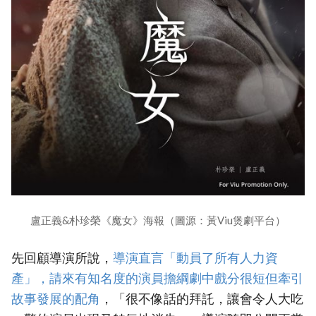
盧正義&朴珍榮《魔女》海報（圖源：黃Viu煲劇平台）
先回顧導演所說，
‎導演直言「動員了所有人力資
產」，請來有知名度的演員擔綱劇中戲分很短但牽引
故事發展的配角‎
，「很不像話的拜託，讓會令人大吃