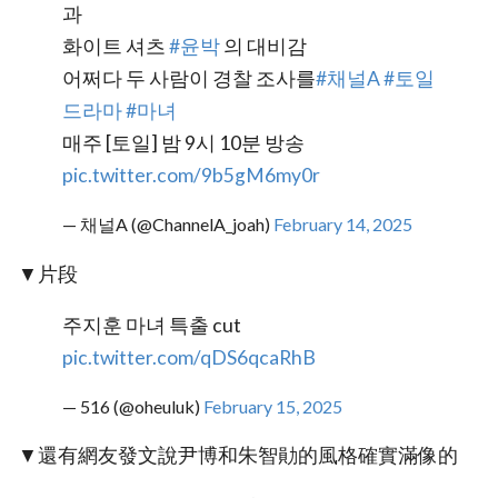
과
화이트 셔츠
#윤박
의 대비감
어쩌다 두 사람이 경찰 조사를
#채널A
#토일
드라마
#마녀
매주 [토일] 밤 9시 10분 방송
pic.twitter.com/9b5gM6my0r
— 채널A (@ChannelA_joah)
February 14, 2025
▼片段
주지훈 마녀 특출 cut
pic.twitter.com/qDS6qcaRhB
— 516 (@oheuluk)
February 15, 2025
▼還有網友發文說尹博和朱智勛的風格確實滿像的