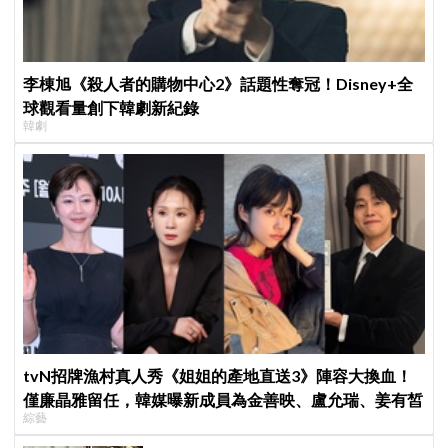
李棟旭《殺人者的購物中心2》話題性奪冠！Disney+全
球觀看量創下韓劇新紀錄
韓劇
tvN招牌漁村真人秀《姐姐的產地直送3》陣容大換血！
僅廉晶雅留任，韓媒曝新成員為金善映、盧允瑞、姜有皙
綜藝