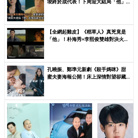
埈終於成代表！下周迎大結局「他」
出現成最大伏筆
【全網起雞皮】《稻草人》真兇竟是
「他」！朴海秀×李熙俊雙雄對決火花
四濺 網民封為「2026劇王」
孔曉振、鄭準元新劇《殺手媽咪》甜
蜜夫妻海報公開！床上深情對望卻藏
驚人秘密