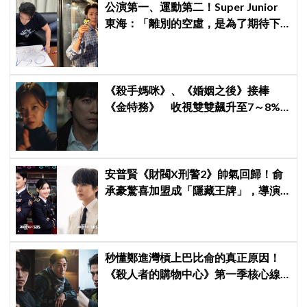
公演第一、運動第二！Super Junior
東海：「離別的空虛，是為了期待下
次再見」
《殺手媽咪》、《婚姻之後》接棒
《金特務》 收視雙雙飆升至7～8%
創新高！
安普賢《財閥X刑警2》帥氣回歸！俞
承豪驚喜加盟成「隱藏王牌」，導演
笑曝：太有存在感決定提前登場
秒懂鄭進灣槓上巴比侖的真正原因！
《殺人者的購物中心》第一季核心線
索快速複習