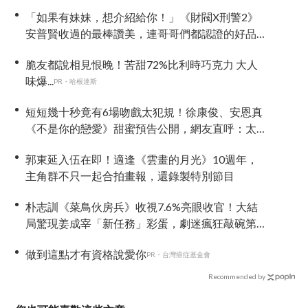
「如果有妹妹，想介紹給你！」《財閥X刑警2》
安普賢收過的最棒讚美，連哥哥們都認證的好品
格～
脆友都說相見恨晚！苦甜72%比利時巧克力 大人
味爆...
PR・哈根達斯
短短幾十秒竟有6場吻戲太犯規！徐康俊、安恩真
《不是你的戀愛》甜蜜預告公開，網友直呼：太
期待了！
郭東延入伍在即！適逢《雲畫的月光》10週年，
主角群不只一起合拍畫報，還錄製特別節目
朴志訓《菜鳥伙房兵》收視7.6%亮眼收官！大結
局驚現姜成宰「新任務」彩蛋，劇迷瘋狂敲碗第
二季
做到這點才有資格說愛你
PR・台灣癌症基金會
Recommended by