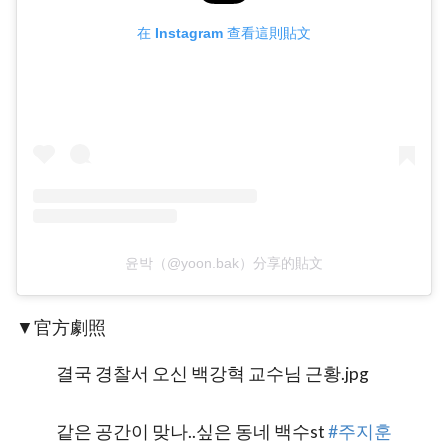
在 Instagram 查看這則貼文
윤박（@yoon.bak）分享的貼文
▼官方劇照
결국 경찰서 오신 백강혁 교수님 근황.jpg
같은 공간이 맞나..싶은 동네 백수st
#주지훈