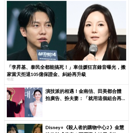
「李昇基、泰民全都能搞死！」車佳媛狂言錄音曝光，搬
家當天拒退105億保證金、糾紛再升級
明星
演技派的相遇！金南佶、田美都合體
拍廣告、扮夫妻：「就用這個組合再
拍一部戲劇吧」
Disney+《殺人者的購物中心2 》金慧