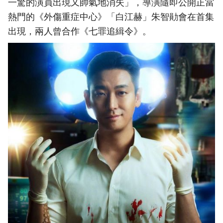
一驚的演員出現又帥氣地消失」，導演隨即公開正當
熱門的《外傷重症中心》「白江赫」朱智勛會在首集
出現，兩人曾合作《七罪追緝令》。