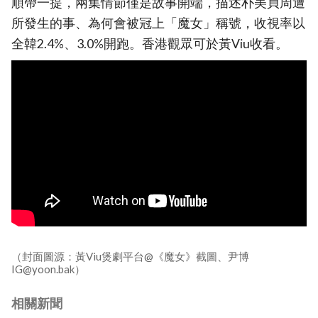
順帶一提，兩集情節僅是故事開端，描述朴美貞周遭
所發生的事、為何會被冠上「魔女」稱號，收視率以
全韓2.4%、3.0%開跑。香港觀眾可於黃Viu收看。
（封面圖源：黃Viu煲劇平台@《魔女》截圖、尹博
IG@yoon.bak）
相關新聞