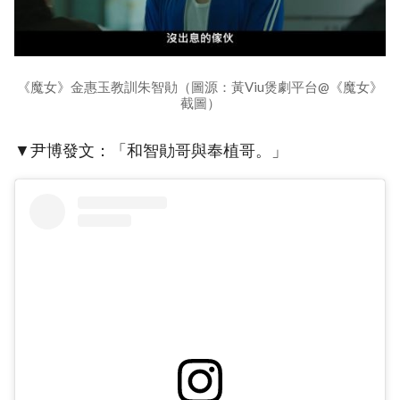
《魔女》金惠玉教訓朱智勛（圖源：黃Viu煲劇平台@《魔女》
截圖）
▼尹博發文：「和智勛哥與奉植哥。」