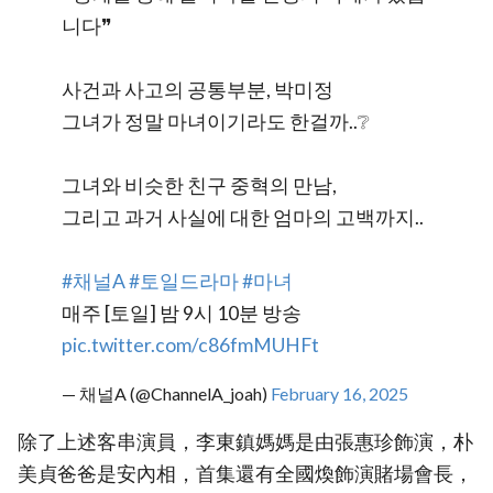
니다❞
사건과 사고의 공통부분, 박미정
그녀가 정말 마녀이기라도 한걸까..❔
그녀와 비슷한 친구 중혁의 만남,
그리고 과거 사실에 대한 엄마의 고백까지..
#채널A
#토일드라마
#마녀
매주 [토일] 밤 9시 10분 방송
pic.twitter.com/c86fmMUHFt
— 채널A (@ChannelA_joah)
February 16, 2025
除了上述客串演員，李東鎮媽媽是由張惠珍飾演，朴
美貞爸爸是安內相，首集還有全國煥飾演賭場會長，