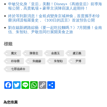
申敏兒化身「皇后」美翻！Disney+《再婚皇后》前導海
報公開，高貴氣場＋豪華主演陣容讓人超期待！
終於等到新消息！金裕貞變身京城神偷，首度攜手朴珍
榮演繹諜報羅曼史，《100日的謊言》首波預告公開
劉在錫新網路綜藝《要一起吃拉麵嗎？》7月開播！金南
佶、朱智勛、尹敬浩同行展開美食之旅
標籤
魔女
陳善圭
金惠玉
盧正義
朴珍榮
朱鐘赫
朱智勛
尹博
七罪追緝令
Facebook
Twitter
Line
WhatsApp
Copy
分
Link
享
為您推薦