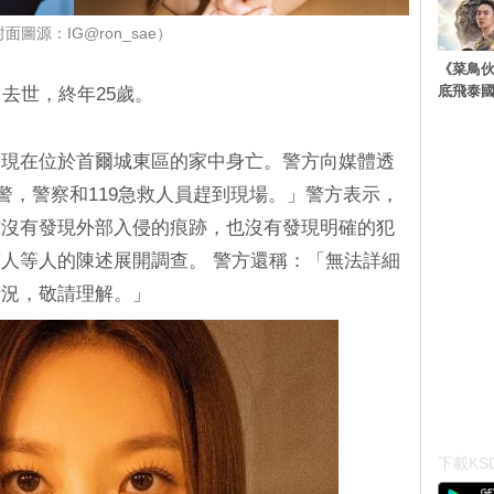
面圖源：IG@ron_sae）
《菜鳥
底飛泰
去世，終年25歲。
發現在位於首爾城東區的家中身亡。警方向媒體透
報警，警察和119急救人員趕到現場。」警方表示，
前沒有發現外部入侵的痕跡，也沒有發現明確的犯
人等人的陳述展開調查。 警方還稱：「無法詳細
情況，敬請理解。」
下載KSD