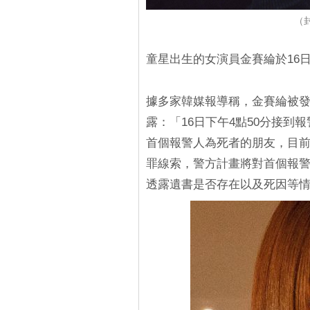
（封
童星出生的女演員金賽綸於16日
據多家韓媒報導稱，金賽綸被
露：「16日下午4點50分接到
首個報警人為死者的朋友，目
罪線索，警方計畫將對首個報警
透露遺書是否存在以及死因等