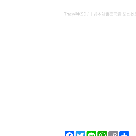
Tracy@KSD / 非得本站書面同意
Facebook
Twitter
Line
WhatsApp
Copy
分