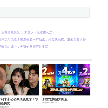
金秀賢無嫌疑 ，未違反《兒童福利法》
判定AI偽造！爆造假者同時勒索：給錢就結束、還要免費廣告
正慎重討論中，先讓他回歸正常生活
看到未來公公頭頂後驚呆！快
創世之楓盛大開服
Maplestory World
髮給男友
養髮洗髮精