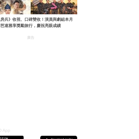
伙房兵》收視、口碑雙收！演員與劇組本月
國芭達雅享獎勵旅行，慶祝亮眼成績
廣告
 App