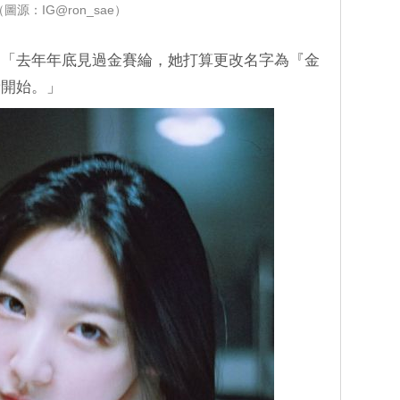
（圖源：IG@ron_sae）
：「去年年底見過金賽綸，她打算更改名字為『金
新開始。」