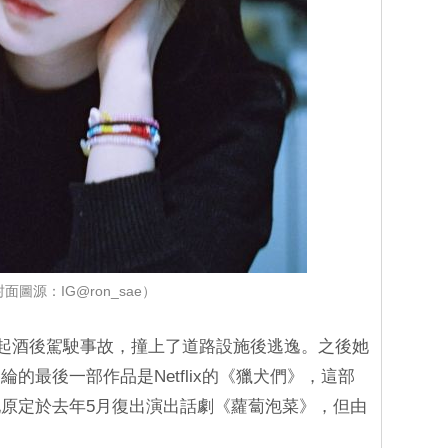
面圖源：IG@ron_sae）
過一起酒後駕駛事故，撞上了道路設施後逃逸。之後她
的最後一部作品是Netflix的《獵犬們》，這部
原定於去年5月復出演出話劇《蘿蔔泡菜》，但由