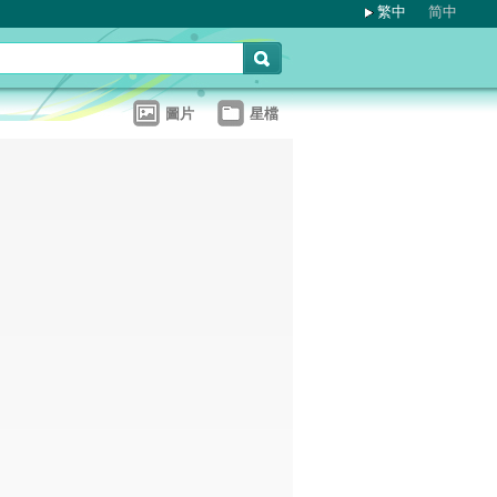
繁中
简中
圖片
星檔