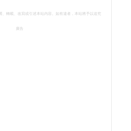
 請勿抄襲、轉載、改寫或引述本站內容。如有違者，本站將予以追究
廣告