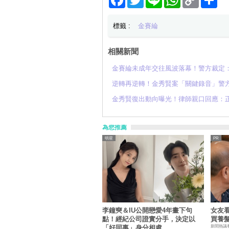
Link
享
標籤 :
金賽綸
相關新聞
金賽綸未成年交往風波落幕！警方裁定：
逆轉再逆轉！金秀賢案「關鍵錄音」警方
金秀賢復出動向曝光！律師親口回應：
為您推薦
明星
李鐘奭＆IU公開戀愛4年畫下句
女友
點！經紀公司證實分手，決定以
買養
新聞熱議
「好同事」身分相處