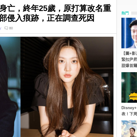
身亡，終年25歲，原打算改名重
熱門
部侵入痕跡，正在調查死因
y
80
【圖+影
緊扣尹昇
甜爆首
Disn
表！下