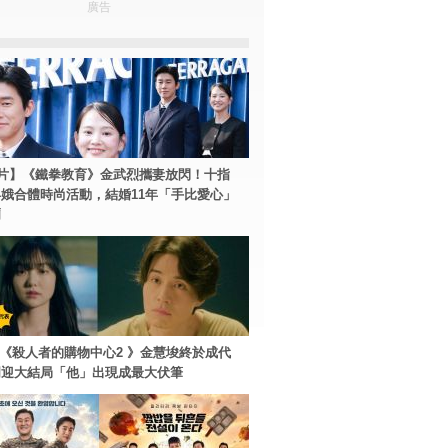
廣告
片】《鐵拳教育》金武烈攜妻放閃！十指
娥合體時尚活動，結婚11年「手比愛心」
爾
ey+《殺人者的購物中心2 》金慧埈終於成代
周迎大結局「他」出現成最大伏筆