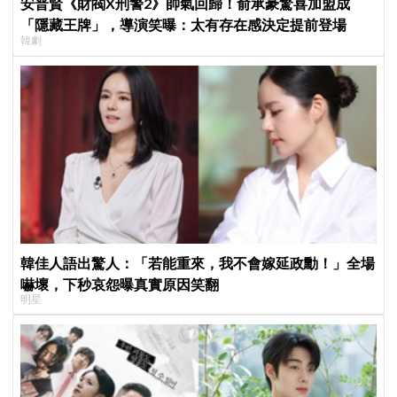
安普賢《財閥X刑警2》帥氣回歸！俞承豪驚喜加盟成
「隱藏王牌」，導演笑曝：太有存在感決定提前登場
韓劇
韓佳人語出驚人：「若能重來，我不會嫁延政勳！」全場
嚇壞，下秒哀怨曝真實原因笑翻
明星