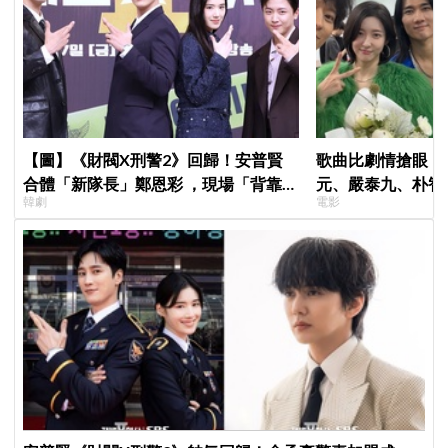
【圖】《財閥X刑警2》回歸！安普賢
歌曲比劇情搶眼！
合體「新隊長」鄭恩彩 ，現場「背靠背
元、嚴泰九、朴智
韓劇
電影
比槍」霸氣爆棚
曲《Love Is》超