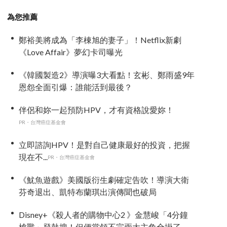
為您推薦
鄭裕美將成為「李棟旭的妻子」！Netflix新劇
《Love Affair》夢幻卡司曝光
《韓國製造2》導演曝3大看點！玄彬、鄭雨盛9年
恩怨全面引爆：誰能活到最後？
伴侶和妳一起預防HPV，才有資格說愛妳！
PR・台灣癌症基金會
立即諮詢HPV！是對自己健康最好的投資，把握
現在不...
PR・台灣癌症基金會
《魷魚遊戲》美國版衍生劇確定告吹！導演大衛
芬奇退出、凱特布蘭琪出演傳聞也破局
Disney+《殺人者的購物中心2 》金慧峻「4分鐘
槍戰」登熱搜！但便當領不完兩大主角全掛了⋯