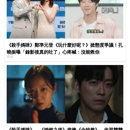
《殺手媽咪》鄭準元登《玩什麼好呢？》掀態度爭議！孔
曉振曝「錄影後真的吐了」心疼喊：沒能救你
明星
《殺手媽咪》、《婚姻之後》接棒《金特務》 收視雙雙