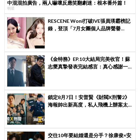
中混混拍廣告，兩人嚇壞反應笑翻劇迷：根本番外篇！
明星
RESCENE Woni打破IVE張員瑛霸榜記
錄，登頂「7月女團個人品牌聲譽
榜」！魔性迷因「巨濟呀吼」全網瘋
傳、逆襲Melon第一
《金特務》EP.10大結局完美收官！蘇
志燮真摯發表完結感言：真心感謝一
路陪伴我們到最後的觀眾
鎖定8月7日！安普賢《財閥X刑警2》
海報帥出新高度，私人飛機上辦案太
犯規
交往10年要結婚還是分手？徐康俊×安