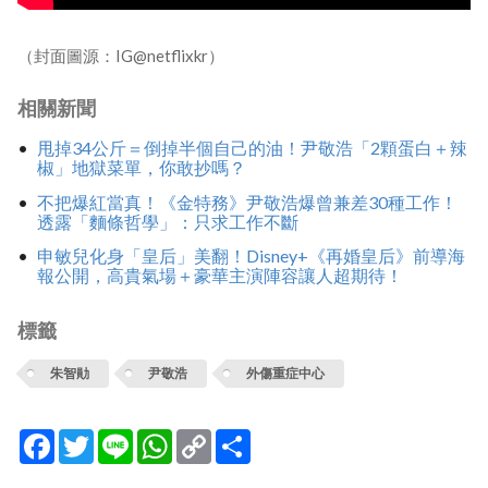
（封面圖源：IG@netflixkr）
相關新聞
甩掉34公斤＝倒掉半個自己的油！尹敬浩「2顆蛋白＋辣
椒」地獄菜單，你敢抄嗎？
不把爆紅當真！《金特務》尹敬浩爆曾兼差30種工作！
透露「麵條哲學」：只求工作不斷
申敏兒化身「皇后」美翻！Disney+《再婚皇后》前導海
報公開，高貴氣場＋豪華主演陣容讓人超期待！
標籤
朱智勛
尹敬浩
外傷重症中心
Facebook
Twitter
Line
WhatsApp
Copy
分
Link
享