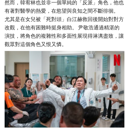
然而，韓宥林也並非一個單純的「反派」角色，他也
有著對醫學的熱愛，在慾望與良知之間不斷徘徊。
尤其是在女兒被「死對頭」白江赫救回後開始對對方
改觀，在他有困難時挺身相助。 尹敬浩通過精湛的
演技，將角色的複雜性和多面性展現得淋漓盡致，讓
觀眾對這個角色又恨又憐。