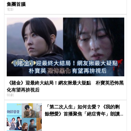
集團首腦
電影
《賭金》迎最終大結局！網友揪最大疑點 朴寶英恐怖黑
化有望再拚視后
韓劇
「第二次人生」如何去愛？《我的剩
餘戀愛》首播聚焦「絕症青年」朗讀
日記全場淚崩，初見面竟「撞見舊
識」！