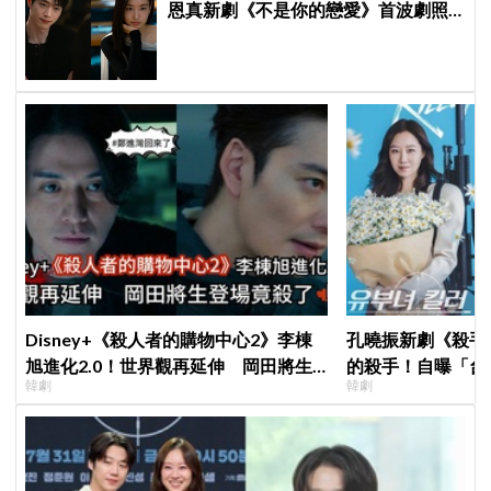
恩真新劇《不是你的戀愛》首波劇照
曝光，9月12日首播引期待
Disney+《殺人者的購物中心2》李棟
孔曉振新劇《殺手
旭進化2.0！世界觀再延伸 岡田將生
的殺手！自曝「台
韓劇
韓劇
登場竟殺了「他」
小很多XD