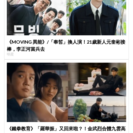
《MOVING 異能》/「奉皙」換人演！21歲新人元奎彬接
棒，李正河當兵去
明星
《鐵拳教育》「羅華振」又回來啦？！金武烈合體九雲高