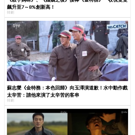
飆升至7～8%創新高！
韓劇
蘇志燮《金特務：本色回歸》向玉澤演道歉！水中動作戲
太辛苦：請他來演了太辛苦的客串
韓劇