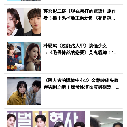
蔡秀彬二搭《現在撥打的電話》原作
者！攜手禹棹奐主演新劇《花是誘
餌》，上演「活埋殺人魔」危險偽婚
關係
朴恩斌《超能路人甲》搞怪少女
→《毛骨悚然的戀愛》見鬼霸總！180
度反差演技獲讚「信看演員」
《殺人者的購物中心2》金慧峻痛失夥
伴哭到崩潰！爆發性演技震撼觀眾
點燃復仇怒火