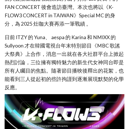
FAN CONCERT 後會造訪臺灣。本次也將以《K-
FLOW3 CONCERT in TAIWAN》Special MC 的身
分，為 2025 灶咖大賽再添一筆戰績 。
日前 ITZY 的 Yuna、 aespa 的 Karina 和 NMIXX 的
Sullyoon 才在韓國電視台年末特別節目《MBC 歌謠
大祭典》上合作，消息一出就在各大社群平台上掀起
熱烈討論，三位擁有獨特魅力的新生代女神同台即是
所有人矚目的焦點。隨著節目播映後釋出的花絮，也
能看到三人從起初的些許拘謹到逐漸展現默契的化學
反應。