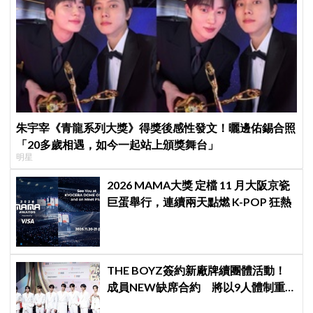
朱宇宰《青龍系列大獎》得獎後感性發文！曬邊佑錫合照
「20多歲相遇，如今一起站上頒獎舞台」
明星
2026 MAMA大獎 定檔 11 月大阪京瓷
巨蛋舉行，連續兩天點燃 K-POP 狂熱
THE BOYZ簽約新廠牌續團體活動！
成員NEW缺席合約 將以9人體制重
啟新篇章