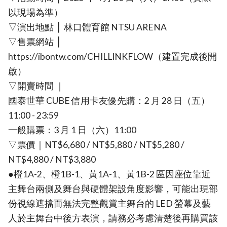
以現場為準）
▽演出地點 ⎪ 林口體育館 NTSU ARENA
▽售票網站 ⎪
https://ibontw.com/CHILLINKFLOW（建置完成後開
啟）
▽開賣時間 ｜
國泰世華 CUBE 信用卡友優先購：2 月 28 日（五）
11:00 - 23:59
一般購票：3 月 1 日（六）11:00
▽票價｜NT$6,680 / NT$5,880 / NT$5,280 /
NT$4,880 / NT$3,880
●橙1A-2、橙1B-1、黃1A-1、黃1B-2 區因座位靠近
主舞台兩側及舞台與硬體架設角度影響，可能出現部
份視線遮擋而無法完整觀賞主舞台的 LED 螢幕及藝
人於主舞台中後方表演，請務必考慮清楚後再購買該