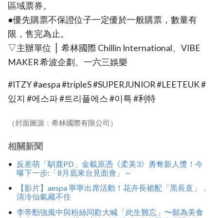
區域票券。
●優先購票不保證位子一定優於一般購票，數量有
限，售完為止。
▽主辦單位 ⎪ 希林國際 Chillin International、VIBE
MAKER 希波企劃、一六三娛樂
#ITZY #aespa #tripleS #SUPERJUNIOR #LEETEUK #
있지 #에스파 #트리플에스 #이특 #利特
（封面圖源：希林國際有限公司）
相關新聞
反差萌「馴鹿PD」金載原憑《柔美3》勇奪新人獎！今
曝下一步:「8月底來台見面會」～
【影片】aespa 寧寧出席活動！花卉長裙配「黑長直」，
清冷仙氣藏不住
李帝勳強風中與粉絲同歡大喊「此生難忘」〜願為美食