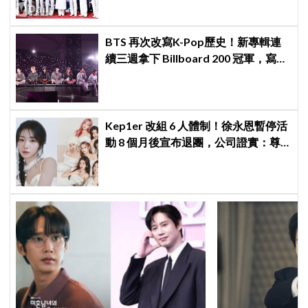
BTS 再次改寫K-Pop歷史！新專輯連
續三週拿下 Billboard 200 冠軍，寫下
全球主流市場新神話
Kep1er 改組 6 人體制！徐永恩暫停活
動 8 個月後宣布退團，公司證實：尊
重其意願