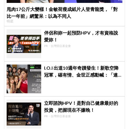
甩肉17公斤大變樣！金敏荷瘦成紙片人登青龍獎，「對
比一年前」網驚呆：以為不同人
明星
伴侶和妳一起預防HPV，才有資格說
愛妳！
PR・台灣癌症基金會
I.O.I 出道10週年奇蹟發生！新歌空降
冠軍，磪有情、金世正感動喊：「連
韓劇都寫不出這樣的劇情」
立即諮詢HPV！是對自己健康最好的
投資，把握現在不嫌晚！
PR・台灣癌症基金會