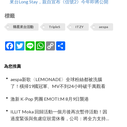
來台Long Stay，親自宣布《信號2》今年即將公開
標籤
韓星來台活動
TripleS
ITZY
aespa
Facebook
Twitter
Line
WhatsApp
Copy
分
Link
享
為您推薦
aespa新歌〈LEMONADE〉全球粉絲都被洗腦
了！橫掃19國冠軍、MV不到24小時破千萬觀看
激新 K-Pop 男團 EMOTI:M 8月9日襲港
ILLIT Moka 回歸活動一個月後再次暫停活動！因
過度緊張與焦慮症狀需休養，公司：將全力支持
恢復健康