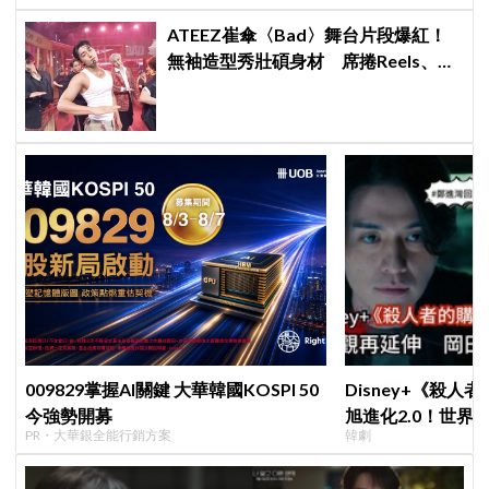
ATEEZ崔傘〈Bad〉舞台片段爆紅！
無袖造型秀壯碩身材 席捲Reels、
Shorts演算法
009829掌握AI關鍵 大華韓國KOSPI 50
Disney+《殺人
今強勢開募
旭進化2.0！世界
PR・大華銀全能行銷方案
韓劇
登場竟殺了「他」