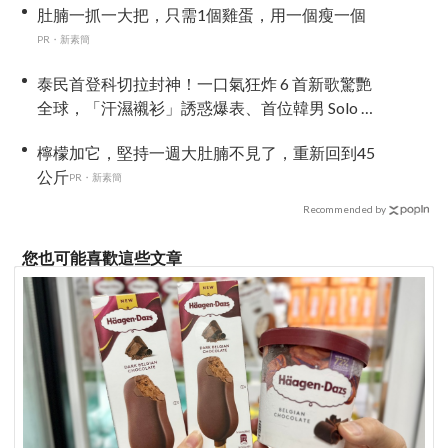
肚腩一抓一大把，只需1個雞蛋，用一個瘦一個
PR・新素簡
泰民首登科切拉封神！一口氣狂炸 6 首新歌驚艷
全球，「汗濕襯衫」誘惑爆表、首位韓男 Solo 寫
歷史
檸檬加它，堅持一週大肚腩不見了，重新回到45
公斤
PR・新素簡
Recommended by
您也可能喜歡這些文章