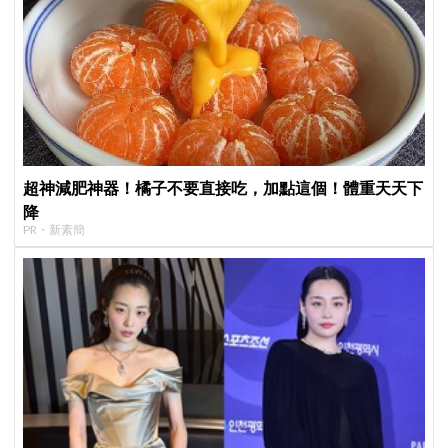
超神減肥神器！橘子不要直接吃，加點這個！體重天天下
降
PR・新素簡