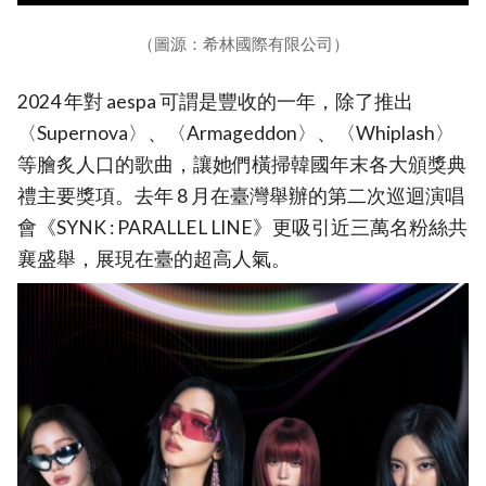
（圖源：希林國際有限公司）
2024 年對 aespa 可謂是豐收的一年，除了推出
〈Supernova〉、〈Armageddon〉、〈Whiplash〉
等膾炙人口的歌曲，讓她們橫掃韓國年末各大頒獎典
禮主要獎項。去年 8 月在臺灣舉辦的第二次巡迴演唱
會《SYNK : PARALLEL LINE》更吸引近三萬名粉絲共
襄盛舉，展現在臺的超高人氣。