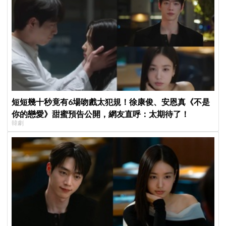
短短幾十秒竟有6場吻戲太犯規！徐康俊、安恩真《不是
你的戀愛》甜蜜預告公開，網友直呼：太期待了！
韓劇