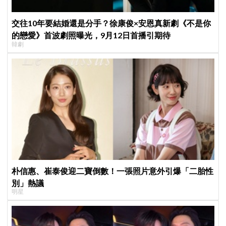
交往10年要結婚還是分手？徐康俊×安恩真新劇《不是你
的戀愛》首波劇照曝光，9月12日首播引期待
韓劇
朴信惠、崔泰俊迎二寶倒數！一張照片意外引爆「二胎性
別」熱議
明星