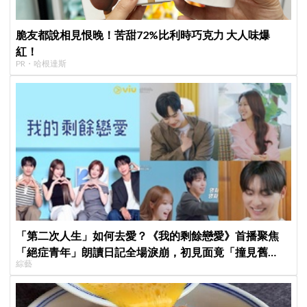
脆友都說相見恨晚！苦甜72%比利時巧克力 大人味爆
紅！
PR・哈根達斯
「第二次人生」如何去愛？《我的剩餘戀愛》首播聚焦
「絕症青年」朗讀日記全場淚崩，初見面竟「撞見舊
綜藝
識」！