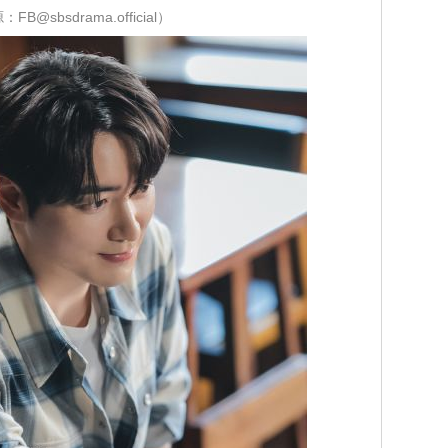
FB@sbsdrama.official）