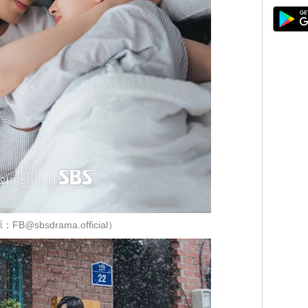
FB@sbsdrama.official）