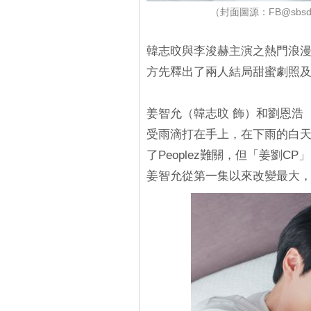
（封面圖源：FB@sbsdram
韓志旼與李浚赫主演之熱門浪
方先釋出了兩人結局甜蜜劇照
姜智允（韓志旼 飾）和劉恩浩
受雨滴打在手上，在下雨的白
了Peoplez難關，但「姜劉
姜智允從第一集以來改變最大