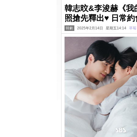
韓志旼&李浚赫《我
照搶先釋出♥ 日常
韓劇
2025年2月14日 星期五14:14
草莓