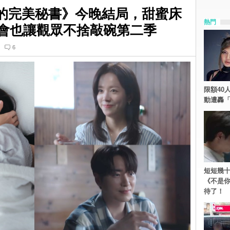
的完美秘書》今晚結局，甜蜜床
熱門
約會也讓觀眾不捨敲碗第二季
6
限額40人
動遭轟「
短短幾十
《不是
待了！