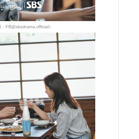
FB@sbsdrama.official）