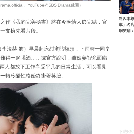
a.official、YouTube@SBS Drama截圖）
迷因本尊
漫之作《我的完美秘書》將在今晚情人節完結，官
車」名
及一支搶先看片段。
網笑翻
（李浚赫 飾）早晨起床甜蜜貼額頭，下雨時一同享
天難得一起喝酒……據官方說明，雖然姜智允面臨
CP」兩人都放下工作享受平凡的日常生活，可以看見
，一轉冷酷性格始終掛著笑臉。
下載KSD