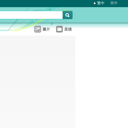
繁中
简中
圖片
星檔