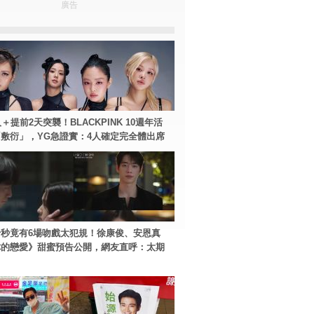
廣告
＋提前2天突襲！BLACKPINK 10週年活
敷衍」，YG急證實：4人確定完全體出席
秒竟有6場吻戲太犯規！徐康俊、安恩真
你的戀愛》甜蜜預告公開，網友直呼：太期