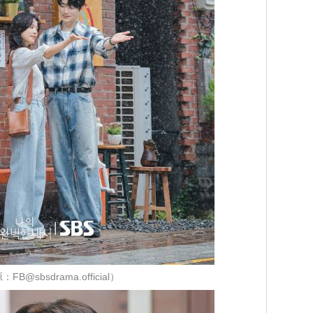
FB@sbsdrama.official）