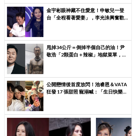
金宇彬眼神藏不住愛意！申敏兒一登
台「全程看著愛妻」，李光洙興奮歡
呼到被制止 XD
甩掉34公斤＝倒掉半個自己的油！尹
敬浩「2顆蛋白＋辣椒」地獄菜單，你
敢抄嗎？
公開戀情後首度放閃！池睿恩＆VATA
狂發 17 張甜照 寵溺喊：「生日快樂我
的小狗」