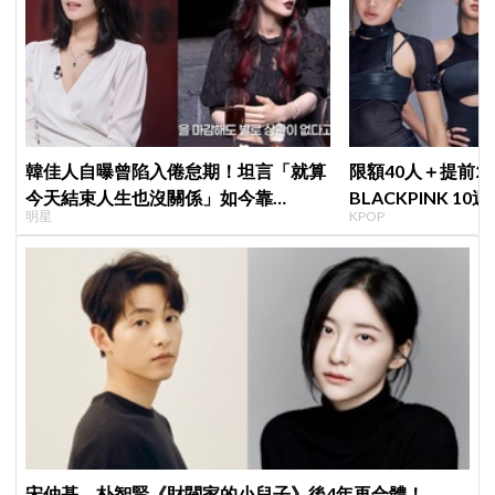
韓佳人自曝曾陷入倦怠期！坦言「就算
限額40人＋提前2
今天結束人生也沒關係」如今靠
BLACKPINK 1
明星
KPOP
YouTube重拾生活樂趣
衍」，YG急證實
宋仲基、朴智賢《財閥家的小兒子》後4年再合體！