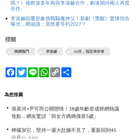
嗎？》後睽違多年再與李濬赫合作，劇迷期待兩人再度
合作
李浚赫顛覆形象挑戰驅魔神父！新劇《覺醒》驚悚預告
曝光，網崩潰：竟然要等到2027？
標籤
韓網熱門
李浚赫
60天，指定倖存者
Facebook
Twitter
Line
WhatsApp
Copy
分
Link
享
為您推薦
張基河×尹可而公開戀情！18歲年齡差成韓網熱議
焦點，網友驚訝「與女方媽媽僅差5歲」
檸檬加它，堅持一週大肚腩不見了，重新回到45
公斤
PR・新素簡