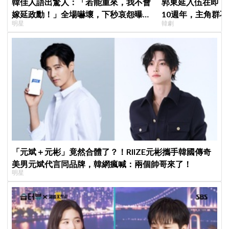
韓佳人語出驚人：「若能重來，我不會
郭東延入伍在即！
嫁延政勳！」全場嚇壞，下秒哀怨曝真
10週年，主角群
明星
韓劇
實原因笑翻
錄製特別節目
「元斌＋元彬」竟然合體了？！RIIZE元彬攜手韓國傳奇
美男元斌代言同品牌，韓網瘋喊：兩個帥哥來了！
明星