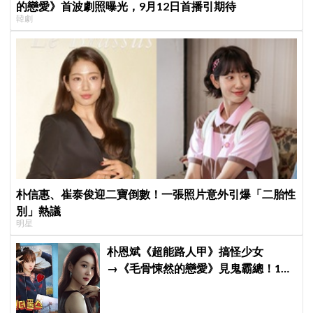
的戀愛》首波劇照曝光，9月12日首播引期待
韓劇
朴信惠、崔泰俊迎二寶倒數！一張照片意外引爆「二胎性
別」熱議
明星
朴恩斌《超能路人甲》搞怪少女
→《毛骨悚然的戀愛》見鬼霸總！180
度反差演技獲讚「信看演員」