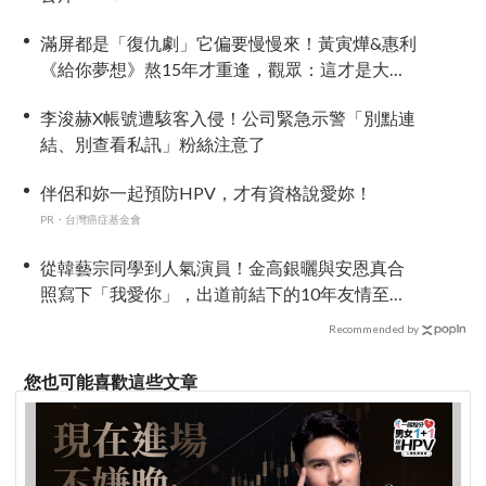
滿屏都是「復仇劇」它偏要慢慢來！黃寅燁&惠利
《給你夢想》熬15年才重逢，觀眾：這才是大人
的戀愛
李浚赫X帳號遭駭客入侵！公司緊急示警「別點連
結、別查看私訊」粉絲注意了
伴侶和妳一起預防HPV，才有資格說愛妳！
PR・台灣癌症基金會
從韓藝宗同學到人氣演員！金高銀曬與安恩真合
照寫下「我愛你」，出道前結下的10年友情至今
依舊深厚
Recommended by
您也可能喜歡這些文章