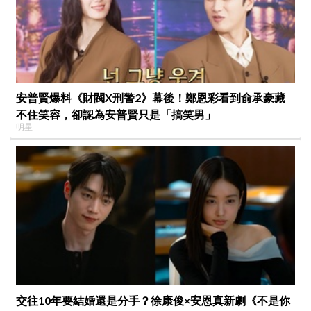
安普賢爆料《財閥X刑警2》幕後！鄭恩彩看到俞承豪藏
不住笑容，卻認為安普賢只是「搞笑男」
明星
交往10年要結婚還是分手？徐康俊×安恩真新劇《不是你