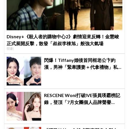
Disney+《殺人者的購物中心2》劇情迎來反轉！金慧峻
正式展開反擊，散發「叔叔李棟旭」般強大氣場
韓劇
閃爆！Tiffany婚後首同框老公卞約
漢，男神「緊牽護妻＋代拿禮物」私
下甜度超標
RESCENE Woni打破IVE張員瑛霸榜記
錄，登頂「7月女團個人品牌聲譽
榜」！魔性迷因「巨濟呀吼」全網瘋
傳、逆襲Melon第一