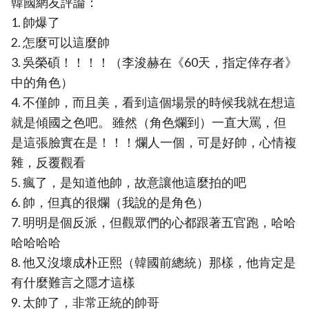
韓國網友評論：
1. 帥爆了
2. 怎麼可以這麼帥
3. 吳榮碩！！！！（李浚赫在《60天，指定倖存者》
中的角色）
4. 不僅帥，而且美，看到這個場景的時候我就在想這
就是傾國之色吧。 雖然（角色爛到）一直大罵，但
是這張臉實在是！！！爛人一個，可是好帥，心情複
雜，反覆觀看
5. 瘋了，是知道他帥，故意讓他這麼拍的吧
6. 帥，但真的很爛（我說的是角色）
7. 明明是個反派，但觀眾們的心都跟著五官跑，哈哈
哈哈哈哈
8. 他又沒壞成朴正熙（韓國前總統）那樣，他肯定是
有什麼難言之隱才這樣
9. 太帥了，非常正統的帥哥