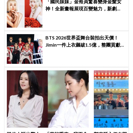
「國民妹妹」金裕貞驚喜變身金髮女
神！全新畫報展現百變魅力，新劇
《100日的謊言》將在10月首播
BTS 2026世界盃舞台裝拍出天價！
Jimin一件上衣飆破1.5億，整團貢獻慈
善拍賣近半金額