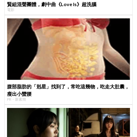
賢組混聲團體，劇中曲《Love Is》超洗腦
電影
腹部脂肪的「剋星」找到了，常吃這幾物，吃走大肚囊，
瘦出小蠻腰
PR・新素簡