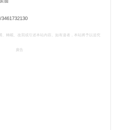
加油
e/3461732130
 請勿抄襲、轉載、改寫或引述本站內容。如有違者，本站將予以追究
廣告