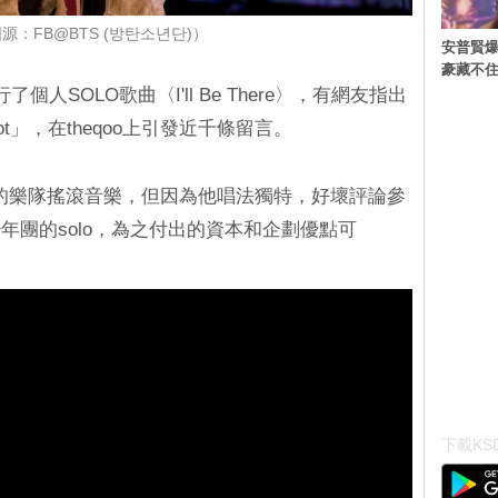
源：FB@BTS (방탄소년단)）
安普賢爆
豪藏不
人SOLO歌曲〈I'll Be There〉，有網友指出
t」，在theqoo上引發近千條留言。
的樂隊搖滾音樂，但因為他唱法獨特，好壞評論參
年團的solo，為之付出的資本和企劃優點可
下載KSD