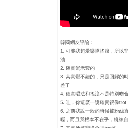
韓國網友評論：
1. 可能我超愛樂隊搖滾，所以
油
2. 確實蠻老套的
3. 其實蠻不錯的，只是回歸的時
差了
4. 確實唱法和搖滾不是特別吻
5. 哇，你這麼一說確實很像trot
6. 之前我說一般的時候被粉
喔，而且我根本不在乎，粉絲