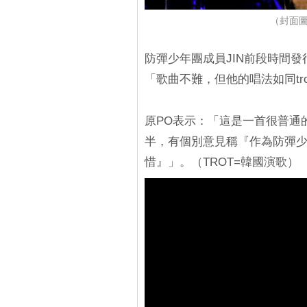
（封面圖
防彈少年團成員JIN前段時間發行了個
「歌曲不難，但他的唱法如同tro
原PO表示：「這是一首很普通
半，有個別意見稱『作為防彈少
惜』」。（TROT=韓國演歌）