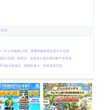
BTS
min一件上衣飆破1.5億，整團貢獻慈善拍賣近半金額
洲流行音樂」新獎項 葛萊美火速回應仍難平息爭議
CEO急出面滅火，韓網反應大：歧視還裝清高