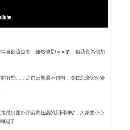
非常喜歡這首歌，雖然他是hybe的，但我也為他加
間有些...... 之前反響還不錯啊，現在怎麼突然變
合
絲直接甩出國外評論家狂讚的新聞網站，大家要小心
自嗨罷了