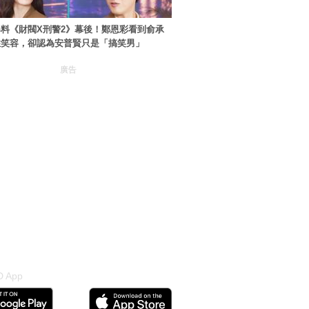
料《財閥X刑警2》幕後！鄭恩彩看到俞承
住笑容，卻認為安普賢只是「搞笑男」
廣告
 App