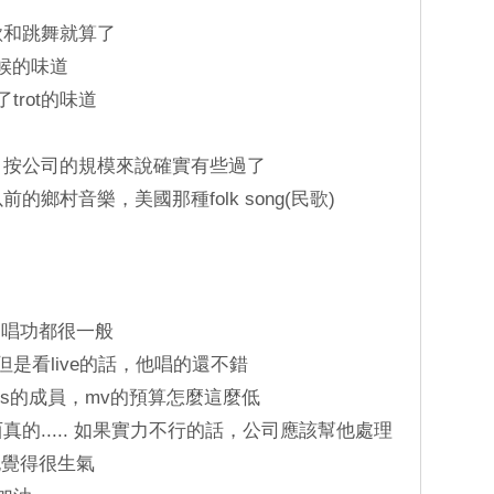
歌和跳舞就算了
時候的味道
trot的味道
話，按公司的規模來說確實有些過了
以前的鄉村音樂，美國那種folk song(民歌)
國，唱功都很一般
但是看live的話，他唱的還不錯
為bts的成員，mv的預算怎麼這麼低
西真的..... 如果實力不行的話，公司應該幫他處理
也覺得很生氣