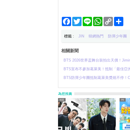
Facebook
Twitter
Line
WhatsApp
Copy
分
Link
享
標籤 :
JIN
韓網熱門
防彈少年團
相關新聞
BTS 2026世界盃舞台裝拍出天價！Ji
BTS宣布不參加葛萊美！抵制「最佳亞
BTS防彈少年團抵制葛萊美獎燒不停！
為您推薦
明星