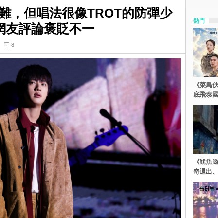
難，但唱法很像TROT的防彈少
熱門
！網友評論褒貶不一
8
《菜鳥
底飛泰
《魷魚
奇退出