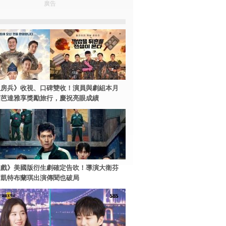
廣告
伙房兵》收視、口碑雙收！演員與劇組本月
國芭達雅享獎勵旅行，慶祝亮眼成績
遊戲》美國版衍生劇確定告吹！導演大衛芬
、凱特布蘭琪出演傳聞也破局