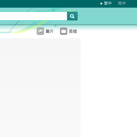
繁中
简中
圖片
星檔