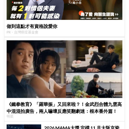
做到這點才有資格說愛你
PR・台灣癌症基金會
《鐵拳教育》「羅華振」又回來啦？！金武烈合體九雲高
中混混拍廣告，兩人嚇壞反應笑翻劇迷：根本番外篇！
明星
2026 MAMA大獎 定檔 11 月大阪京瓷