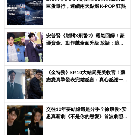
巨蛋舉行，連續兩天點燃 K-POP 狂熱
安普賢《財閥X刑警2》霸氣回歸！豪
砸資金、動作戲全面升級 放話：這次
要超越第一季
《金特務》EP.10大結局完美收官！蘇
志燮真摯發表完結感言：真心感謝一
路陪伴我們到最後的觀眾
交往10年要結婚還是分手？徐康俊×安
恩真新劇《不是你的戀愛》首波劇照
曝光，9月12日首播引期待