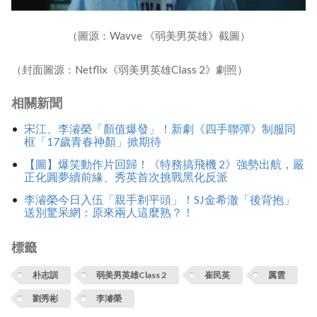
（圖源：Wavve 《弱美男英雄》截圖）
（封面圖源：Netflix《弱美男英雄Class 2》劇照）
相關新聞
宋江、李濬榮「顏值爆發」！新劇《四手聯彈》制服同
框「17歲青春神顏」掀期待
【圖】爆笑動作片回歸！《特務搞飛機 2》強勢出航，嚴
正化圓夢續前緣、秀英首次挑戰黑化反派
李濬榮今日入伍「親手剃平頭」！SJ金希澈「後背抱」
送別驚呆網：原來兩人這麼熟？！
標籤
朴志訓
弱美男英雄Class 2
崔民英
厲雲
劉秀彬
李濬榮