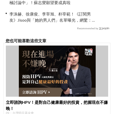
極討論中」！蘇志燮願望要成真啦
李洙赫、徐康俊、李宰旭、朴宰範！《訂閱男
友》Jisoo與「她的男人們」名單曝光，網驚：這
後宮陣容太狂
Recommended by
您也可能喜歡這些文章
立即諮詢HPV！是對自己健康最好的投資，把握現在不嫌
晚！
PR・台灣癌症基金會