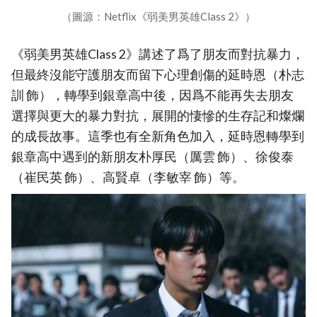
（圖源：Netflix《弱美男英雄Class 2》）
《弱美男英雄Class 2》講述了爲了朋友而對抗暴力，
但最終沒能守護朋友而留下心理創傷的延時恩（朴志
訓 飾），轉學到銀章高中後，因爲不能再失去朋友
選擇與更大的暴力對抗，展開的悽慘的生存記和燦爛
的成長故事。這季也有全新角色加入，延時恩轉學到
銀章高中遇到的新朋友朴厚民（厲雲 飾）、徐俊泰
（崔民英 飾）、高賢卓（李敏宰 飾）等。