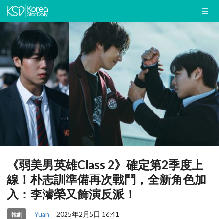
《弱美男英雄Class 2》確定第2季度上
線！朴志訓準備再次戰鬥，全新角色加
入：李濬榮又飾演反派！
Yuan
2025年2月5日 16:41
韓劇