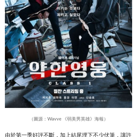
（圖源：Wavve 《弱美男英雄》海報）
由於第一季好評不斷，加上結尾埋下不少伏筆，讓許