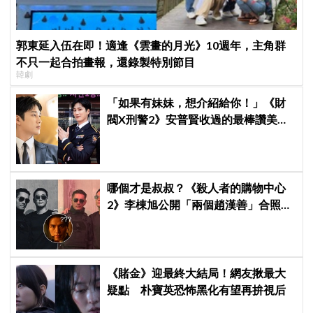
郭東延入伍在即！適逢《雲畫的月光》10週年，主角群
不只一起合拍畫報，還錄製特別節目
韓劇
「如果有妹妹，想介紹給你！」《財
閥X刑警2》安普賢收過的最棒讚美，
連哥哥們都認證的好品格～
哪個才是叔叔？《殺人者的購物中心
2》李棟旭公開「兩個趙漢善」合照，
全網傻眼：根本分不出來！
《賭金》迎最終大結局！網友揪最大
疑點 朴寶英恐怖黑化有望再拚視后