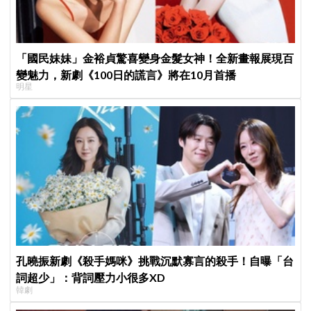
「國民妹妹」金裕貞驚喜變身金髮女神！全新畫報展現百
變魅力，新劇《100日的謊言》將在10月首播
明星
孔曉振新劇《殺手媽咪》挑戰沉默寡言的殺手！自曝「台
詞超少」：背詞壓力小很多XD
韓劇