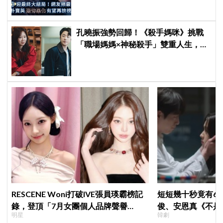
孔曉振強勢回歸！《殺手媽咪》挑戰
「職場媽媽×神秘殺手」雙重人生，與
鄭準元展開反差夫妻線
RESCENE Woni打破IVE張員瑛霸榜記
短短幾十秒竟有6
錄，登頂「7月女團個人品牌聲譽
俊、安恩真《不是
明星
韓劇
榜」！魔性迷因「巨濟呀吼」全網瘋
公開，網友直呼：