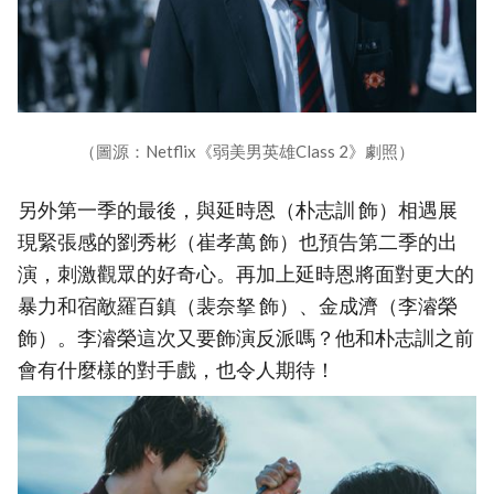
（圖源：Netflix《弱美男英雄Class 2》劇照）
另外第一季的最後，與延時恩（朴志訓 飾）相遇展
現緊張感的劉秀彬（崔孝萬 飾）也預告第二季的出
演，刺激觀眾的好奇心。再加上延時恩將面對更大的
暴力和宿敵羅百鎮（裴奈拏 飾）、金成濟（李濬榮
飾）。李濬榮這次又要飾演反派嗎？他和朴志訓之前
會有什麼樣的對手戲，也令人期待！