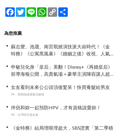
Facebook
Twitter
Line
WhatsApp
Copy
分
Link
享
為您推薦
蘇志燮、池晟、南宮珉掀演技派大叔時代！《金
特務》《公寓黑風暴》《婚姻之後》收視、人氣
雙爆發
申敏兒化身「皇后」美翻！Disney+《再婚皇后》
前導海報公開，高貴氣場＋豪華主演陣容讓人超
期待！
女友看到未來公公頭頂後驚呆！快買養髮給男友
PR・新聞熱議養髮洗髮精
伴侶和妳一起預防HPV，才有資格說愛妳！
PR・台灣癌症基金會
《金特務》結局埋哏埋超大，SBS證實「第二季積