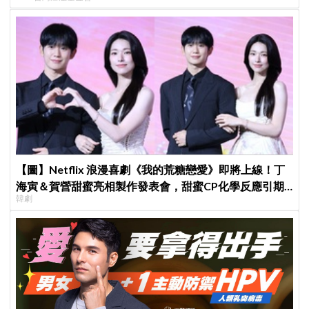
【圖】Netflix 浪漫喜劇《我的荒糖戀愛》即將上線！丁
海寅＆賀營甜蜜亮相製作發表會，甜蜜CP化學反應引期
韓劇
待