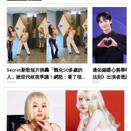
Secret新歌短片挨轟「醜化50多歲的
邊佑錫暖心善舉曝
人」掀世代歧視爭議！網怒：看了很不
法則》出演者透露
KPOP
明星
舒服
患者順利完成治療