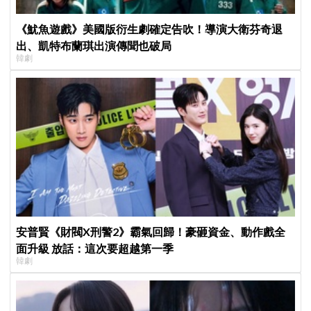
《魷魚遊戲》美國版衍生劇確定告吹！導演大衛芬奇退
出、凱特布蘭琪出演傳聞也破局
韓劇
安普賢《財閥X刑警2》霸氣回歸！豪砸資金、動作戲全
面升級 放話：這次要超越第一季
韓劇