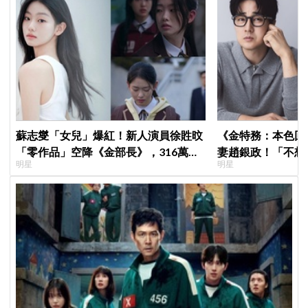
蘇志燮「女兒」爆紅！新人演員徐貹旼
《金特務：本色回
「零作品」空降《金部長》，316萬舊
妻趙銀政！「不想
明星
明星
片被挖出網驚呆：星味藏不住！
一句話展現滿滿尊