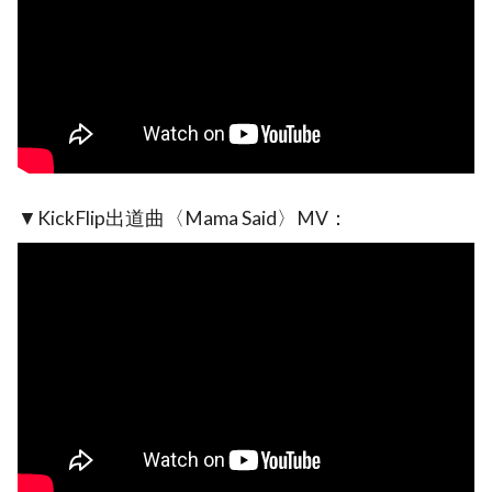
▼KickFlip出道曲〈Mama Said〉MV：