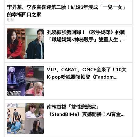
李昇基、李多寅喜迎第二胎！結婚3年湊成「一兒一女」
的幸福四口之家
明星
孔曉振強勢回歸！《殺手媽咪》挑戰
「職場媽媽×神秘殺手」雙重人生，與
鄭準元展開反差夫妻線
V.I.P、CARAT、ONCE全來了！10大
K-pop粉絲團領袖登《Fandom
Stage》廝殺：扛大炮、刷音源通通變
關卡
南韓首檔「雙性戀戀綜」
《StandBIMe》震撼開播！AI盲盒配
對驚見「同性約會」，天菜男女大混
戰：理想型撞衫了！