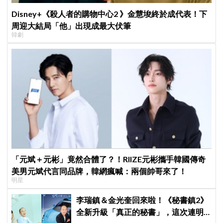
Disney+《殺人者的購物中心2 》金慧埈終於成代表！下
周迎大結局「他」出現成最大伏筆
韓劇
「元斌＋元彬」竟然合體了？！RIIZE元彬攜手韓國傳奇
美男元斌代言同品牌，韓網瘋喊：兩個帥哥來了！
明星
李瑞鎮＆金光奎回來啦！《秘書鎮2》
全新升級「真正的秘書」，這次連明