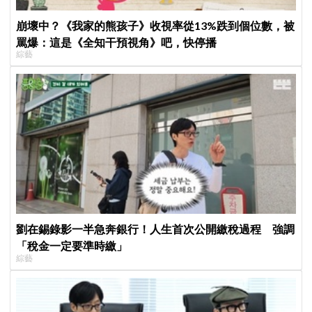
崩壞中？《我家的熊孩子》收視率從13%跌到個位數，被
罵爆：這是《全知干預視角》吧，快停播
綜藝
劉在錫錄影一半急奔銀行！人生首次公開繳稅過程 強調
「稅金一定要準時繳」
綜藝