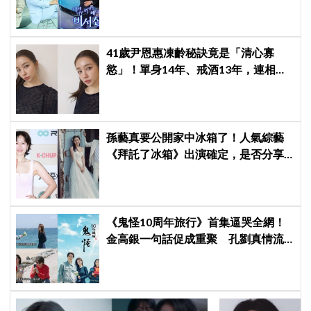
星私生活都包辦！8月28日首播
41歲尹恩惠凍齡秘訣竟是「清心寡
慾」！單身14年、戒酒13年，連相親
都幽默喊卡：輪不到我
孫藝真要公開家中冰箱了！人氣綜藝
《拜託了冰箱》出演確定，是否分享
與玄彬婚後日常掀期待
《鬼怪10周年旅行》首集逼哭全網！
金高銀一句話促成重聚 孔劉真情流
露勾起催淚回憶