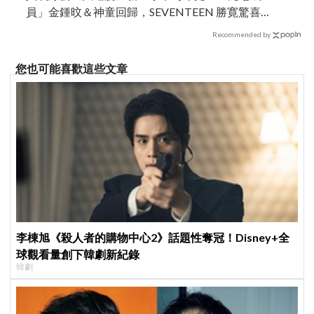
員」金鍾旼＆神童回歸，SEVENTEEN 勝寛驚喜
加盟，姜鎬童缺席成最大焦點
Recommended by
您也可能喜歡這些文章
李棟旭《殺人者的購物中心2》話題性奪冠！Disney+全
球觀看量創下韓劇新紀錄
韓劇