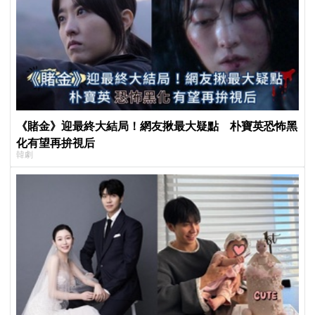
《賭金》迎最終大結局！網友揪最大疑點 朴寶英恐怖黑
化有望再拚視后
韓劇