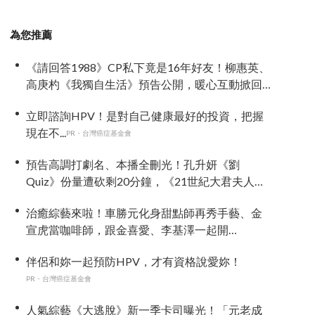
為您推薦
《請回答1988》CP私下竟是16年好友！柳惠英、
高庚杓《我獨自生活》預告公開，暖心互動掀回
憶殺
立即諮詢HPV！是對自己健康最好的投資，把握
現在不...
PR・台灣癌症基金會
預告高調打劇名、本播全刪光！孔升妍《劉
Quiz》份量遭砍剩20分鐘，《21世紀大君夫人》
6字憑空消失
治癒綜藝來啦！車勝元化身甜點師再秀手藝、金
宣虎當咖啡師，跟金喜愛、李基澤一起開
《Bonjour麵包店》
伴侶和妳一起預防HPV，才有資格說愛妳！
PR・台灣癌症基金會
人氣綜藝《大逃脫》新一季卡司曝光！「元老成