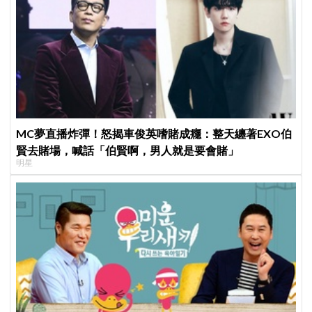
MC夢直播炸彈！怒揭車俊英嗜賭成癮：整天纏著EXO伯
賢去賭場，喊話「伯賢啊，男人就是要會賭」
明星