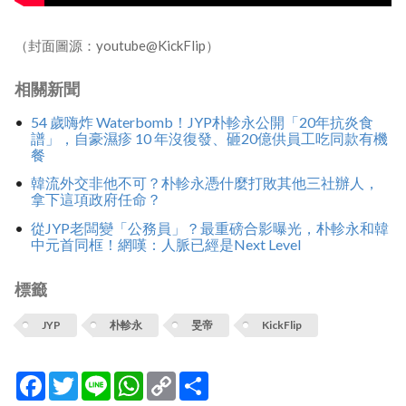
（封面圖源：youtube@KickFlip）
相關新聞
54 歲嗨炸 Waterbomb！JYP朴軫永公開「20年抗炎食
譜」，自豪濕疹 10 年沒復發、砸20億供員工吃同款有機
餐
韓流外交非他不可？朴軫永憑什麼打敗其他三社辦人，
拿下這項政府任命？
從JYP老闆變「公務員」？最重磅合影曝光，朴軫永和韓
中元首同框！網嘆：人脈已經是Next Level
標籤
JYP
朴軫永
旻帝
KickFlip
Facebook
Twitter
Line
WhatsApp
Copy
分
Link
享