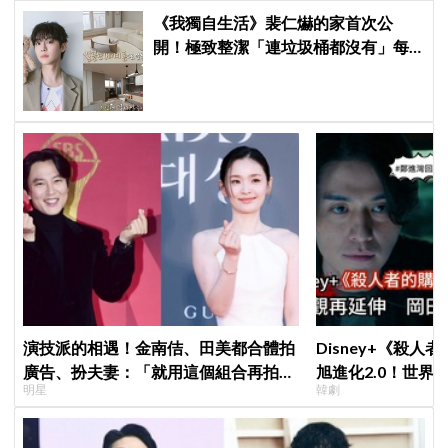
《我獨自生活》裴仁爀的家首次公
開！極致整潔「連垃圾桶都沒有」每
天必做一件事
演技派的相遇！金南佶、田美都合體拍
Disney+《殺人
廣告、扮夫妻：「就用這個組合再拍一
旭進化2.0！世界
明星
韓劇
部戲劇吧」
登場竟殺了「他」