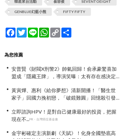
韓星來台活動
崔容俊
SEVENTOEIGHT
GENBLUE幻藍小熊
FIFTY FIFTY
Facebook
Twitter
Line
WhatsApp
Copy
分
Link
享
為您推薦
安普賢《財閥X刑警2》帥氣回歸！俞承豪驚喜加
盟成「隱藏王牌」，導演笑曝：太有存在感決定
提前登場
黃寅燁、惠利《給你夢想》清新開播！「醫生世
家子」回國力挽初戀，「破鏡難圓」回憶殺引發
全網現實共鳴
立即諮詢HPV！是對自己健康最好的投資，把握
現在不...
PR・台灣癌症基金會
金宇彬確定主演新劇《天賦》！化身全國墊底高