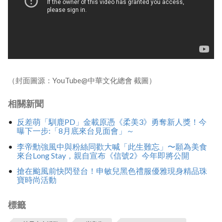
（封面圖源：YouTube@中華文化總會 截圖）
相關新聞
反差萌「馴鹿PD」金載原憑《柔美3》勇奪新人獎！今
曝下一步:「8月底來台見面會」～
李帝勳強風中與粉絲同歡大喊「此生難忘」〜願為美食
來台Long Stay，親自宣布《信號2》今年即將公開
搶在颱風前快閃登台！申敏兒黑色禮服優雅現身精品珠
寶時尚活動
標籤