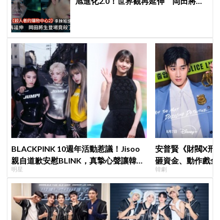
旭進化2.0！世界觀再延伸 岡田將生
登場竟殺了「他」
BLACKPINK 10週年活動惹議！Jisoo
安普賢《財閥X刑
親自道歉安慰BLINK，真摯心聲讓韓網
砸資金、動作戲全
明星
韓劇
直呼：「看了心裡好暖」
超越第一季