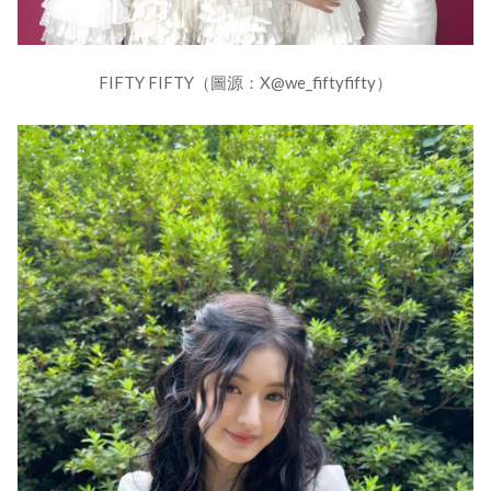
FIFTY FIFTY（圖源：X@we_fiftyfifty）