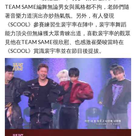
TEAM SAME編舞無論男女與風格都不拘，老師們隨
著音樂力道演出亦炒熱氣氛。另外，有人發現
《SCOOL》參賽練習生裴宇率在陣中，裴宇率舞蹈
能力頂尖但無緣獲大眾青睞出道，喜歡裴宇率的觀眾
見他在TEAM SAME很欣慰、也感激崔榮晙當時在
《SCOOL》賞識裴宇率並在節目後提拔。