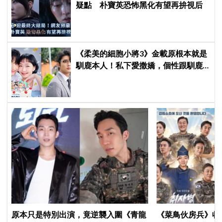
疑點 朴寶英恐怖黑化有望再拚視后
《柔美的細胞小將3》金載原根本就是
馴鹿本人！私下愛撒嬌，個性跟馴鹿
很像
原本只是特別出演，竟逆襲入圍《青龍
《菜鳥伙房兵》收