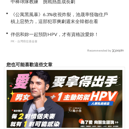
中棒球隊教練 挑戰熱血成長劇
《公寓黑風暴》6.3%收視炸裂，池晟率怪咖住戶
槓上惡勢力，這部犯罪爽劇週末全韓都在看
伴侶和妳一起預防HPV，才有資格說愛妳！
PR・台灣癌症基金會
Recommended by
您也可能喜歡這些文章