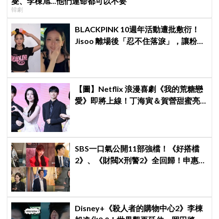
燮、李棟旭...他們連命都可以不要
韓劇
BLACKPINK 10週年活動遭批敷衍！
Jisoo 離場後「忍不住落淚」，讓粉絲
看了好心疼
【圖】Netflix 浪漫喜劇《我的荒糖戀
愛》即將上線！丁海寅＆賀營甜蜜亮
相製作發表會，甜蜜CP化學反應引期
待
SBS一口氣公開11部強檔！《好搭檔
2》、《財閥X刑警2》全回歸！申惠
善、金智媛、朴信惠、金南佶、李帝
勳...陣容太狂了
Disney+《殺人者的購物中心2》李棟