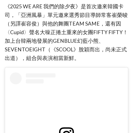
《2025 WE ARE 我們的除夕夜》是首次邀來韓國卡
司，「亞洲風暴」單元邀來選秀節目導師常客崔榮晙
（另譯崔容俊）與他的舞團TEAM SAME，還有因
〈Cupid〉聲名大噪正捲土重來的女團FIFTY FIFTY！
加上台韓兩地發展的GENBLUE幻藍小熊、
SEVENTOEIGHT（《SCOOL》脫穎而出，尚未正式
出道），組合與表演相當新鮮。