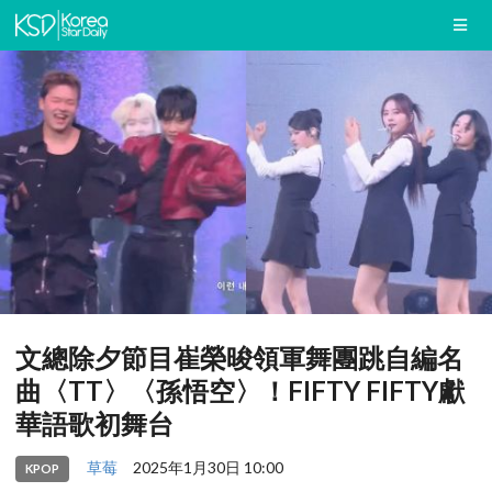
文總除夕節目崔榮晙領軍舞團跳自編名
曲〈TT〉〈孫悟空〉！FIFTY FIFTY獻
華語歌初舞台
草莓
2025年1月30日 10:00
KPOP