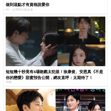
做到這點才有資格說愛你
PR・台灣癌症基金會
短短幾十秒竟有6場吻戲太犯規！徐康俊、安恩真《不是
你的戀愛》甜蜜預告公開，網友直呼：太期待了！
韓劇