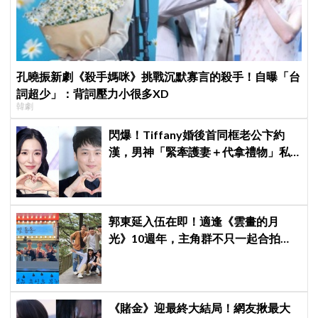
孔曉振新劇《殺手媽咪》挑戰沉默寡言的殺手！自曝「台
詞超少」：背詞壓力小很多XD
韓劇
閃爆！Tiffany婚後首同框老公卞約
漢，男神「緊牽護妻＋代拿禮物」私
下甜度超標
郭東延入伍在即！適逢《雲畫的月
光》10週年，主角群不只一起合拍畫
報，還錄製特別節目
《賭金》迎最終大結局！網友揪最大