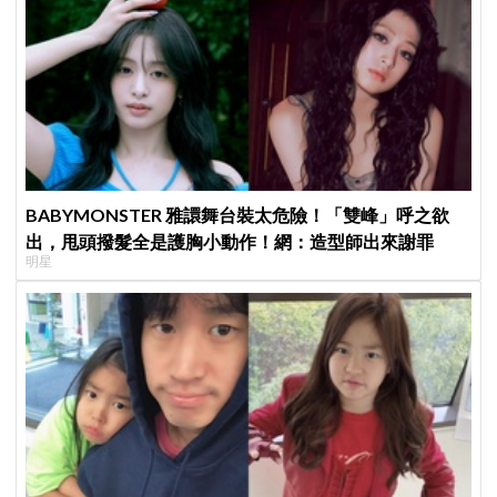
BABYMONSTER 雅譞舞台裝太危險！「雙峰」呼之欲
出，甩頭撥髮全是護胸小動作！網：造型師出來謝罪
明星