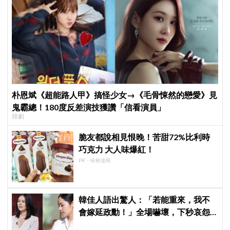
朴恩斌《超能路人甲》搞怪少女→《毛骨悚然的戀愛》見
鬼霸總！180度反差演技獲讚「信看演員」
韓劇
脆友都說相見恨晚！苦甜72%比利時
巧克力 大人味爆紅！
PR・哈根達斯
韓佳人語出驚人：「若能重來，我不
會嫁延政勳！」全場嚇壞，下秒哀怨
曝真實原因笑翻