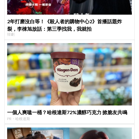
2年打磨沒白等！《殺人者的購物中心2》首播話題炸
裂，李棟旭放話：第三季找我，我就拍
韓劇
一個人爽嗑一桶？哈根達斯72%濃醇巧克力 掀脆友共鳴
PR・哈根達斯