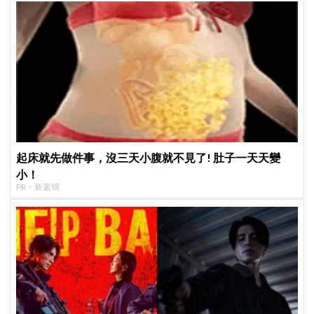
起床就先做件事，沒三天小腹就不見了! 肚子一天天變
小！
PR・新素簡