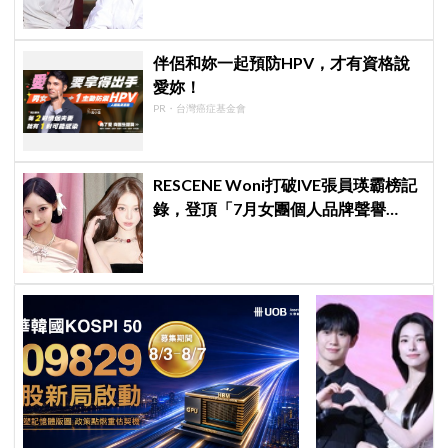
伴侶和妳一起預防HPV，才有資格說
愛妳！
PR・台灣癌症基金會
RESCENE Woni打破IVE張員瑛霸榜記
錄，登頂「7月女團個人品牌聲譽
榜」！魔性迷因「巨濟呀吼」全網瘋
傳、逆襲Melon第一