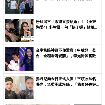
感動直呼「真的很謝謝」
粉絲留言「希望直接結婚」！《換乘
戀愛4》朴智賢一句「快了喔」掀婚訊
猜測，鄭元奎反應成亮點
金宇彬眼神藏不住愛意！申敏兒一登
台「全程看著愛妻」，李光洙興奮歡
呼到被制止 XD
姜丹尼爾今日正式入伍！平頭照帥氣
曝光，溫柔承諾粉絲：「我會好去好
回的」