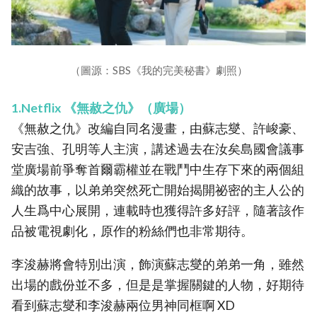
（圖源：SBS《我的完美秘書》劇照）
1.Netflix 《無赦之仇》（廣場）
《無赦之仇》改編自同名漫畫，由蘇志燮、許峻豪、
安吉強、孔明等人主演，講述過去在汝矣島國會議事
堂廣場前爭奪首爾霸權並在戰鬥中生存下來的兩個組
織的故事，以弟弟突然死亡開始揭開祕密的主人公的
人生爲中心展開，連載時也獲得許多好評，隨著該作
品被電視劇化，原作的粉絲們也非常期待。
李浚赫將會特別出演，飾演蘇志燮的弟弟一角，雖然
出場的戲份並不多，但是是掌握關鍵的人物，好期待
看到蘇志燮和李浚赫兩位男神同框啊 XD