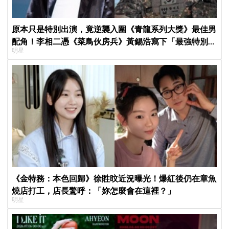
原本只是特別出演，竟逆襲入圍《青龍系列大獎》最佳男
配角！李相二憑《菜鳥伙房兵》黃錫浩寫下「最強特別出
明星
演」傳奇
《金特務：本色回歸》徐貹旼近況曝光！爆紅後仍在章魚
燒店打工，店長驚呼：「妳怎麼會在這裡？」
明星