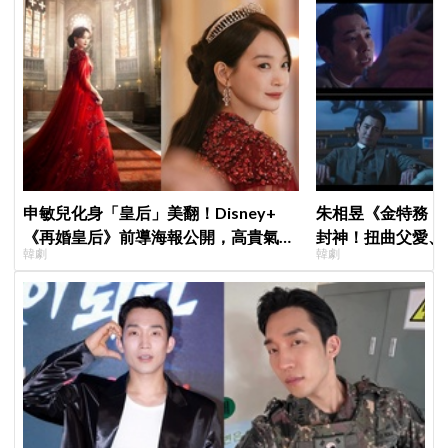
申敏兒化身「皇后」美翻！Disney+
朱相昱《金特務：
《再婚皇后》前導海報公開，高貴氣場
封神！扭曲父愛、
韓劇
韓劇
＋豪華主演陣容讓人超期待！
毛骨悚然