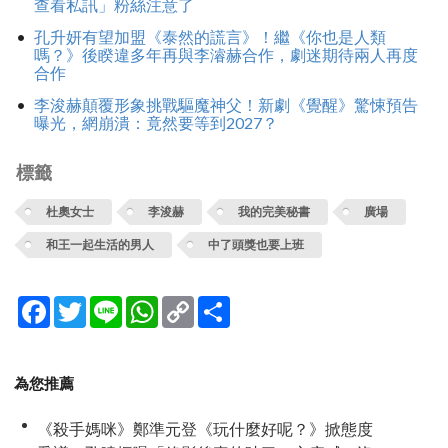
查看私訊」粉絲注意了
孔升妍有望加盟《泰然的謊言》！繼《你也是人類
嗎？》後睽違多年再與李濬赫合作，劇迷期待兩人再度
合作
李浚赫顛覆形象挑戰驅魔神父！新劇《覺醒》驚悚預告
曝光，網崩潰：竟然要等到2027？
標籤
杜奧女士
李浚赫
我的完美秘書
廣場
和王一起生活的男人
中了頭獎也要上班
Facebook
Twitter
Line
WhatsApp
Copy
分
Link
享
為您推薦
《殺手媽咪》鄭準元登《玩什麼好呢？》掀態度