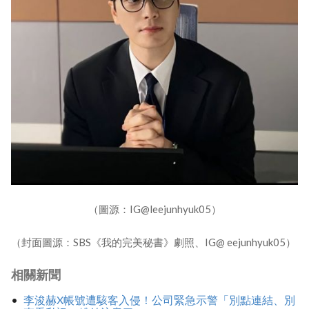
（圖源：IG@leejunhyuk05）
（封面圖源：SBS《我的完美秘書》劇照、IG@ eejunhyuk05）
相關新聞
李浚赫X帳號遭駭客入侵！公司緊急示警「別點連結、別