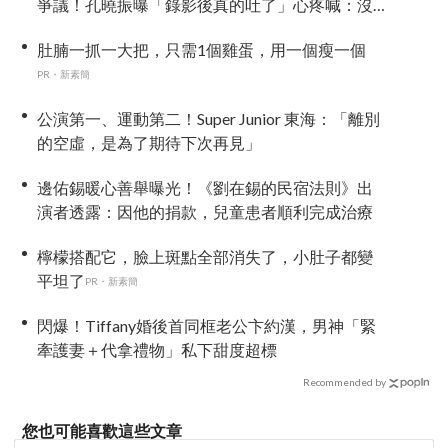
爭議！孔曉振曝「錄影後真的吐了」心疼喊：沒
能救你
肚腩一抓一大把，只需1個雞蛋，用一個瘦一個
PR・新素簡
公演第一、運動第二！Super Junior 東海：「離別
的空虛，是為了期待下次再見」
邊佑錫暖心善舉曝光！《劉在錫的民宿法則》出
演者透露：因他的捐款，兒童患者順利完成治療
檸檬搭配它，臉上斑點全部消失了，小肚子都變
平坦了
PR・新素簡
閃爆！Tiffany婚後首同框老公卞約漢，男神「緊
牽護妻＋代拿禮物」私下甜度超標
Recommended by
您也可能喜歡這些文章