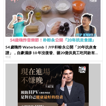
54 歲嗨炸 Waterbomb！JYP朴軫永公開「20年抗炎食
譜」，自豪濕疹 10 年沒復發、砸20億供員工吃同款有機
明星
餐