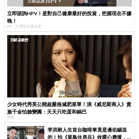
立即諮詢HPV！是對自己健康最好的投資，把握現在不嫌
晚！
PR・台灣癌症基金會
少女時代秀英公開超嚴格減肥菜單！演《威尼斯商人》貴
族千金怕臉變圓：天天只吃蛋和鍋巴
明星
李洪耐人生首台咖啡車竟是邊佑錫送
的！拍《菜鳥伙房兵》收暖心應援，