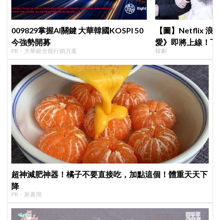
009829掌握AI關鍵 大華韓國KOSPI 50
【圖】Netflix
今強勢開募
愛》即將上線！丁
PR・大華銀全能行銷方案
韓劇
製作發表會，甜蜜
超神減肥神器！橘子不要直接吃，加點這個！體重天天下
降
PR・新素簡