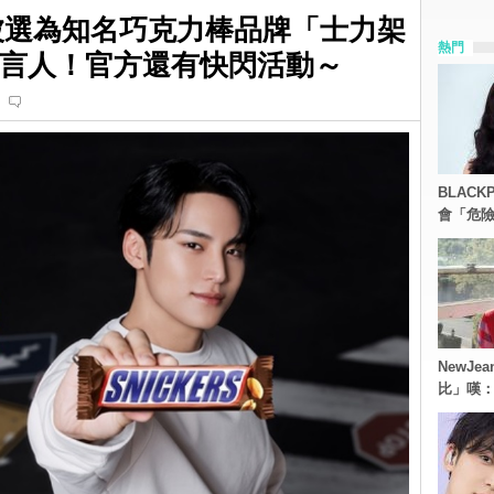
珉奎被選為知名巧克力棒品牌「士力架
熱門
亞洲代言人！官方還有快閃活動～
BLACK
會「危
NewJe
比」嘆