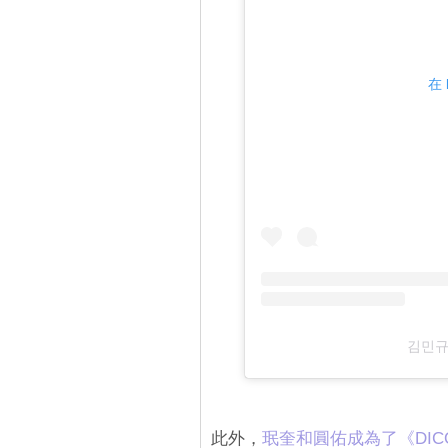
在 
김민규
此外，
珉奎和圓佑成為了《DI