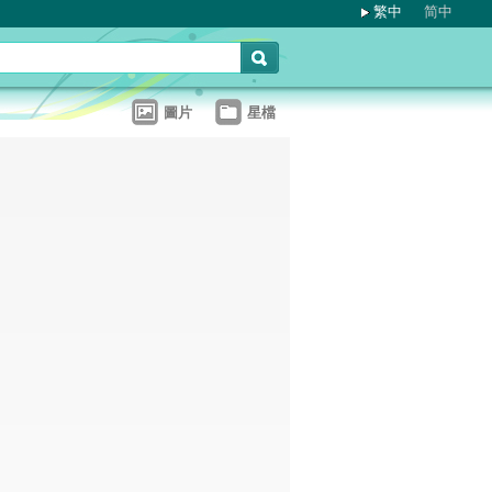
繁中
简中
圖片
星檔