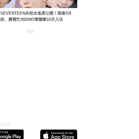
SEVENTEEN兵役全進度公開！珉奎9月
役、勝寛忙內DINO軍樂隊10月入伍
廣告
 App