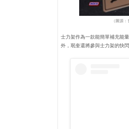
（圖源：한
士力架作為一款能簡單補充能
外，珉奎還將參與士力架的快閃