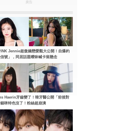
廣告
PINK Jennie超傲嬌戀愛觀大公開！自爆約
險信號」，同居話題曖昧喊卡留懸念
ans Haerin牙齒變了！韓牙醫公開「前後對
：貓咪特色沒了！粉絲超崩潰