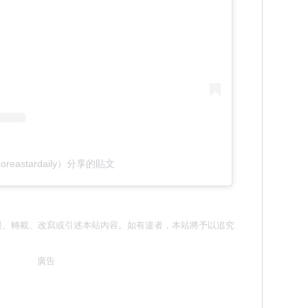
oreastardaily）分享的貼文
請勿抄襲、轉載、改寫或引述本站內容。如有違者，本站將予以追究
廣告