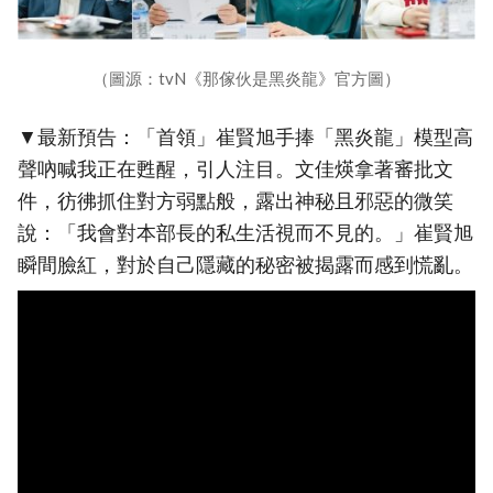
（圖源：tvN《那傢伙是黑炎龍》官方圖）
▼最新預告：「首領」崔賢旭手捧「黑炎龍」模型高
聲吶喊我正在甦醒，引人注目。文佳煐拿著審批文
件，彷彿抓住對方弱點般，露出神秘且邪惡的微笑
說：「我會對本部長的私生活視而不見的。」崔賢旭
瞬間臉紅，對於自己隱藏的秘密被揭露而感到慌亂。