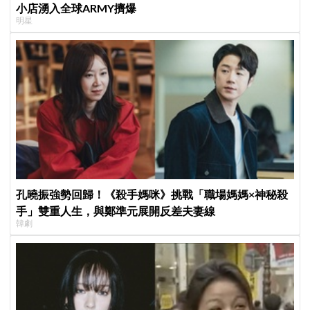
小店湧入全球ARMY擠爆
明星
孔曉振強勢回歸！《殺手媽咪》挑戰「職場媽媽×神秘殺
手」雙重人生，與鄭準元展開反差夫妻線
韓劇