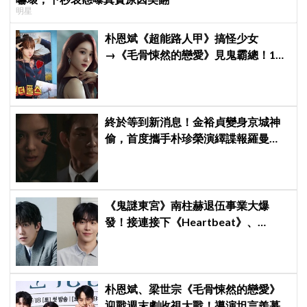
明星
朴恩斌《超能路人甲》搞怪少女
→《毛骨悚然的戀愛》見鬼霸總！180
度反差演技獲讚「信看演員」
終於等到新消息！金裕貞變身京城神
偷，首度攜手朴珍榮演繹諜報羅曼
史，《100日的謊言》首波預告公開
《鬼謎東宮》南柱赫退伍事業大爆
發！接連接下《Heartbeat》、
《CODE》兩部新劇，浪漫喜劇與犯
罪懸疑一手包辦
朴恩斌、梁世宗《毛骨悚然的戀愛》
迎戰週末劇收視大戰！導演坦言羨慕