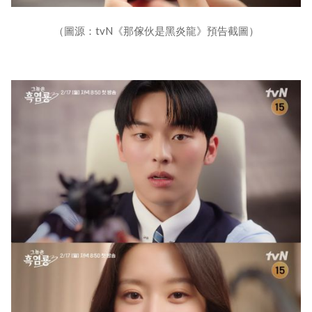
（圖源：tvN《那傢伙是黑炎龍》預告截圖）