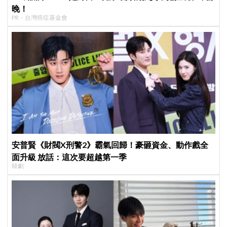
晚！
PR・台灣癌症基金會
安普賢《財閥X刑警2》霸氣回歸！豪砸資金、動作戲全
面升級 放話：這次要超越第一季
韓劇