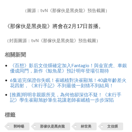
（圖源：tvN《那傢伙是黑炎龍》預告截圖）
《那傢伙是黑炎龍》將會在2月17日首播。
（封面圖源：tvN《那傢伙是黑炎龍》預告截圖）
相關新聞
《百想》影后文佳煐確定加入Fantagio！與金宣虎、車銀
優成同門，新作《鯨魚星》預計明年登場引期待
6集追完保證你失眠！崔岷植對決崔顯旭！40歲年齡差火
花四射，《末行手記》不到最後一刻猜不到結局！
[推薦]明明非親眼所見，為何他卻深信不疑！《末行手
記》學生崔顯旭妙筆生花讓老師崔岷植一步步深陷
標籤
郭時暘
那傢伙是黑炎龍
林世美
文佳煐