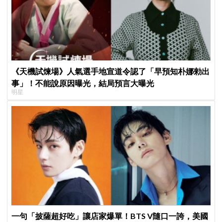
《天機試煉場》人氣選手地宣道令認了「早預知朴娜勑出
事」！不能說原因曝光，結局預言大曝光
明星
一句「披薩超好吃」讓店家爆單！BTS V隨口一誇，美國