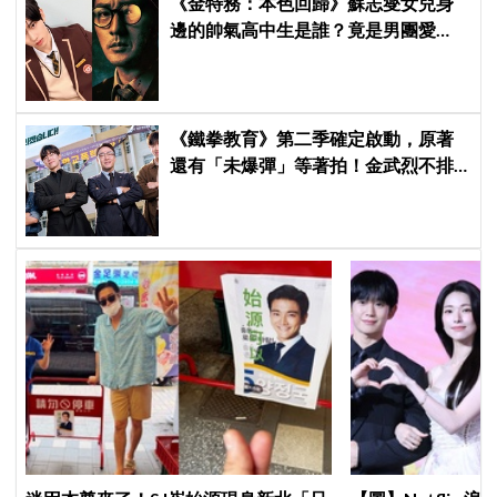
《金特務：本色回歸》蘇志燮女兒身
邊的帥氣高中生是誰？竟是男團愛
豆，首次挑戰演戲便留下深刻印象
《鐵拳教育》第二季確定啟動，原著
還有「未爆彈」等著拍！金武烈不排
除「打更大」