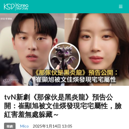
tvN新劇《那傢伙是黑炎龍》預告公
開：崔顯旭被文佳煐發現宅宅屬性，臉
紅害羞無處躲藏～
Mico
2025年1月14日 13:05
韓劇