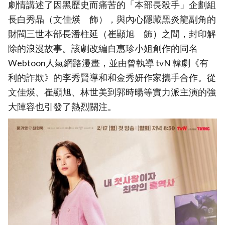
劇情講述了因黑歷史而痛苦的「本部長殺手」企劃組
長白秀晶（文佳煐 飾），與內心隱藏黑炎龍副角的
財閥三世本部長潘柱延（崔顯旭 飾）之間，封印解
除的浪漫故事。該劇改編自惠珍小姐創作的同名
Webtoon人氣網路漫畫，並由曾執導 tvN 韓劇《有
利的詐欺》的李秀賢導和和金秀妍作家攜手合作。從
文佳煐、崔顯旭、林世美到郭時暘等實力派主演的強
大陣容也引發了熱烈關注。