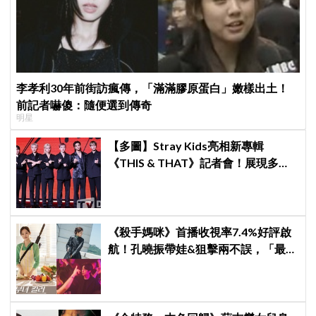
李孝利30年前街訪瘋傳，「滿滿膠原蛋白」嫩樣出土！
前記者嚇傻：隨便選到傳奇
明星
【多圖】Stray Kids亮相新專輯
《THIS & THAT》記者會！展現多才
全能與滿滿自信，預告「以熱治熱」
炸裂夏日音樂圈
《殺手媽咪》首播收視率7.4%好評啟
航！孔曉振帶娃&狙擊兩不誤，「最狂
雙重生活」與老公明追暗躲