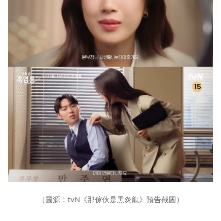
（圖源：tvN《那傢伙是黑炎龍》預告截圖）