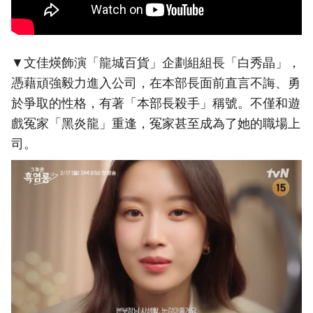
▼文佳煐飾演「龍城百貨」企劃組組長「白秀晶」，
憑藉頑強毅力進入公司，在本部長面前直言不誨、勇
於爭取的性格，有著「本部長殺手」稱號。不僅和遊
戲冤家「黑炎龍」重逢，冤家甚至成為了她的職場上
司。