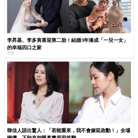
李昇基、李多寅喜迎第二胎！結婚3年湊成「一兒一女」
的幸福四口之家
明星
韓佳人語出驚人：「若能重來，我不會嫁延政勳！」全場
嚇壞，下秒哀怨曝真實原因笑翻