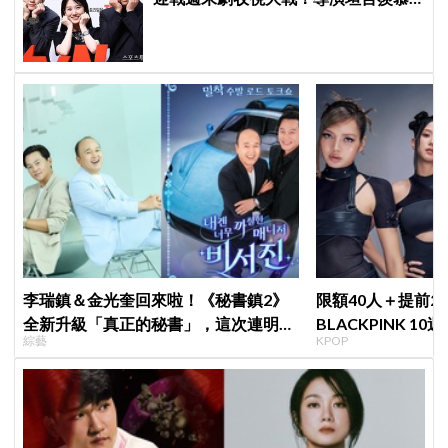
《金特務》22.3%高收視
李瑞鎮＆金光奎回來啦！《秘書鎮2》
限額40人＋提前2
全新升級「真正的秘書」，這次連明星
BLACKPINK 1
綜藝
KPOP
私生活都包辦！8月28日首播
衍」，YG急證實