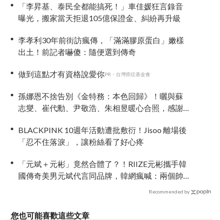
「李昇基、泰民全都能搞死！」車佳媛狂言錄音
曝光，搬家當天拒退105億保證金、糾紛再升級
李孝利30年前街訪瘋傳，「滿滿膠原蛋白」嫩樣
出土！前記者嚇傻：隨便選到傳奇
做到這點才有資格說愛你
PR・台灣癌症基金會
孫娜恩不捨告別《金特務：本色回歸》！曬與蘇
志燮、崔代勳、尹敬浩、朱相昱暖心合照，感謝
劇組與粉絲陪伴
BLACKPINK 10週年活動遭批敷衍！Jisoo 離場後
「忍不住落淚」，讓粉絲看了好心疼
「元斌＋元彬」竟然合體了？！RIIZE元彬攜手韓
國傳奇美男元斌代言同品牌，韓網瘋喊：兩個帥
哥來了！
Recommended by
您也可能喜歡這些文章