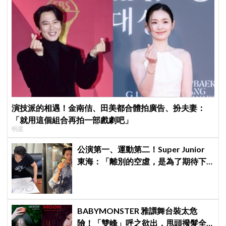
演技派的相遇！金南佶、田美都合體拍廣告、扮夫妻：
「就用這個組合再拍一部戲劇吧」
明星
公演第一、運動第二！Super Junior
東海：「離別的空虛，是為了期待下
次再見」
BABYMONSTER 雅譞舞台裝太危
險！「雙峰」呼之欲出，甩頭撥髮全