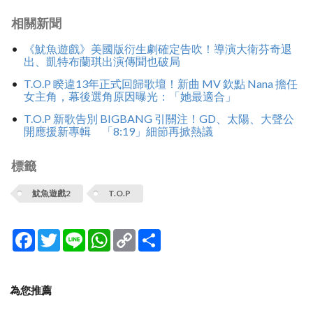
相關新聞
《魷魚遊戲》美國版衍生劇確定告吹！導演大衛芬奇退
出、凱特布蘭琪出演傳聞也破局
T.O.P 睽違13年正式回歸歌壇！新曲 MV 欽點 Nana 擔任
女主角，幕後選角原因曝光：「她最適合」
T.O.P 新歌告別 BIGBANG 引關注！GD、太陽、大聲公
開應援新專輯 「8:19」細節再掀熱議
標籤
魷魚遊戲2
T.O.P
Facebook
Twitter
Line
WhatsApp
Copy
分
Link
享
為您推薦