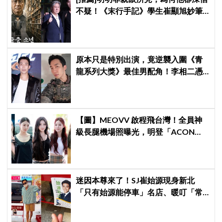
不疑！《末行手記》學生崔顯旭妙筆
生花讓老師崔岷植一步步深陷
原本只是特別出演，竟逆襲入圍《青
龍系列大獎》最佳男配角！李相二憑
《菜鳥伙房兵》黃錫浩寫下「最強特
別出演」傳奇
【圖】MEOVV 啟程飛台灣！全員神
級長腿機場照曝光，明登「ACON
2026」嗨翻台北
迷因本尊來了！SJ崔始源現身新北
「只有始源能停車」名店、暖叮「常
幫我換照片」，店家尖叫合照網笑
翻：這輩子不能脫粉了