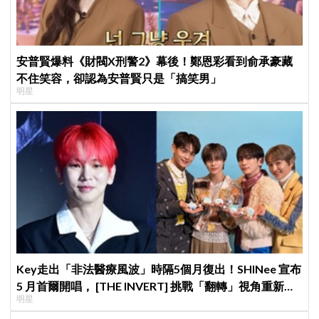
安普賢爆料《財閥X刑警2》幕後！鄭恩彩看到俞承豪藏
不住笑容，卻認為安普賢只是「搞笑男」
明星
Key走出「非法醫療風波」時隔5個月復出！SHINee 宣布
5 月首爾開唱， [THE INVERT] 挑戰「翻轉」視角重新出
明星
發