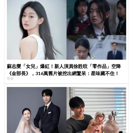
蘇志燮「女兒」爆紅！新人演員徐貹旼「零作品」空降
《金部長》，316萬舊片被挖出網驚呆：星味藏不住！
明星