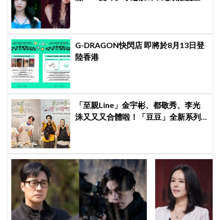
是護胸小動作！網：造型師出來謝罪
G-DRAGON快閃店 即將於8月13日登
陸香港
「至親Line」金宇彬、都敬秀、李光
洙又又又合體啦！「豆豆」全新系列
本月開拍