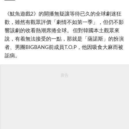
《魷魚遊戲2》的開播無疑讓等待已久的全球劇迷狂
歡，雖然有觀眾評價「劇情不如第一季」，但仍不影
響該劇的收看熱潮席捲全球。 但對韓國本土觀眾來
說，有着無法接受的一點，那就是「薩諾斯」的扮演
者、男團BIGBANG前成員T.O.P，他因吸食大麻而被
詬病。
廣告