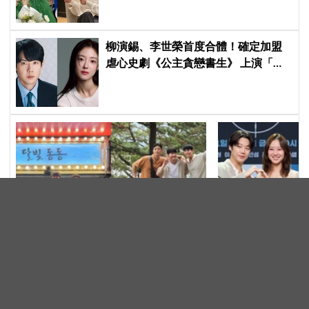
柳演錫、李世榮首度合體！確定加盟
虐心史劇《公主貪戀書生》 上演「朝
鮮版羅密歐與茱麗葉」
郭東延入伍在即！適逢《雲畫的月光》
《殺手媽咪》鄭準
10週年，主角群不只一起合拍畫報，還
呢？》掀態度爭議
韓劇
明星
錄製特別節目
真的吐了」心疼喊