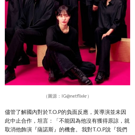
（圖源：IG@netflixkr）
儘管了解國內對於T.O.P的負面反應，黃導演並未因
此中止合作，坦言：「不能因為他沒有獲得原諒，就
取消他飾演『薩諾斯』的機會。 我對T.O.P說『我們