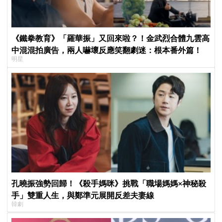
《鐵拳教育》「羅華振」又回來啦？！金武烈合體九雲高
中混混拍廣告，兩人嚇壞反應笑翻劇迷：根本番外篇！
明星
孔曉振強勢回歸！《殺手媽咪》挑戰「職場媽媽×神秘殺
手」雙重人生，與鄭準元展開反差夫妻線
韓劇