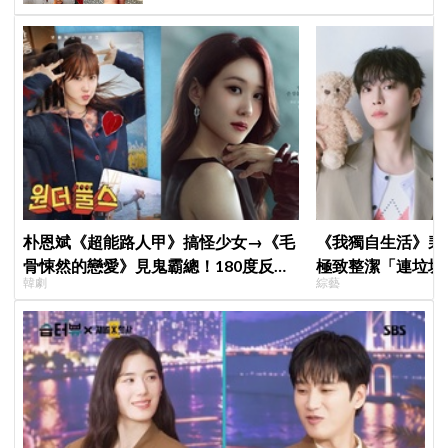
朴恩斌《超能路人甲》搞怪少女→《毛
《我獨自生活》裴
骨悚然的戀愛》見鬼霸總！180度反差
極致整潔「連垃圾
韓劇
綜藝
演技獲讚「信看演員」
一件事