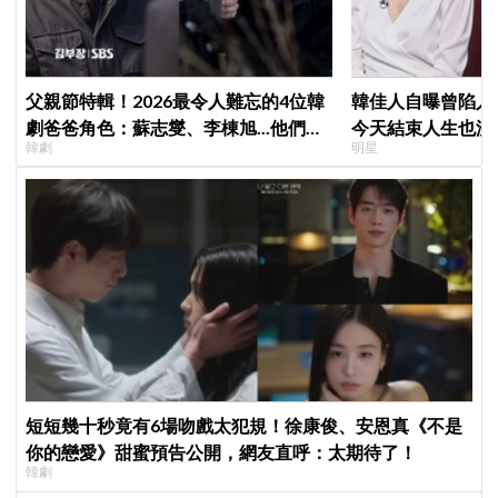
父親節特輯！2026最令人難忘的4位韓
韓佳人自曝曾陷入
劇爸爸角色：蘇志燮、李棟旭...他們連
今天結束人生也沒
韓劇
明星
命都可以不要
YouTube重拾生
短短幾十秒竟有6場吻戲太犯規！徐康俊、安恩真《不是
你的戀愛》甜蜜預告公開，網友直呼：太期待了！
韓劇