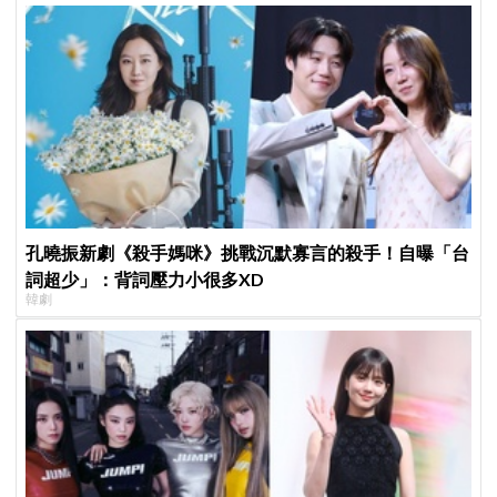
孔曉振新劇《殺手媽咪》挑戰沉默寡言的殺手！自曝「台
詞超少」：背詞壓力小很多XD
韓劇