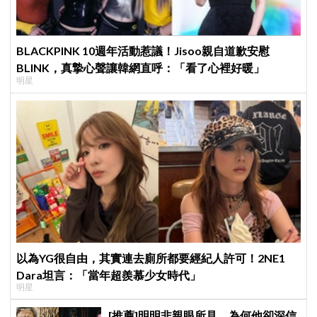
BLACKPINK 10週年活動惹議！Jisoo親自道歉安慰
BLINK，真摯心聲讓韓網直呼：「看了心裡好暖」
明星
以為YG很自由，其實連去廁所都要經紀人許可！2NE1
Dara坦言：「當年超羨慕少女時代」
明星
[推薦]明明非親眼所見，為何他卻深信