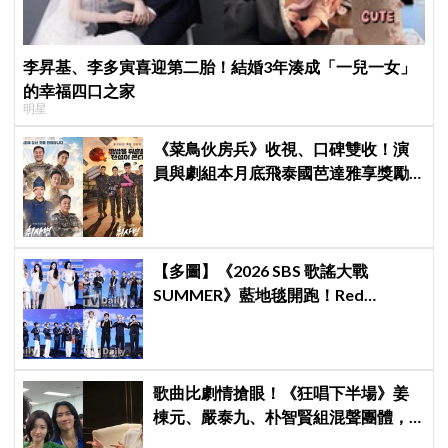
李昇基、李多寅喜迎第二胎！結婚3年湊成「一兒一女」
的幸福四口之家
明星
《菜鳥伙房兵》收視、口碑雙收！演
員與劇組本月底飛泰國芭達雅享獎勵
旅行，慶祝亮眼成績
【多圖】《2026 SBS 歌謠大戰
SUMMER》藍地毯開跑！Red
Velvet、Stray Kids、ATEEZ、RIIZE
等愛豆登場
歌曲比劇情搶眼！《狂唱下半場》姜
棟元、嚴泰九、朴智賢組混聲團體，
劇中曲《Love Is》超洗腦