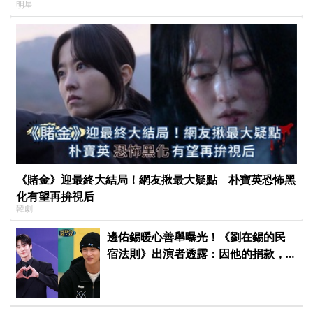
明星
《賭金》迎最終大結局！網友揪最大疑點 朴寶英恐怖黑
化有望再拚視后
韓劇
邊佑錫暖心善舉曝光！《劉在錫的民
宿法則》出演者透露：因他的捐款，
兒童患者順利完成治療