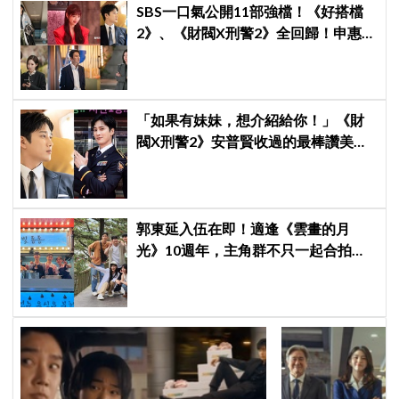
SBS一口氣公開11部強檔！《好搭檔
2》、《財閥X刑警2》全回歸！申惠
善、金智媛、朴信惠、金南佶、李帝
勳...陣容太狂了
「如果有妹妹，想介紹給你！」《財
閥X刑警2》安普賢收過的最棒讚美，
連哥哥們都認證的好品格～
郭東延入伍在即！適逢《雲畫的月
光》10週年，主角群不只一起合拍畫
報，還錄製特別節目