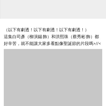
（以下有劇透！以下有劇透！以下有劇透！）
這集白司彥（柳演錫 飾）和洪熙珠（蔡秀彬 飾）都
好辛苦，就不能讓大家多看點像聖誕節的片段嗎>//<