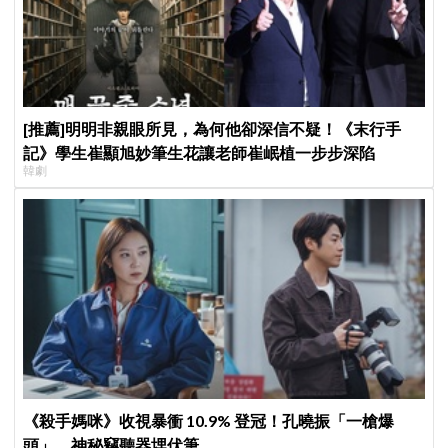
[推薦]明明非親眼所見，為何他卻深信不疑！《末行手
記》學生崔顯旭妙筆生花讓老師崔岷植一步步深陷
韓劇
《殺手媽咪》收視暴衝 10.9% 登冠！孔曉振「一槍爆
頭」，神秘竊聽器埋伏筆