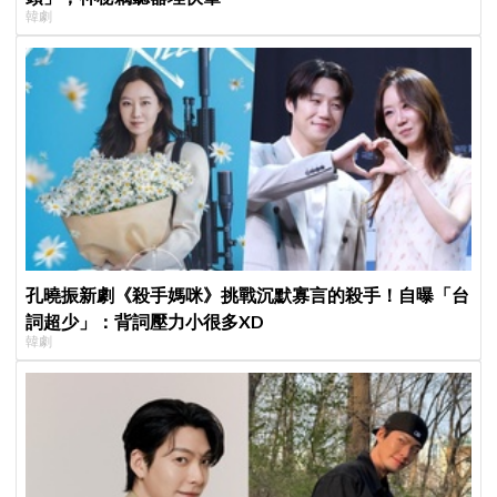
韓劇
孔曉振新劇《殺手媽咪》挑戰沉默寡言的殺手！自曝「台
詞超少」：背詞壓力小很多XD
韓劇