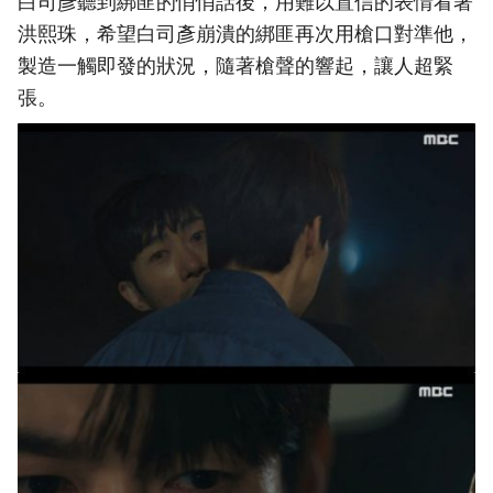
白司彥聽到綁匪的悄悄話後，用難以置信的表情看著
洪熙珠，希望白司彥崩潰的綁匪再次用槍口對準他，
製造一觸即發的狀況，隨著槍聲的響起，讓人超緊
張。