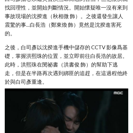
找回理性，並開始判斷情況。開始懷疑唯一沒有來到
事故現場的沈揆進（秋相微 飾）。之後還發生讓人
震驚的事...白長浩（鄭東煥 飾）竟然是沈揆進害死
的。
之後，白司彥以沈揆進手機中儲存的 CCTV 影像爲基
礎，掌握洪熙珠的位置，並立即前往白長浩的故居。
此時，洪熙珠在閔祕書（洪書俊 飾）的幫助下逃
走，但是在半路再次遇到綁匪的追趕，在這過程他終
於與白司彥重逢。