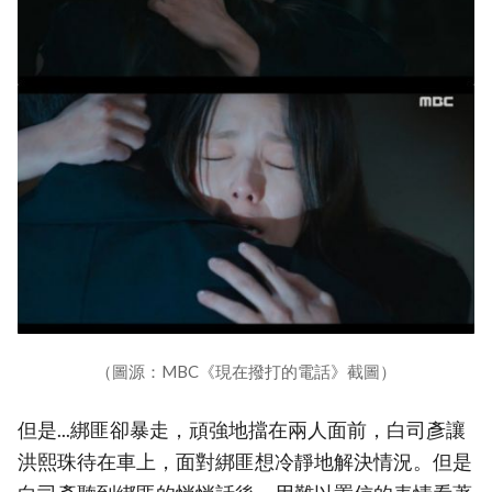
（圖源：MBC《現在撥打的電話》截圖）
但是...綁匪卻暴走，頑強地擋在兩人面前，白司彥讓
洪熙珠待在車上，面對綁匪想冷靜地解決情況。但是