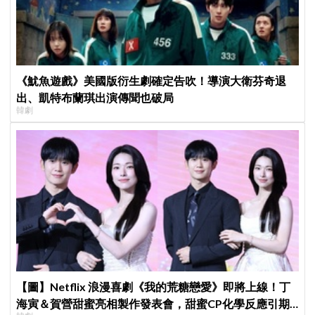
《魷魚遊戲》美國版衍生劇確定告吹！導演大衛芬奇退
出、凱特布蘭琪出演傳聞也破局
韓劇
【圖】Netflix 浪漫喜劇《我的荒糖戀愛》即將上線！丁
海寅＆賀營甜蜜亮相製作發表會，甜蜜CP化學反應引期