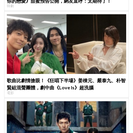
你的戀愛》甜蜜預告公開，網友直呼：太期待了！
韓劇
歌曲比劇情搶眼！《狂唱下半場》姜棟元、嚴泰九、朴智
賢組混聲團體，劇中曲《Love Is》超洗腦
電影