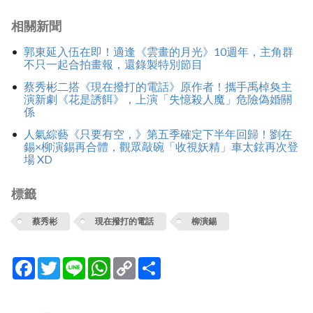
相關新聞
郭東延入伍在即！適逢《雲畫的月光》10週年，主角群
不只一起合拍畫報，還錄製特別節目
蔡秀彬二搭《現在撥打的電話》原作者！攜手禹棹奐主
演新劇《花是誘餌》，上演「失憶殺人魔」危險偽婚關
係
人氣綜藝《只要有空，》第五季確定下半年回歸！劉在
錫×柳演錫再合體，觀眾敲碗「收視妖精」車太鉉再次登
場 XD
標籤
蔡秀彬
現在撥打的電話
柳演錫
Facebook
Twitter
Line
WhatsApp
Copy
分
Link
享