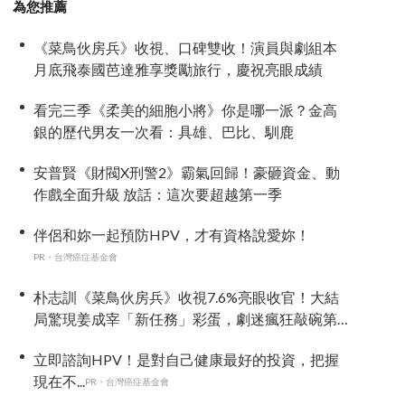
為您推薦
《菜鳥伙房兵》收視、口碑雙收！演員與劇組本
月底飛泰國芭達雅享獎勵旅行，慶祝亮眼成績
看完三季《柔美的細胞小將》你是哪一派？金高
銀的歷代男友一次看：具雄、巴比、馴鹿
安普賢《財閥X刑警2》霸氣回歸！豪砸資金、動
作戲全面升級 放話：這次要超越第一季
伴侶和妳一起預防HPV，才有資格說愛妳！
PR・台灣癌症基金會
朴志訓《菜鳥伙房兵》收視7.6%亮眼收官！大結
局驚現姜成宰「新任務」彩蛋，劇迷瘋狂敲碗第
二季
立即諮詢HPV！是對自己健康最好的投資，把握
現在不...
PR・台灣癌症基金會