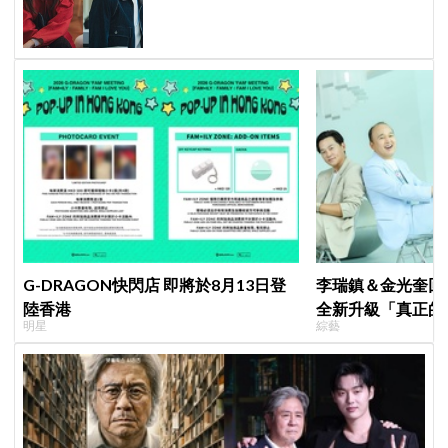
鄭準元展開反差夫妻線
G-DRAGON快閃店 即將於8月13日登
李瑞鎮＆金光奎回
陸香港
全新升級「真正的
明星
綜藝
私生活都包辦！8月