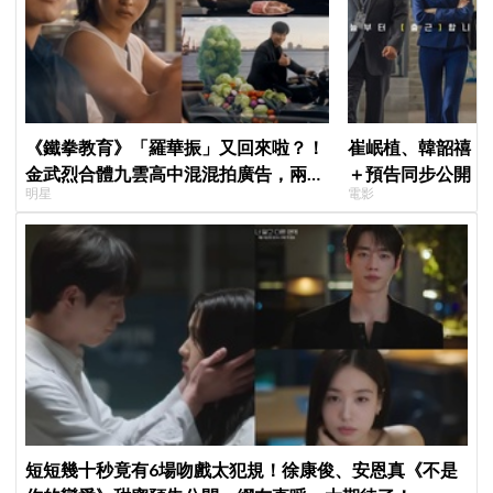
《鐵拳教育》「羅華振」又回來啦？！
崔岷植、韓韶禧《
金武烈合體九雲高中混混拍廣告，兩人
＋預告同步公開！
明星
電影
嚇壞反應笑翻劇迷：根本番外篇！
美女CEO
短短幾十秒竟有6場吻戲太犯規！徐康俊、安恩真《不是