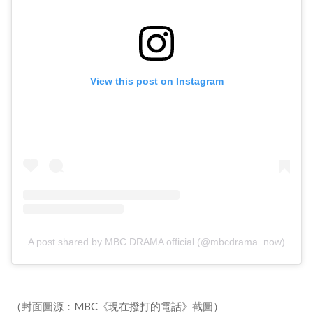
View this post on Instagram
A post shared by MBC DRAMA official (@mbcdrama_now)
（封面圖源：MBC《現在撥打的電話》截圖）