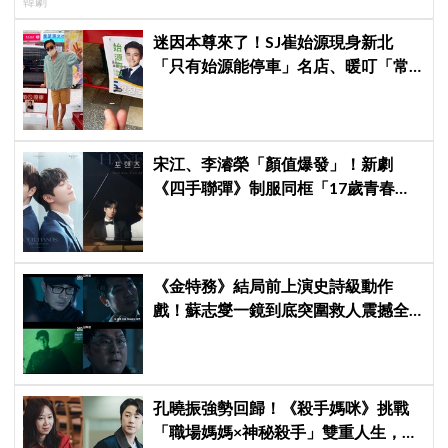
韓劇
待
迷因本尊來了！SJ崔始源現身新北
「只有始源能停車」名店、暖叮「常
幫我換照片」，店家尖叫合照網笑
翻：這輩子不能脫粉了
宋江、李濬榮「顏值爆發」！新劇
《四手聯彈》制服同框「17歲青春神
顏」掀期待
《金特務》結局前上演史詩級動作
戲！蘇志燮一鏡到底突圍救人震撼全
場
孔曉振強勢回歸！《殺手媽咪》挑戰
「職場媽媽×神秘殺手」雙重人生，與