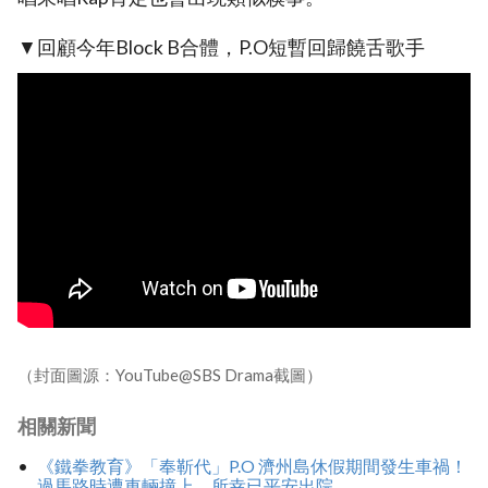
▼回顧今年Block B合體，P.O短暫回歸饒舌歌手
（封面圖源：YouTube@SBS Drama截圖）
相關新聞
《鐵拳教育》「奉靳代」P.O 濟州島休假期間發生車禍！
過馬路時遭車輛撞上，所幸已平安出院