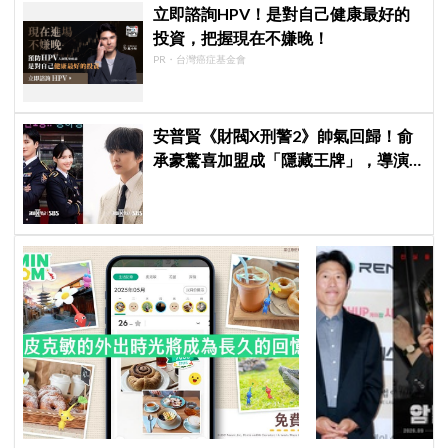
立即諮詢HPV！是對自己健康最好的
投資，把握現在不嫌晚！
PR・台灣癌症基金會
安普賢《財閥X刑警2》帥氣回歸！俞
承豪驚喜加盟成「隱藏王牌」，導演
笑曝：太有存在感決定提前登場