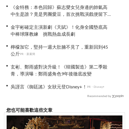
日，還沒播就讓網友瘋猜結局
《金特務：本色回歸》蘇志燮女兒身邊的帥氣高
中生是誰？竟是男團愛豆，首次挑戰演戲便留下
深刻印象
金宇彬確定主演新劇《天賦》！化身全國墊底高
中棒球隊教練 挑戰熱血成長劇
檸檬加它，堅持一週大肚腩不見了，重新回到45
公斤
PR・新素簡
玄彬、鄭雨盛對決升級！《韓國製造》第二季殺
青，導演曝：鄭雨盛角色9年後徹底改變
吳謹言《御廷謠》女狀元登Disney+！
PR・Disney+
Recommended by
您也可能喜歡這些文章