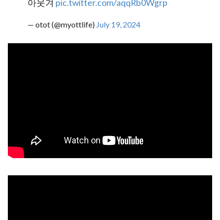
아웃겨
pic.twitter.com/aqqRb0Wgrp
— otot (@myottlife)
July 19, 2024