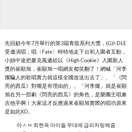
先回顧今年7月舉行的第3屆青龍系列大獎，(G)I-DLE
受邀演唱，唱〈Fate〉時特地走下台和入圍者互動，
小娟中途把麥克風遞給以《High Cookie》入圍新人
獎的崔顯旭，崔顯旭一唱網友都笑翻了！網喊「河李
燦騙人的歌唱實力就這樣全國放送出去了」、「《閃
亮的西瓜》對嘴是有理由的」。「河李燦」就是崔顯
旭在另一部劇《閃亮的西瓜》的角色，是樂團主唱兼
吉他手啊！大家這才反應過來崔顯旭實際的唱功原來
是如此XD。
아ㅅㅂ 최현욱 아이들 무대에 급피처링해줌