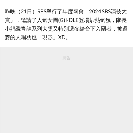
昨晚（21日）SBS舉行了年度盛會「2024 SBS演技大
賞」，邀請了人氣女團(G)I-DLE登場炒熱氣氛，隊長
小娟繼青龍系列大獎又特別遞麥給台下入圍者，被遞
麥的人唱功也「現形」XD。
廣告