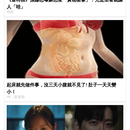
人「哇」
明星
起床就先做件事，沒三天小腹就不見了! 肚子一天天變
小！
PR・新素簡