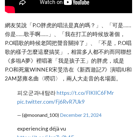
網友笑說「P.O胖虎的唱法是真的嗎？」、「可是……
你是……歌手啊……」、「我在打工的時候放著個，
P.O唱歌的時候老闆把聲音關掉了」、「不是，P.O唱
歌的樣子怎麼這麼搞笑」，相當多人都不約而同聯想
《多啦A夢》裡唱著「我是孩子王」的胖虎，或是
P.O和死黨WINNER宋旻浩在《新西遊記7》演唱IU和
2AM瑟雍名曲〈嘮叨〉，兩人大走音的名場面。
피오군과내탐라
https://t.co/FlKIIC6FMr
pic.twitter.com/Fj6RvR7Uk9
— (@moonand_100)
December 21, 2024
experiencing déjà vu