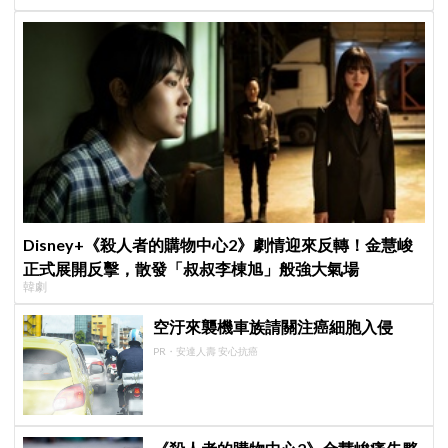
Disney+《殺人者的購物中心2》劇情迎來反轉！金慧峻
正式展開反擊，散發「叔叔李棟旭」般強大氣場
韓劇
空汙來襲機車族請關注癌細胞入侵
PR・安達人壽 安心抗癌