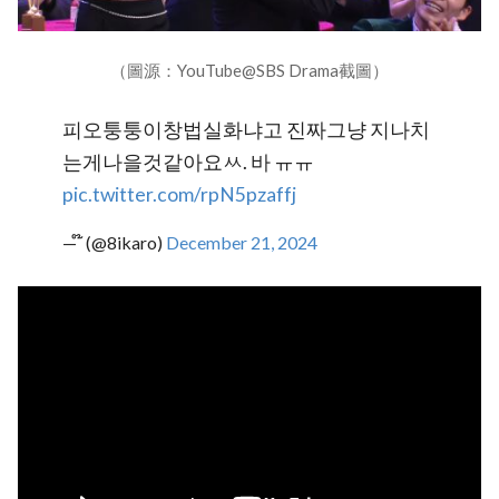
（圖源：YouTube@SBS Drama截圖）
피오퉁퉁이창법실화냐고 진짜그냥 지나치
는게나을것같아요ㅆ. 바 ㅠㅠ
pic.twitter.com/rpN5pzaffj
— ໊ (@8ikaro)
December 21, 2024