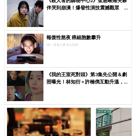
《殺人者的購物中心2》金慧峻痛失夥
伴哭到崩潰！爆發性演技震撼觀眾
點燃復仇怒火
報復性熬夜 癌細胞數攀升
PR・安達人壽 安心抗癌
《我的王室死對頭》第3集先公開＆劇
照曝光！林知衍 × 許楠儁互動升溫，
「瘋批財閥」請她吃肉還親手烤肉XD