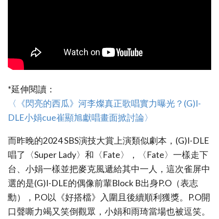
*延伸閱讀：
‎〈《閃亮的西瓜》河李燦真正歌唱實力曝光？(G)I-
DLE小娟cue崔顯旭獻唱畫面掀討論〉‎
而昨晚的2024 SBS演技大賞上演類似劇本，(G)I-DLE
唱了〈Super Lady〉和〈Fate〉，〈Fate〉一樣走下
台、小娟一樣並把麥克風遞給其中一人，這次雀屏中
選的是(G)I-DLE的偶像前輩Block B出身P.O（表志
勳），P.O以《好搭檔》入圍且後續順利獲獎。P.O開
口聲嘶力竭又笑倒觀眾，小娟和雨琦當場也被逗笑。