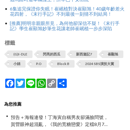
6集追完保證你失眠！崔岷植對決崔顯旭！40歲年齡差火
花四射，《末行手記》不到最後一刻猜不到結局！
[推薦]明明非親眼所見，為何他卻深信不疑！《末行手
記》學生崔顯旭妙筆生花讓老師崔岷植一步步深陷
標籤
(G)I-DLE
閃亮的西瓜
新西遊記7
崔顯旭
小娟
P.O
Block B
2024 SBS演技大賞
Facebook
Twitter
Line
WhatsApp
Copy
分
Link
享
為您推薦
預告＋海報連發！丁海寅自稱男友卻滿臉問號，
賀營眼神超混亂，《我的荒糖戀愛》定檔8月7