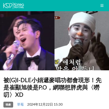
被(G)I-DLE小娟遞麥唱功都會現形！先
是崔顯旭後是P.O，網聯想胖虎與〈嘮
叨〉XD
草莓
2024年12月22日 15:30
韓劇