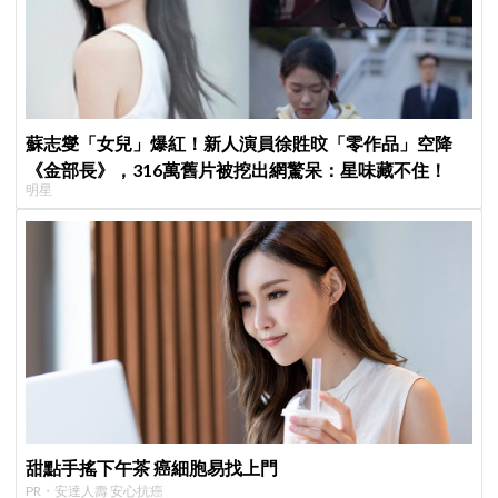
蘇志燮「女兒」爆紅！新人演員徐貹旼「零作品」空降
《金部長》，316萬舊片被挖出網驚呆：星味藏不住！
明星
甜點手搖下午茶 癌細胞易找上門
PR・安達人壽 安心抗癌