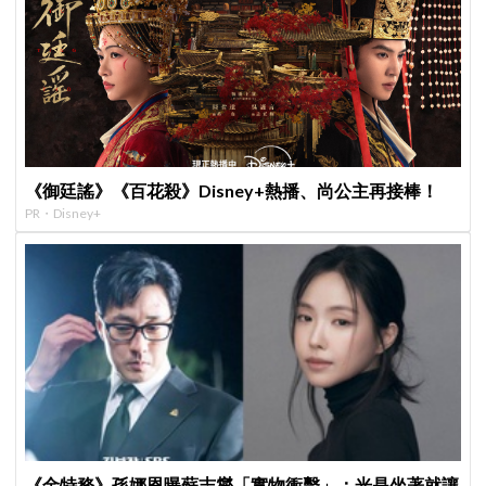
《御廷謠》《百花殺》Disney+熱播、尚公主再接棒！
PR・Disney+
《金特務》孫娜恩曝蘇志燮「實物衝擊」：光是坐著就讓