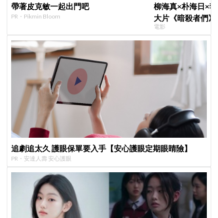
帶著皮克敏一起出門吧
柳海真×朴海日×
PR・Pikmin Bloom
大片《暗殺者們》
電影
1974韓第一夫人
追劇追太久 護眼保單要入手【安心護眼定期眼睛險】
PR・安達人壽 安心護眼