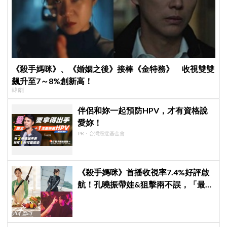
《殺手媽咪》、《婚姻之後》接棒《金特務》 收視雙雙
飆升至7～8%創新高！
韓劇
伴侶和妳一起預防HPV，才有資格說
愛妳！
PR・台灣癌症基金會
《殺手媽咪》首播收視率7.4%好評啟
航！孔曉振帶娃&狙擊兩不誤，「最狂
雙重生活」與老公明追暗躲