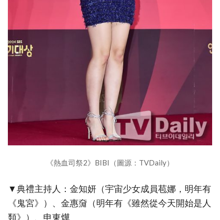
《熱血司祭2》BIBI（圖源：TVDaily）
▼典禮主持人：金知妍（宇宙少女成員苞娜，明年有
《鬼宮》）、金惠奫（明年有《雖然從今天開始是人
類》）、申東燁