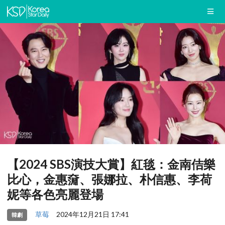
【2024 SBS演技大賞】紅毯：金南佶樂
比心，金惠奫、張娜拉、朴信惠、李荷
妮等各色亮麗登場
草莓
2024年12月21日 17:41
韓劇