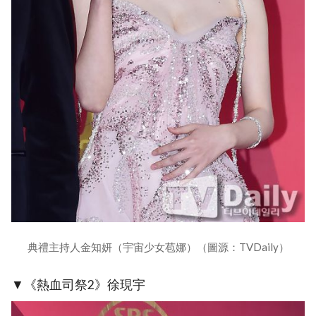
典禮主持人金知妍（宇宙少女苞娜）（圖源：TVDaily）
▼《熱血司祭2》徐現宇