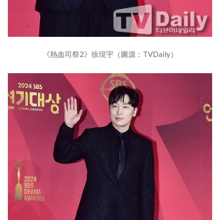
《熱血司祭2》徐現宇（圖源：TVDaily）