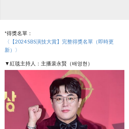
*得獎名單：
‎〈【2024 SBS演技大賞】完整得獎名單（即時更
新）〉‎
▼紅毯主持人：主播裴永賢（배영현）