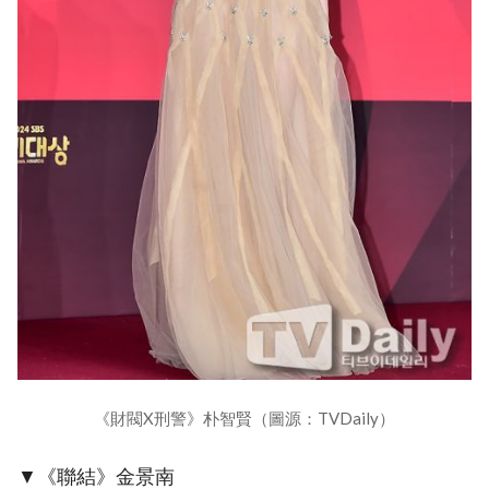
《財閥X刑警》朴智賢（圖源：TVDaily）
▼《聯結》金景南