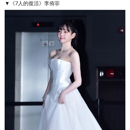
▼《7人的復活》李侑菲