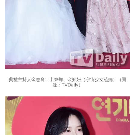
典禮主持人金惠奫、申東燁、金知妍（宇宙少女苞娜）（圖
源：TVDaily）