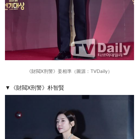
《財閥X刑警》姜相準（圖源：TVDaily）
▼《財閥X刑警》朴智賢