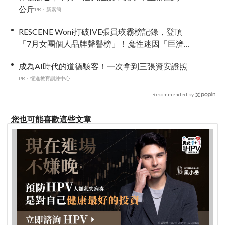
公斤
PR・新素簡
RESCENE Woni打破IVE張員瑛霸榜記錄，登頂
「7月女團個人品牌聲譽榜」！魔性迷因「巨濟呀
吼」全網瘋傳、逆襲Melon第一
成為AI時代的道德駭客！一次拿到三張資安證照
PR・恆逸教育訓練中心
Recommended by
您也可能喜歡這些文章