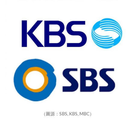
（圖源：SBS, KBS, MBC）