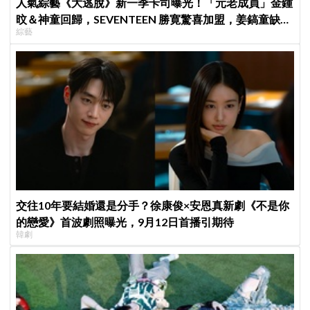
人氣綜藝《大逃脫》新一季卡司曝光！「元老成員」金鍾
旼＆神童回歸，SEVENTEEN 勝寛驚喜加盟，姜鎬童缺席
綜藝
成最大焦點
交往10年要結婚還是分手？徐康俊×安恩真新劇《不是你
的戀愛》首波劇照曝光，9月12日首播引期待
韓劇