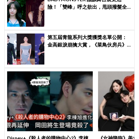
險！「雙峰」呼之欲出，甩頭撥髮全
是護胸小動作！網：造型師出來謝罪
第五屆青龍系列大獎獲獎名單公開：
金高銀淚崩擒大賞，《菜鳥伙房兵》
成最大贏家
Disney+《殺人者的購物中心2》李棟
《女神降臨》美女