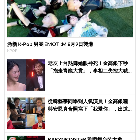
激新 K-Pop 男團 EMOTI:M 8月9日襲港
KPOP
老友上台熱舞她眼神死！金高銀下秒
「抱走青龍大賞」，李相二失控大喊
「呀！」真情流露網笑翻
從韓藝宗同學到人氣演員！金高銀曬
與安恩真合照寫下「我愛你」，出道
前結下的10年友情至今依舊深厚
BABYMONSTER 雅譞舞台裝太危