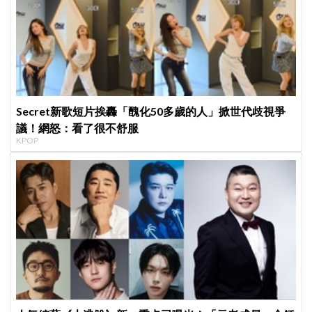
Secret新歌短片挨轟「醜化50多歲的人」掀世代歧視爭
議！網怒：看了很不舒服
KPOP