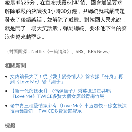
凌晨4時25分，在宣布戒嚴6小時後、國會通過要求
解除戒嚴的決議後3小時30分鐘，尹總統就戒嚴問題
發表了後續談話，並解除了戒嚴。對韓國人民來說，
就是鬧了一場大笑話般，彈劾總統、要求他下台的聲
浪也越來越堅定。
（封面圖源：Netflix《一箱情緣》、SBS、KBS News）
相關新聞
文佑鎮長大了！從《愛上變身情人》徐玄振「分身」再
到《Love Me》變「繼子」
【新一代演技dol】《偶像瘋子》秀英掀追星共鳴 ，
《Love Me》TWICE多賢大個女床戰青梅竹馬
老中青三種愛情線都有《Love Me》車速超快～徐玄振演
技再獲讚許，TWICE多賢驚艷觀眾
標籤