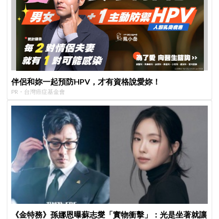
伴侶和妳一起預防HPV，才有資格說愛妳！
PR・台灣癌症基金會
《金特務》孫娜恩曝蘇志燮「實物衝擊」：光是坐著就讓