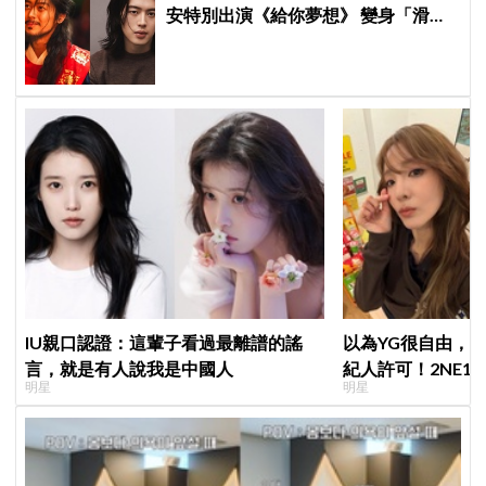
安特別出演《給你夢想》 變身「滑
頭」人氣演員
IU親口認證：這輩子看過最離譜的謠
以為YG很自由，
言，就是有人說我是中國人
紀人許可！2NE1 
明星
明星
羨慕少女時代」