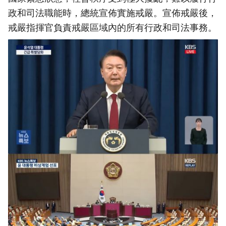
政和司法職能時，總統宣佈實施戒嚴。宣佈戒嚴後，
戒嚴指揮官負責戒嚴區域內的所有行政和司法事務。