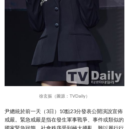
徐玄振（圖源：TVDaily）
尹總統於前一天（3日）10點23分發表公開演說宣佈
戒嚴。緊急戒嚴是指在發生軍事戰爭、事件或類似的
國家緊急狀態，社會秩序受到極大擾亂，難以履行行