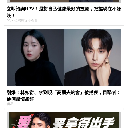
立即諮詢HPV！是對自己健康最好的投資，把握現在不嫌
晚！
PR・台灣癌症基金會
甜爆！林知衍、李到晛「高爾夫約會」被捕獲，目擊者：
他倆感情超好
明星