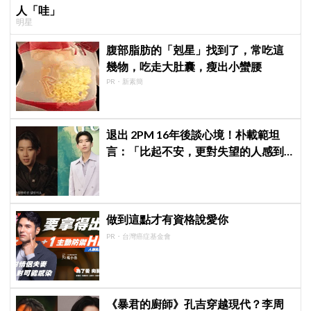
人「哇」
明星
腹部脂肪的「剋星」找到了，常吃這
幾物，吃走大肚囊，瘦出小蠻腰
PR・新素簡
退出 2PM 16年後談心境！朴載範坦
言：「比起不安，更對失望的人感到
抱歉」韓網至今仍不解退團原因
做到這點才有資格說愛你
PR・台灣癌症基金會
《暴君的廚師》孔吉穿越現代？李周