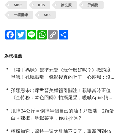
MBC
KBS
徐玄振
尹錫悅
一箱情緣
SBS
Facebook
Twitter
Line
WhatsApp
Copy
分
Link
享
為您推薦
《殺手媽咪》鄭準元登《玩什麼好呢？》掀態度
爭議！孔曉振曝「錄影後真的吐了」心疼喊：沒
能救你
孫娜恩未出席尹普美婚禮引關注！親曝當時正值
《金特務：本色回歸》拍攝尾聲，暖喊Apink情誼
始終不變
甩掉34公斤＝倒掉半個自己的油！尹敬浩「2顆蛋
白＋辣椒」地獄菜單，你敢抄嗎？
檸檬加它，堅持一週大肚腩不見了，重新回到45