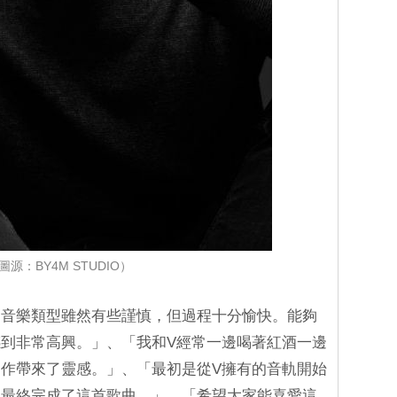
圖源：BY4M STUDIO）
的音樂類型雖然有些謹慎，但過程十分愉快。能夠
到非常高興。」、「我和V經常一邊喝著紅酒一邊
作帶來了靈感。」、「最初是從V擁有的音軌開始
，最終完成了這首歌曲。」、「希望大家能喜愛這