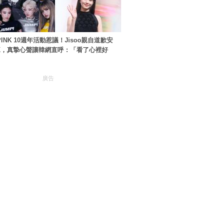
PINK 10週年活動惹議！Jisoo親自道歉安
NK，真摯心聲讓韓網直呼：「看了心裡好
廣告