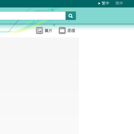
繁中
简中
圖片
星檔