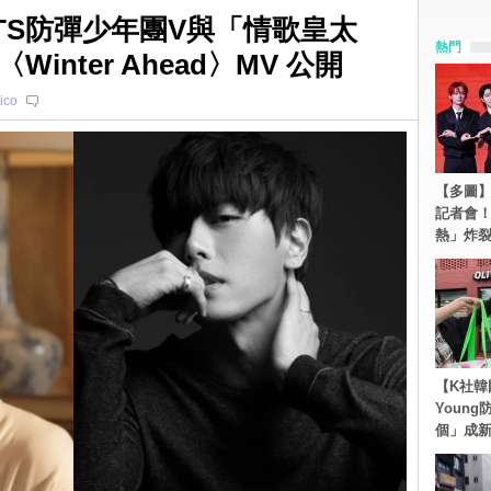
TS防彈少年團V與「情歌皇太
熱門
nter Ahead〉MV 公開
ico
【多圖】S
記者會
熱」炸
【K社韓
Youn
個」成