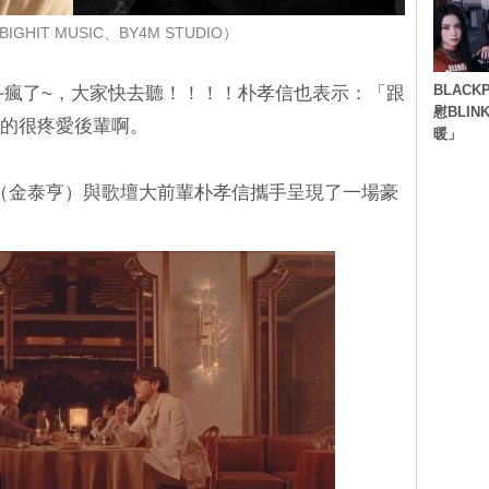
GHIT MUSIC、BY4M STUDIO）
BLACK
~瘋了~，大家快去聽！！！！朴孝信也表示：「跟
慰BLI
真的很疼愛後輩啊。
暖」
 V（金泰亨）與歌壇大前輩朴孝信攜手呈現了一場豪