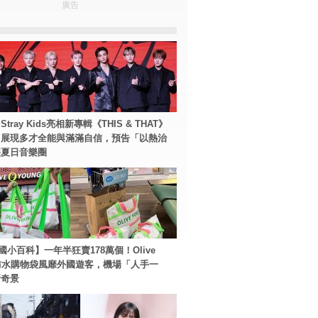
廣告
tray Kids亮相新專輯《THIS & THAT》
！展現多才全能與滿滿自信，預告「以熱治
裂夏日音樂圈
國小百科】一年半狂賣178萬個！Olive
g防水購物袋風靡外國遊客，機場「人手一
新奇景