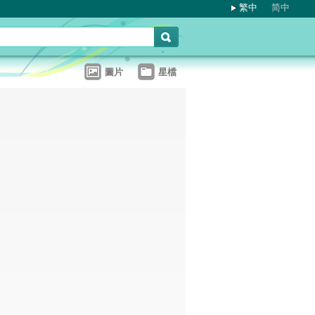
繁中
简中
圖片
星檔