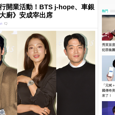
開業活動！BTS j-hope、車銀
熱門
大廚》安成宰出席
an
秀英首度
犯罪集
「元斌＋
國傳奇
來了！