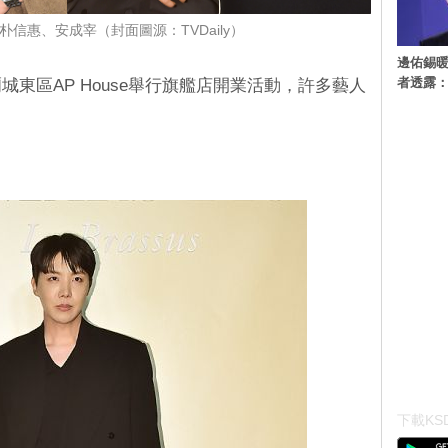
、朴信惠、安成宰（封面圖源：TVDaily）
邊佑錫
者透露
城東區AP House舉行旗艦店開業活動，許多藝人
下載KSD