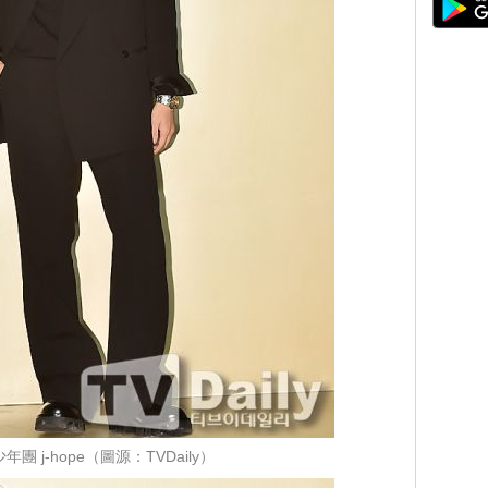
年團 j-hope（圖源：TVDaily）