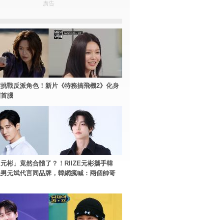
廣告
挑戰反派角色！新片《特務搞飛機2》化身
團首腦
元彬」竟然合體了？！RIIZE元彬攜手韓
美男元斌代言同品牌，韓網瘋喊：兩個帥哥