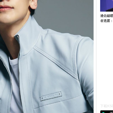
邊佑錫
者透露
下載KSD