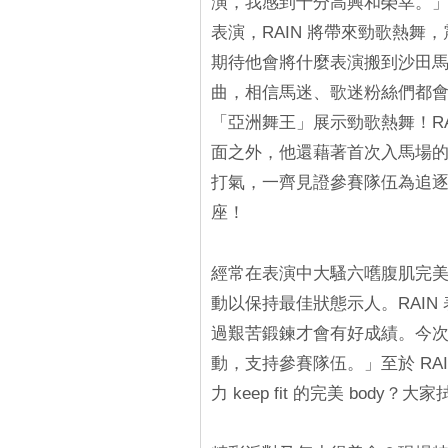
演，我感到十分高興和榮幸。
表演，RAIN 將帶來勁歌熱舞，
期待他會將什麼表演搬到沙田馬
曲，相信馬迷、歌迷粉絲們都
「亞洲舞王」展示勁歌熱舞！R
面之外，他還藉著首次入馬場
打氣，一齊見證參賽隊伍為追
座！
經常在表演中大騷六嚿腹肌完美
動以保持最佳狀態示人。RAI
過艱苦鍛鍊才會有好成績。今
動，支持參賽隊伍。」至於 RA
力 keep fit 的完美 body