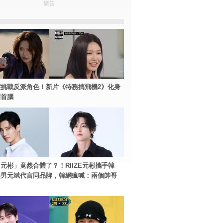
廣告
挑戰反派角色！新片《特務搞飛機2》化身
團首腦
元彬」竟然合體了？！RIIZE元彬攜手韓
美男元斌代言同品牌，韓網瘋喊：兩個帥哥