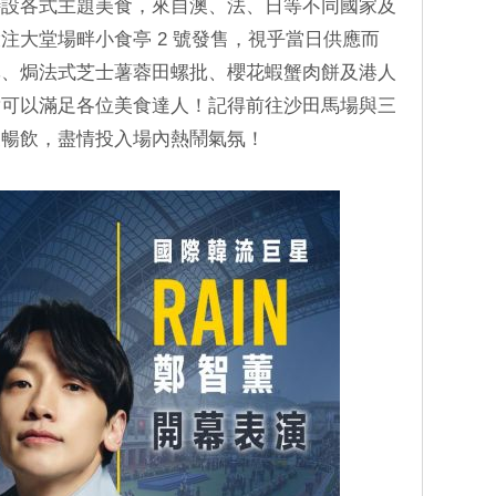
特設各式主題美食，來自澳、法、日等不同國家及
注大堂場畔小食亭 2 號發售，視乎當日供應而
酥、焗法式芝士薯蓉田螺批、櫻花蝦蟹肉餅及港人
對可以滿足各位美食達人！記得前往沙田馬場與三
懷暢飲，盡情投入場內熱鬧氣氛！