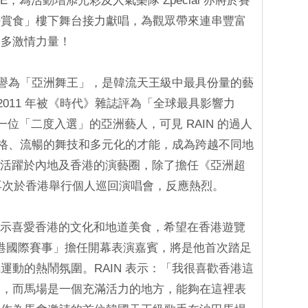
EE，為活動增添光彩及人氣樂隊 Zpecial 亦將於賽
好賞食」樓下舞台接力獻唱，為觀眾帶來連串豐富
更多激情力量！
，被譽為「亞洲舞王」，是韓流天王級中最具份量的藝
 和 2011 年被《時代》雜誌評為「全球最具影響力
一位「二度入選」的亞洲藝人，可見 RAIN 的過人
樂風格、流暢的舞技和多元化的才能，成為跨越不同地
再度活躍於內地及香港的演藝圈，除了擔任《亞洲超
年再次於香港舉行個人巡回演唱會，反應熱烈。
曾表示喜愛香港的文化和地道美食，希望在香港遊覽
琴香港國際賽事」擔任開幕表演嘉賓，將是他首次踏足
運動的熱鬧氛圍。RAIN 表示：「我很喜歡香港這
會，而馬場是一個充滿活力的地方，能夠在這裡表