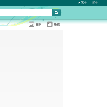
繁中
简中
圖片
星檔