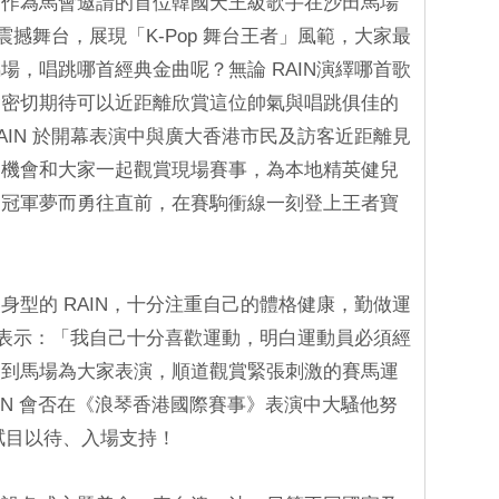
」作為馬會邀請的首位韓國天王級歌手在沙田馬場
震撼舞台，展現「K-Pop 舞台王者」風範，大家最
場，唱跳哪首經典金曲呢？無論 RAIN演繹哪首歌
會密切期待可以近距離欣賞這位帥氣與唱跳俱佳的
AIN 於開幕表演中與廣大香港市民及訪客近距離見
的機會和大家一起觀賞現場賽事，為本地精英健兒
逐冠軍夢而勇往直前，在賽駒衝線一刻登上王者寶
身型的 RAIN，十分注重自己的體格健康，勤做運
N 表示：「我自己十分喜歡運動，明白運動員必須經
次到馬場為大家表演，順道觀賞緊張刺激的賽馬運
IN 會否在《浪琴香港國際賽事》表演中大騷他努
？大家拭目以待、入場支持！