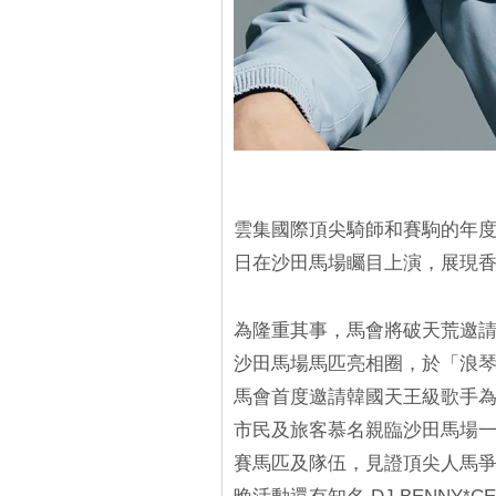
雲集國際頂尖騎師和賽駒的年度國
日在沙田馬場矚目上演，展現
為隆重其事，馬會將破天荒邀請國
沙田馬場馬匹亮相圈，於「浪
馬會首度邀請韓國天王級歌手
市民及旅客慕名親臨沙田馬場一睹
賽馬匹及隊伍，見證頂尖人馬