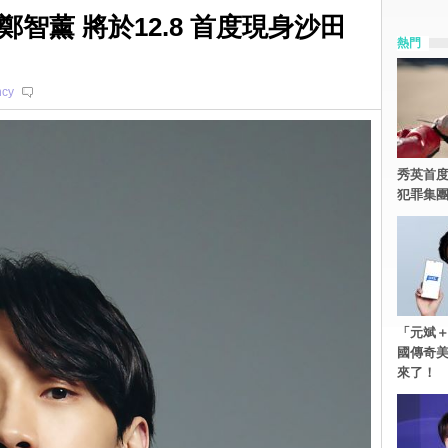
 鄭智薰 將於12.8 首度現身沙田
熱門
ncy
秀英首度
犯罪集
「元斌＋
國傳奇
來了！