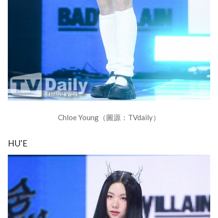
Chloe Young（圖源：TVdaily）
HU'E