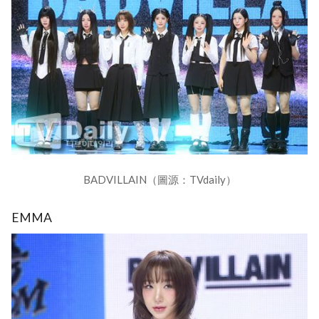
BADVILLAIN（圖源：TVdaily）
EMMA