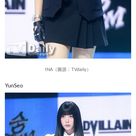
INA（圖源：TVdaily）
YunSeo