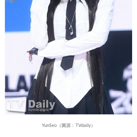
YunSeo（圖源：TVdaily）