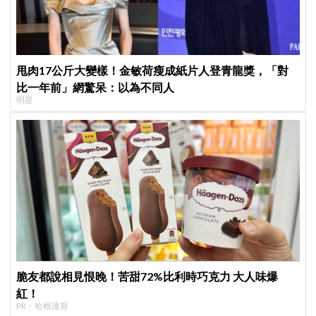
甩肉17公斤大變樣！金敏荷瘦成紙片人登青龍獎，「對
比一年前」網驚呆：以為不同人
明星
脆友都說相見恨晚！苦甜72%比利時巧克力 大人味爆
紅！
PR・哈根達斯