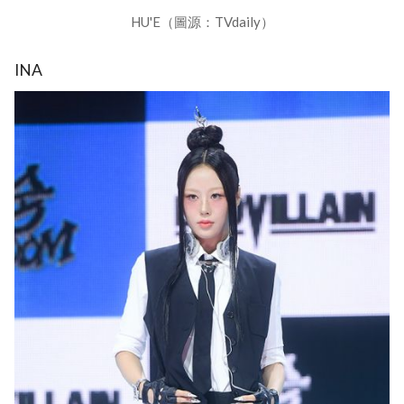
HU'E（圖源：TVdaily）
INA