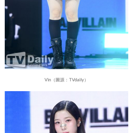
Vin（圖源：TVdaily）