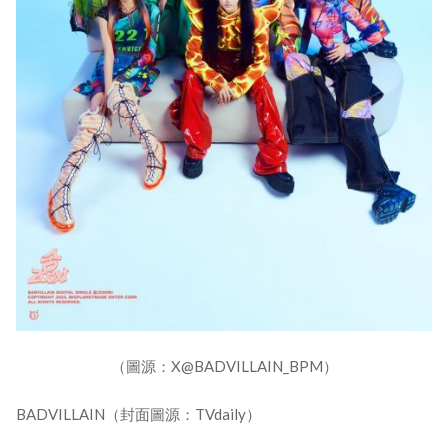
（圖源：X@BADVILLAIN_BPM）
BADVILLAIN（封面圖源：TVdaily）