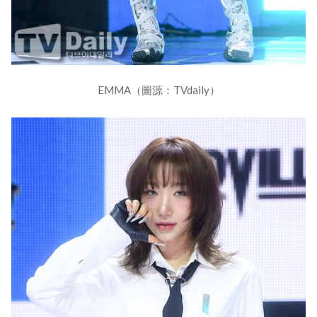
EMMA（圖源：TVdaily）