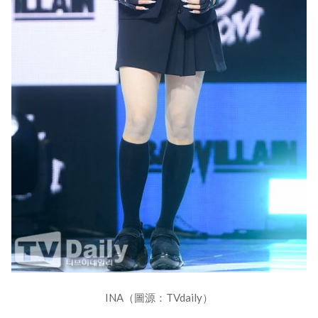
INA（圖源：TVdaily）