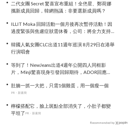
二代女團 Secret 驚喜宣布重組！全烋星、鄭荷娜
攜新成員回歸，韓網熱議：非要選新成員嗎？
ILLIT Moka 回歸活動一個月後再次暫停活動！因
過度緊張與焦慮症狀需休養，公司：將全力支持
恢復健康
韓國人氣女團CLC出道11週年巡演 8月29日在港舉
行演唱會
等到了！NewJeans出道4週年公開四人同框影
片，Minji驚喜現身引發回歸期待，ADOR回應未
來動向！
肚腩一抓一大把，只需1個雞蛋，用一個瘦一個
PR・新素簡
檸檬搭配它，臉上斑點全部消失了，小肚子都變
平坦了
PR・新素簡
Recommended by