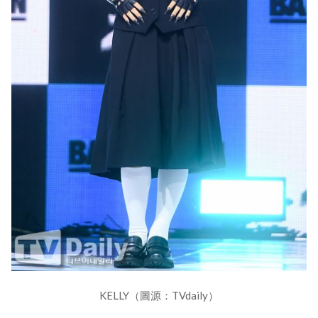
KELLY（圖源：TVdaily）