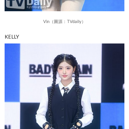
Vin（圖源：TVdaily）
KELLY