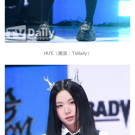
HU'E（圖源：TVdaily）