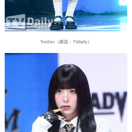
YunSeo（圖源：TVdaily）