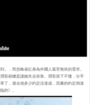
見到」，而忽略崔紅身為外國人孤苦無依的需求。
，潤吾卻總是讓她失去依靠。潤吾當下不懂，分手
孤單了，過去他多少約定沒達成，寫書的約定倒達
來臨的》。