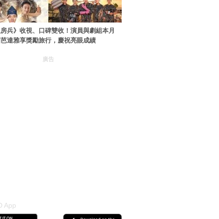
伙房兵》收視、口碑雙收！演員與劇組本月
國芭達雅享獎勵旅行，慶祝亮眼成績
廣告
 App