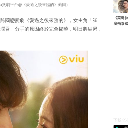
iu煲劇平台@《愛過之後來臨的》截圖）
《菜鳥
日跨國戀愛劇《愛過之後來臨的》，女主角「崔
底飛泰
木潤吾」分手的原因終於完全揭曉，明日將結局，
下載KSD