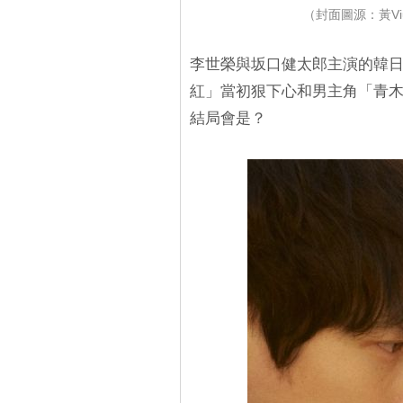
（封面圖源：黃V
李世榮與坂口健太郎主演的韓
紅」當初狠下心和男主角「青
結局會是？