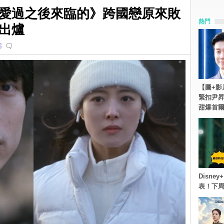
愛過之後來臨的》跨國戀原來敗
熱門
出爐
莓
【圖+影
緊扣尹昇
甜爆首
Disn
表！下