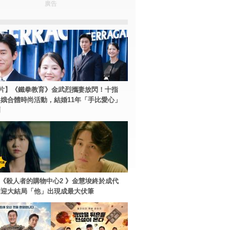
廣告
片】《鐵拳教育》金武烈攜妻放閃！十指
娥合體時尚活動，結婚11年「手比愛心」
爾
ey+《殺人者的購物中心2 》金慧埈終於成代
周迎大結局「他」出現成最大伏筆