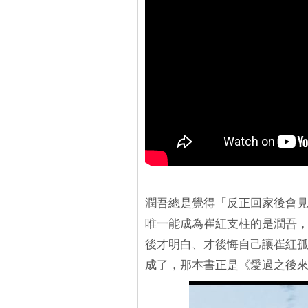
潤吾總是覺得「反正回家後會
唯一能成為崔紅支柱的是潤吾
後才明白、才後悔自己讓崔紅
成了，那本書正是《愛過之後