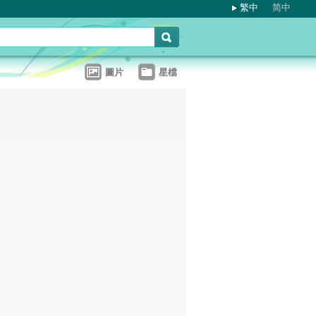
繁中
简中
圖片
星檔