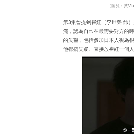
（圖源：黃V
第3集曾提到崔紅（李世榮 飾
滿，認為自己在最需要對方的時
的失望，包括參加日本人視為
他都搞失蹤、直接放崔紅一個