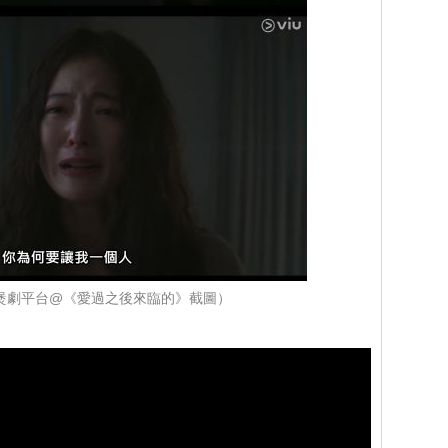
u煲劇平台@《愛過之後來臨的》截圖）