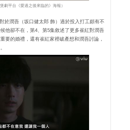
iu煲劇平台《愛過之後來臨的》海報）
）對於潤吾（坂口健太郎 飾）過於投入打工頗有不
候他卻不在，第4、第5集敘述了更多崔紅對潤吾
很重要的婚禮，還有崔紅家裡破產想和潤吾討論，
人。