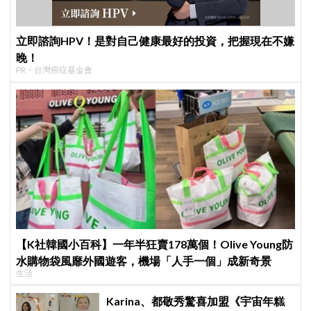
立即諮詢HPV！是對自己健康最好的投資，把握現在不嫌
晚！
PR・台灣癌症基金會
【K社韓國小百科】一年半狂賣178萬個！Olive Young防
水購物袋風靡外國遊客，機場「人手一個」成新奇景
生活
Karina、都敬秀驚喜加盟《宇宙年糕