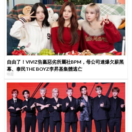
自由了！VIVIZ告贏惡劣所屬社BPM，母公司連爆欠薪黑
幕、泰民THE BOYZ李昇基集體逃亡
明星