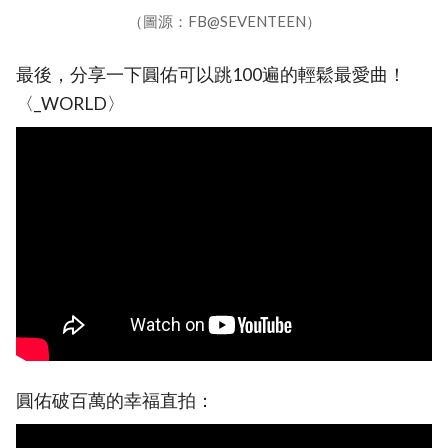
（圖源：FB@SEVENTEEN）
最後，分享一下圓佑可以跳100遍的輕鬆最愛曲！
〈_WORLD〉
圓佑破百萬的幸福直拍：