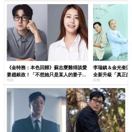
《金特務：本色回歸》蘇志燮難得談愛
李瑞鎮＆金光奎回
妻趙銀政！「不想她只是某人的妻子」
全新升級「真正的
明星
綜藝
一句話展現滿滿尊重與愛
私生活都包辦！8月