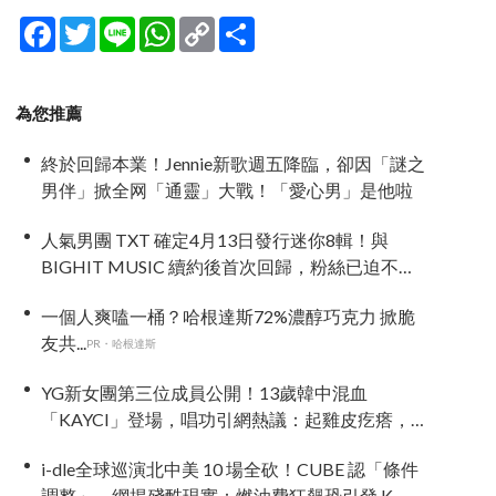
Facebook
Twitter
Line
WhatsApp
Copy
分
Link
享
為您推薦
終於回歸本業！Jennie新歌週五降臨，卻因「謎之
男伴」掀全网「通靈」大戰！「愛心男」是他啦
人氣男團 TXT 確定4月13日發行迷你8輯！與
BIGHIT MUSIC 續約後首次回歸，粉絲已迫不及
待
一個人爽嗑一桶？哈根達斯72%濃醇巧克力 掀脆
友共...
PR・哈根達斯
YG新女團第三位成員公開！13歲韓中混血
「KAYCI」登場，唱功引網熱議：起雞皮疙瘩，
高音太強
i-dle全球巡演北中美 10 場全砍！CUBE 認「條件
調整」，網揭殘酷現實：燃油費狂飆恐引發 K-