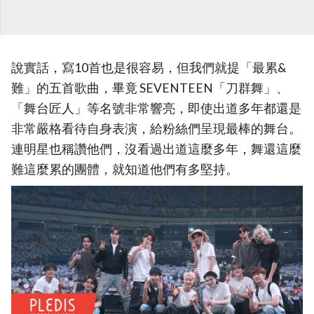
說實話，寫10首也是很容易，但我們就提「最累&
難」的五首歌曲，畢竟 SEVENTEEN「刀群舞」、
「舞台匠人」等名號非常響亮，即使出道多年都還是
非常嚴格看待自身表演，給粉絲們呈現最棒的舞台。
連明星也稱讚他們，沒看過出道這麼多年，舞還這麼
難這麼累的團體，就知道他們有多堅持。