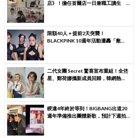
店》！擔任首爾店一日兼職工讀生
李泳知一句話意外成真
限額40人＋提前2天突襲！
BLACKPINK 10週年活動遭轟「敷
衍」，YG急證實：4人確定完全體出
席
二代女團 Secret 驚喜宣布重組！全烋
星、鄭荷娜攜新成員回歸，韓網熱
議：非要選新成員嗎？
睽違4年終於等到！BIGBANG出道20
週年準備推出團體新歌，預計下週拍
攝MV