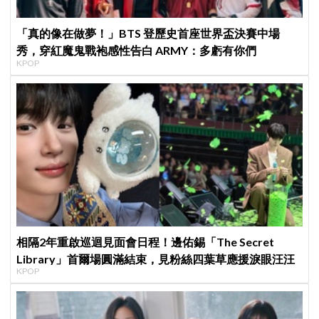
「真的像在做夢！」BTS 登歷史首座世界盃決賽中場
秀，穿紅魔鬼戰袍感性告白 ARMY：多虧有你們
KPOP
相隔2年重啟巡迴見面會日程！邊佑錫「The Secret
Library」首爾場圓滿結束，見粉絲四葉草應援淚眼汪汪
KPOP