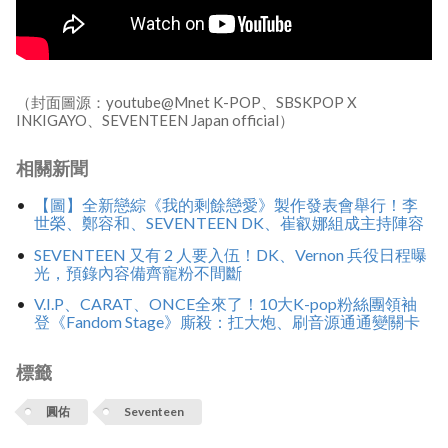
（封面圖源：youtube@Mnet K-POP、SBSKPOP X
INKIGAYO、SEVENTEEN Japan official）
相關新聞
【圖】全新戀綜《我的剩餘戀愛》製作發表會舉行！李
世榮、鄭容和、SEVENTEEN DK、崔叡娜組成主持陣容
SEVENTEEN 又有 2 人要入伍！DK、Vernon 兵役日程曝
光，預錄內容備齊寵粉不間斷
V.I.P、CARAT、ONCE全來了！10大K-pop粉絲團領袖
登《Fandom Stage》廝殺：扛大炮、刷音源通通變關卡
標籤
圓佑
Seventeen