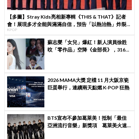
【多圖】Stray Kids亮相新專輯《THIS & THAT》記者
會！展現多才全能與滿滿自信，預告「以熱治熱」炸裂夏
KPOP
日音樂圈
蘇志燮「女兒」爆紅！新人演員徐貹
旼「零作品」空降《金部長》，316萬
舊片被挖出網驚呆：星味藏不住！
2026 MAMA大獎 定檔 11 月大阪京瓷
巨蛋舉行，連續兩天點燃 K-POP 狂熱
BTS宣布不參加葛萊美！抵制「最佳
亞洲流行音樂」新獎項 葛萊美火速
回應仍難平息爭議