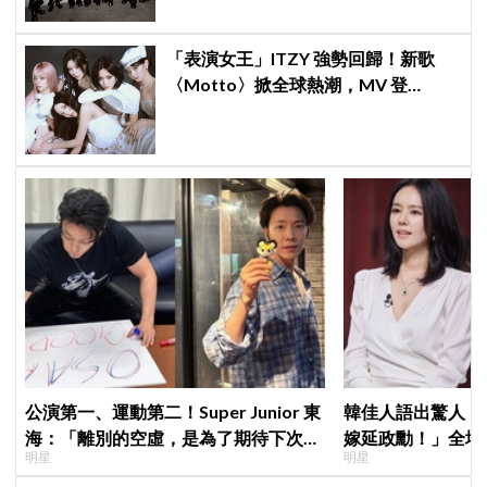
「表演女王」ITZY 強勢回歸！新歌
〈Motto〉掀全球熱潮，MV 登
YouTube 全球熱搜冠軍
公演第一、運動第二！Super Junior 東
韓佳人語出驚人：
海：「離別的空虛，是為了期待下次再
嫁延政勳！」全場
明星
明星
見」
實原因笑翻