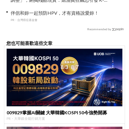
Pop 棄美潮？
伴侶和妳一起預防HPV，才有資格說愛妳！
PR・台灣癌症基金會
Recommended by
您也可能喜歡這些文章
009829掌握AI關鍵 大華韓國KOSPI 50今強勢開募
PR・大華銀全能行銷方案